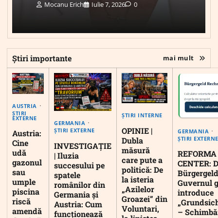
Mocanu Erich
Iulie 7, 2026
0
Știri importante
mai mult
AUSTRIA
ȘTIRI
ȘTIRI INTERNE
EXTERNE
GERMANIA
OPINIE |
ȘTIRI EXTERNE
GERMANIA
Austria:
ȘTIRI EXTERN
Dubla
Cine
INVESTIGAȚIE
măsură
udă
REFORMA
| Iluzia
care pute a
gazonul
CENTER: D
succesului pe
politică: De
sau
Bürgergeld
spatele
la isteria
umple
Guvernul 
românilor din
„Azilelor
piscina
introduce
Germania și
Groazei” din
riscă
„Grundsic
Austria: Cum
Voluntari,
amendă
– Schimbă
funcționează