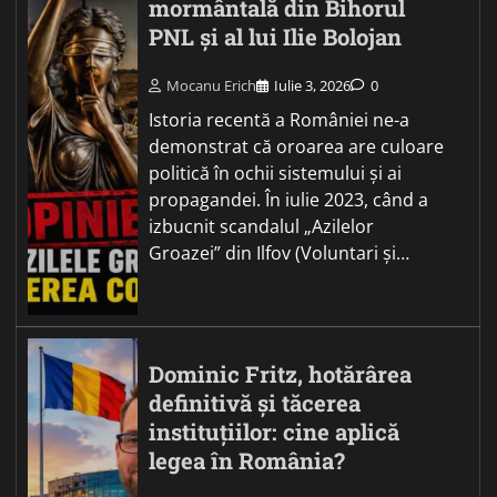
mormântală din Bihorul
PNL și al lui Ilie Bolojan
Mocanu Erich
Iulie 3, 2026
0
Istoria recentă a României ne-a
demonstrat că oroarea are culoare
politică în ochii sistemului și ai
propagandei. În iulie 2023, când a
izbucnit scandalul „Azilelor
Groazei” din Ilfov (Voluntari și…
Dominic Fritz, hotărârea
definitivă și tăcerea
instituțiilor: cine aplică
legea în România?