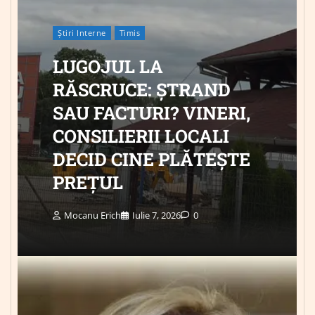
Știri Interne
Timis
LUGOJUL LA
RĂSCRUCE: ȘTRAND
SAU FACTURI? VINERI,
CONSILIERII LOCALI
DECID CINE PLĂTEȘTE
PREȚUL
Mocanu Erich
Iulie 7, 2026
0