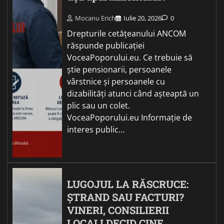
Mocanu Erich
Iulie 20, 2026
0
Drepturile cetățeanului ANCOM
răspunde publicației
VoceaPoporului.eu. Ce trebuie să
știe pensionarii, persoanele
vârstnice și persoanele cu
dizabilități atunci când așteaptă un
plic sau un colet.
VoceaPoporului.eu Informație de
interes public…
LUGOJUL LA RĂSCRUCE:
ȘTRAND SAU FACTURI?
VINERI, CONSILIERII
LOCALI DECID CINE