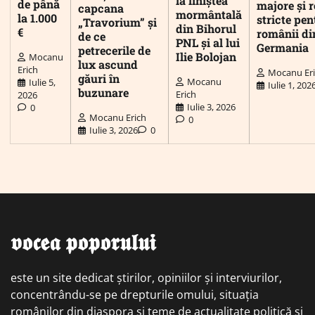
la liniștea
de până
majore și r
capcana
mormântală
la 1.000
stricte pen
„Travorium” și
din Bihorul
€
românii di
de ce
PNL și al lui
Germania
petrecerile de
Ilie Bolojan
Mocanu
lux ascund
Erich
Mocanu Er
găuri în
Mocanu
Iulie 5,
Iulie 1, 202
buzunare
Erich
2026
Iulie 3, 2026
0
Mocanu Erich
0
Iulie 3, 2026
0
𝖛𝖔𝖈𝖊𝖆 𝖕𝖔𝖕𝖔𝖗𝖚𝖑𝖚𝖎
este un site dedicat știrilor, opiniilor și interviurilor,
concentrându-se pe drepturile omului, situația
românilor din diaspora și teme de actualitate politică și