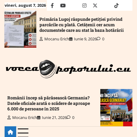
Skip
vineri, august 7, 2026
facebook
youtube
Mail
instagram
twitter
truth
tiktok
wha
to
content
Primăria Lugoj răspunde petiției privind
parcările cu plată. Cetățenii cer acum
documentele care au stat la baza hotărârii
Mocanu Erich
Iunie 9, 2026
0
Românii încep să părăsească Germania?
Datele oficiale arată o scădere de aproape
6.000 de persoane în 2025
Mocanu Erich
Iunie 21, 2026
0