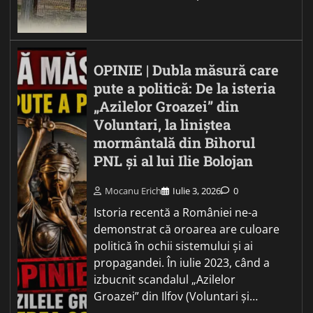
OPINIE | Dubla măsură care
pute a politică: De la isteria
„Azilelor Groazei” din
Voluntari, la liniștea
mormântală din Bihorul
PNL și al lui Ilie Bolojan
Mocanu Erich
Iulie 3, 2026
0
Istoria recentă a României ne-a
demonstrat că oroarea are culoare
politică în ochii sistemului și ai
propagandei. În iulie 2023, când a
izbucnit scandalul „Azilelor
Groazei” din Ilfov (Voluntari și…