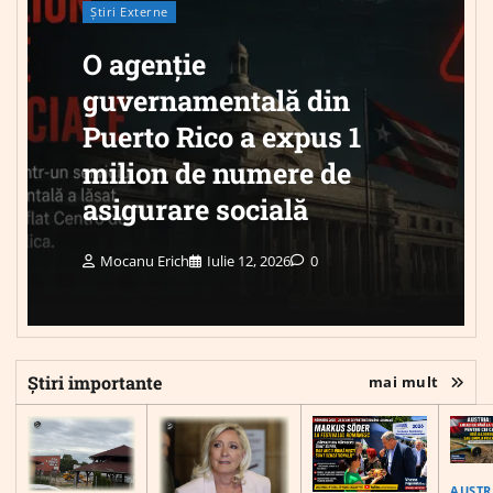
Știri Externe
O agenție
guvernamentală din
Puerto Rico a expus 1
milion de numere de
asigurare socială
Mocanu Erich
Iulie 12, 2026
0
Știri importante
mai mult
AUSTR