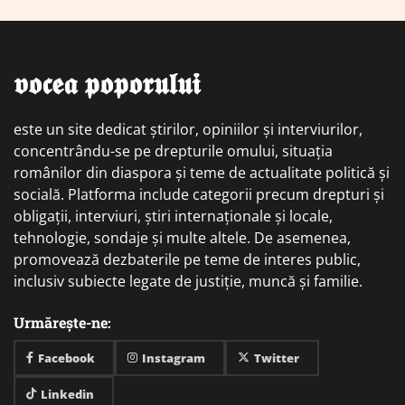
𝖛𝖔𝖈𝖊𝖆 𝖕𝖔𝖕𝖔𝖗𝖚𝖑𝖚𝖎
este un site dedicat știrilor, opiniilor și interviurilor,
concentrându-se pe drepturile omului, situația
românilor din diaspora și teme de actualitate politică și
socială. Platforma include categorii precum drepturi și
obligații, interviuri, știri internaționale și locale,
tehnologie, sondaje și multe altele. De asemenea,
promovează dezbaterile pe teme de interes public,
inclusiv subiecte legate de justiție, muncă și familie.
Urmărește-ne:
Facebook
Instagram
Twitter
Linkedin