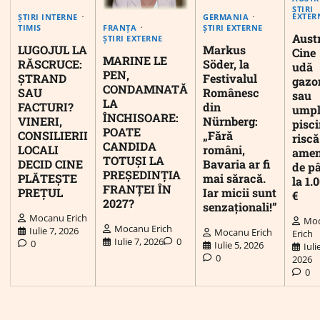
ȘTIRI
EXTER
ȘTIRI INTERNE
GERMANIA
FRANȚA
TIMIS
ȘTIRI EXTERNE
Austr
ȘTIRI EXTERNE
LUGOJUL LA
Markus
Cine
MARINE LE
RĂSCRUCE:
Söder, la
udă
PEN,
ȘTRAND
Festivalul
gazo
CONDAMNATĂ
SAU
Românesc
sau
LA
FACTURI?
din
umpl
ÎNCHISOARE:
VINERI,
Nürnberg:
pisc
POATE
CONSILIERII
„Fără
riscă
CANDIDA
LOCALI
români,
ame
TOTUȘI LA
DECID CINE
Bavaria ar fi
de p
PREȘEDINȚIA
PLĂTEȘTE
mai săracă.
la 1.
FRANȚEI ÎN
PREȚUL
Iar micii sunt
€
2027?
senzaționali!”
Mocanu Erich
Mo
Mocanu Erich
Iulie 7, 2026
Mocanu Erich
Erich
Iulie 7, 2026
0
0
Iulie 5, 2026
Iuli
0
2026
0