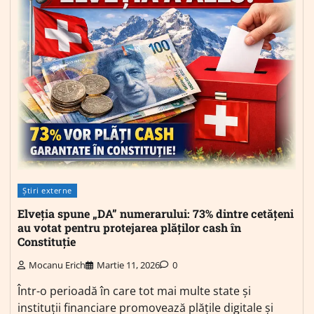
Știri externe
Elveția spune „DA” numerarului: 73% dintre cetățeni
au votat pentru protejarea plăților cash în
Constituție
Mocanu Erich
Martie 11, 2026
0
Într-o perioadă în care tot mai multe state și
instituții financiare promovează plățile digitale și