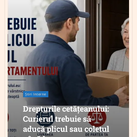
Știri Interne
Drepturile cetățeanului:
Curierul trebuie să
aducă plicul sau coletul