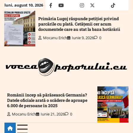
Skip
luni, august 10, 2026
facebook
youtube
Mail
instagram
twitter
truth
tiktok
wha
to
content
Primăria Lugoj răspunde petiției privind
parcările cu plată. Cetățenii cer acum
documentele care au stat la baza hotărârii
Mocanu Erich
Iunie 9, 2026
0
Românii încep să părăsească Germania?
Datele oficiale arată o scădere de aproape
6.000 de persoane în 2025
Mocanu Erich
Iunie 21, 2026
0