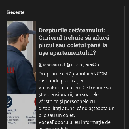
Recente
Drepturile cetățeanului:
Curierul trebuie să aducă
plicul sau coletul până la
ușa apartamentului?
Mocanu Erich
Iulie 20, 2026
0
Drepturile cetățeanului ANCOM
răspunde publicației
VoceaPoporului.eu. Ce trebuie să
știe pensionarii, persoanele
vârstnice și persoanele cu
dizabilități atunci când așteaptă un
plic sau un colet.
VoceaPoporului.eu Informație de
interes public…