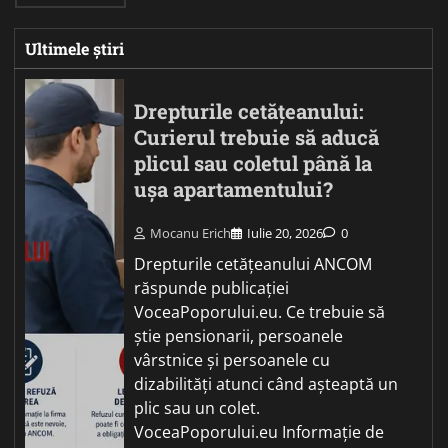
Ultimele știri
Drepturile cetățeanului:
Curierul trebuie să aducă
plicul sau coletul până la
ușa apartamentului?
Mocanu Erich
Iulie 20, 2026
0
Drepturile cetățeanului ANCOM
răspunde publicației
VoceaPoporului.eu. Ce trebuie să
știe pensionarii, persoanele
vârstnice și persoanele cu
dizabilități atunci când așteaptă un
plic sau un colet.
VoceaPoporului.eu Informație de