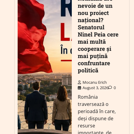
nevoie de un
nou proiect
național?
Senatorul
Ninel Peia cere
mai multă
cooperare și
mai puțină
confruntare
politică
Mocanu Erich
August 3, 2026
0
România
traversează o
perioadă în care,
deși dispune de
resurse
importante, de