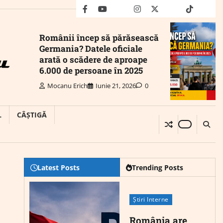
facebook
youtube
Mail
instagram
twitter
truth
tiktok
wha
Românii încep să părăsească
Germania? Datele oficiale
arată o scădere de aproape
6.000 de persoane în 2025
Mocanu Erich
Iunie 21, 2026
0
L
CÂȘTIGĂ
Latest Posts
Trending Posts
Știri Interne
România are