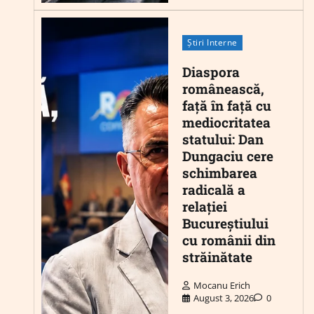
Știri Interne
Diaspora
românească,
față în față cu
mediocritatea
statului: Dan
Dungaciu cere
schimbarea
radicală a
relației
Bucureștiului
cu românii din
străinătate
Mocanu Erich
August 3, 2026
0