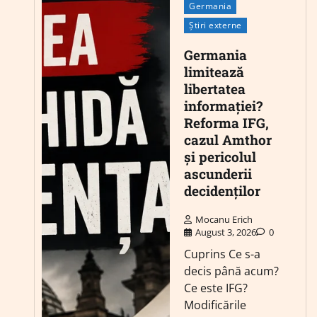
Germania
Știri externe
Germania
limitează
libertatea
informației?
Reforma IFG,
cazul Amthor
și pericolul
ascunderii
decidenților
Mocanu Erich
August 3, 2026
0
Cuprins Ce s-a
decis până acum?
Ce este IFG?
Modificările