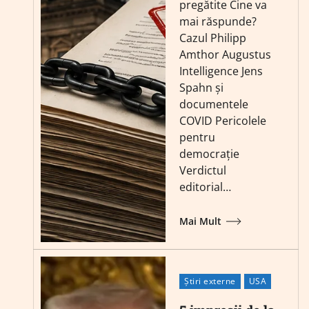
pregătite Cine va
mai răspunde?
Cazul Philipp
Amthor Augustus
Intelligence Jens
Spahn și
documentele
COVID Pericolele
pentru
democrație
Verdictul
editorial…
Mai Mult
Știri externe
USA