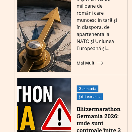
milioane de
români care
muncesc în țară și
în diaspora, de
apartenența la
NATO și Uniunea
Europeană și…
Mai Mult
Germania
Știri externe
Blitzermarathon
Germania 2026:
unde sunt
controale între 3