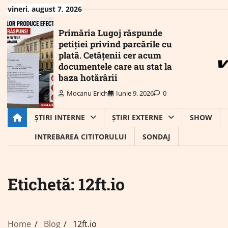
Skip
vineri, august 7, 2026
to
content
Primăria Lugoj răspunde
petiției privind parcările cu
plată. Cetățenii cer acum
documentele care au stat la
baza hotărârii
Mocanu Erich
Iunie 9, 2026
0
ȘTIRI INTERNE
ȘTIRI EXTERNE
SHOW
INTREBAREA CITITORULUI
SONDAJ
Etichetă:
12ft.io
Home
Blog
12ft.io