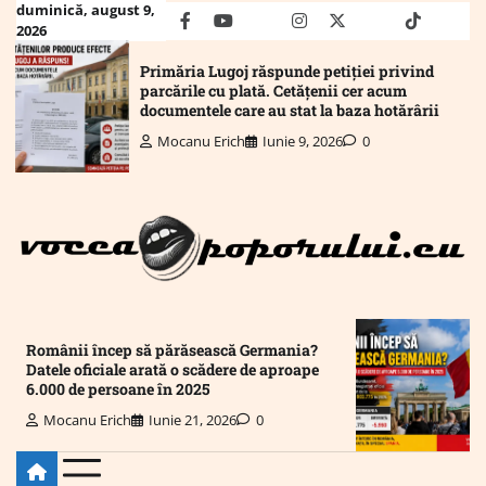
Skip
duminică, august 9,
facebook
youtube
Mail
instagram
twitter
truth
tiktok
wha
2026
to
content
Primăria Lugoj răspunde petiției privind
parcările cu plată. Cetățenii cer acum
documentele care au stat la baza hotărârii
Mocanu Erich
Iunie 9, 2026
0
Românii încep să părăsească Germania?
Datele oficiale arată o scădere de aproape
6.000 de persoane în 2025
Mocanu Erich
Iunie 21, 2026
0