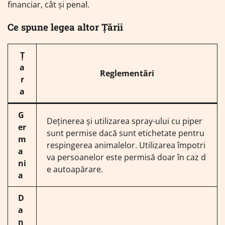
financiar, cât și penal.
Ce spune legea altor Țării
Ț
a
Reglementări
r
a
G
Deținerea și utilizarea spray-ului cu piper
er
sunt permise dacă sunt etichetate pentru
m
respingerea animalelor. Utilizarea împotri
a
va persoanelor este permisă doar în caz d
ni
e autoapărare.
a
D
a
n