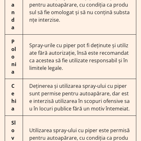
a
pentru autoapărare, cu condiția ca produ
n
sul să fie omologat și să nu conțină substa
d
nțe interzise.
a
P
Spray-urile cu piper pot fi deținute și utiliz
ol
ate fără autorizație, însă este recomandat
o
ca acestea să fie utilizate responsabil și în
ni
limitele legale.
a
C
Deținerea și utilizarea spray-ului cu piper
e
sunt permise pentru autoapărare, dar est
hi
e interzisă utilizarea în scopuri ofensive sa
a
u în locuri publice fără un motiv întemeiat.
Sl
o
Utilizarea spray-ului cu piper este permisă
v
pentru autoapărare, cu condiția ca produ