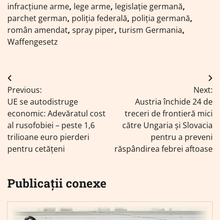
infracțiune arme
,
lege arme
,
legislație germană
,
parchet german
,
poliția federală
,
poliția germană
,
român amendat
,
spray piper
,
turism Germania
,
Waffengesetz
Navigare
Previous:
Next:
în
UE se autodistruge
Austria închide 24 de
articole
economic: Adevăratul cost
treceri de frontieră mici
al rusofobiei – peste 1,6
către Ungaria și Slovacia
trilioane euro pierderi
pentru a preveni
pentru cetățeni
răspândirea febrei aftoase
Publicații conexe