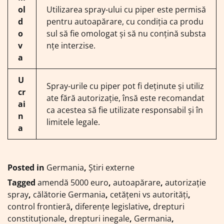
ol
Utilizarea spray-ului cu piper este permisă
d
pentru autoapărare, cu condiția ca produ
o
sul să fie omologat și să nu conțină substa
v
nțe interzise.
a
U
Spray-urile cu piper pot fi deținute și utiliz
cr
ate fără autorizație, însă este recomandat
ai
ca acestea să fie utilizate responsabil și în
n
limitele legale.
a
Posted in
Germania
,
Știri externe
Tagged
amendă 5000 euro
,
autoapărare
,
autorizație
spray
,
călătorie Germania
,
cetățeni vs autorități
,
control frontieră
,
diferențe legislative
,
drepturi
constituționale
,
drepturi inegale
,
Germania
,