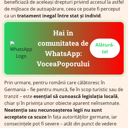
beneficiază de aceleași drepturi privind accesul la astfel
de mijloace de autoapărare, ceea ce poate fi perceput
ca un
tratament inegal între stat și individ
.
Hai în
comunitatea de
Alătură-
te!
WhatsApp:
VoceaPoporului
Prin urmare, pentru românii care călătoresc în
Germania – fie pentru muncă, fie în scop turistic sau de
tranzit – este
esențial să cunoască legislația locală
,
chiar și în privința unor obiecte aparent neînsemnate.
Neatenția sau necunoașterea legii nu sunt
acceptate ca scuze
în fața autorităților germane, iar
consecințele pot fi severe – atât din punct de vedere