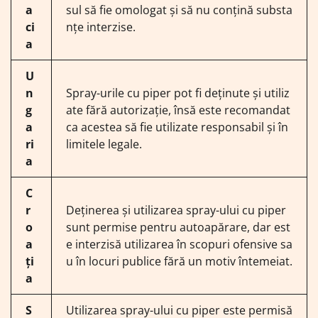
a
sul să fie omologat și să nu conțină substa
ci
nțe interzise.
a
U
n
Spray-urile cu piper pot fi deținute și utiliz
g
ate fără autorizație, însă este recomandat
a
ca acestea să fie utilizate responsabil și în
ri
limitele legale.
a
C
r
Deținerea și utilizarea spray-ului cu piper
o
sunt permise pentru autoapărare, dar est
a
e interzisă utilizarea în scopuri ofensive sa
ți
u în locuri publice fără un motiv întemeiat.
a
S
Utilizarea spray-ului cu piper este permisă