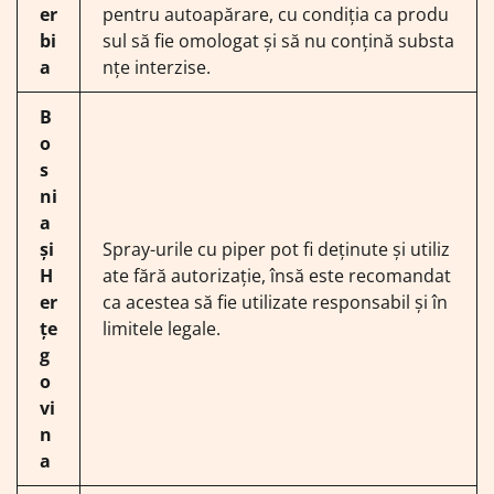
er
pentru autoapărare, cu condiția ca produ
bi
sul să fie omologat și să nu conțină substa
a
nțe interzise.
B
o
s
ni
a
și
Spray-urile cu piper pot fi deținute și utiliz
H
ate fără autorizație, însă este recomandat
er
ca acestea să fie utilizate responsabil și în
țe
limitele legale.
g
o
vi
n
a