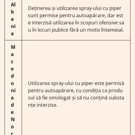
Al
Deținerea și utilizarea spray-ului cu piper
b
sunt permise pentru autoapărare, dar est
a
e interzisă utilizarea în scopuri ofensive sa
ni
u în locuri publice fără un motiv întemeiat.
a
M
a
c
e
d
o
Utilizarea spray-ului cu piper este permisă
ni
pentru autoapărare, cu condiția ca produ
a
sul să fie omologat și să nu conțină substa
d
nțe interzise.
e
N
o
r