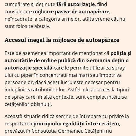
cumpărate și deținute
fără autorizație
, fiind
considerate
mijloace pasive de autoapărare
,
neîncadrate la categoria armelor, atâta vreme cât nu
sunt folosite abuziv.
Accesul inegal la mijloace de autoapărare
Este de asemenea important de menționat că
poliția și
autoritățile de ordine publică din Germania dețin o
autorizație specială
care le permite utilizarea spray-
ului cu piper în concentrații mai mari sau împotriva
persoanelor, dacă acest lucru este necesar pentru
îndeplinirea atribuțiilor lor. Astfel, ele au acces la tipuri
de spray care, în alte contexte, sunt complet interzise
cetățenilor obișnuiți.
Această situație ridică semne de întrebare cu privire la
respectarea
principiului egalității între cetățeni
,
prevăzut în Constituția Germaniei. Cetățenii nu