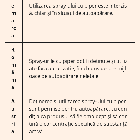
e
Utilizarea spray-ului cu piper este interzis
m
ă, chiar și în situații de autoapărare.
a
rc
a
R
o
Spray-urile cu piper pot fi deținute și utiliz
m
ate fără autorizație, fiind considerate mijl
â
oace de autoapărare neletale.
ni
a
A
Deținerea și utilizarea spray-ului cu piper
u
sunt permise pentru autoapărare, cu con
st
diția ca produsul să fie omologat și să con
ri
țină o concentrație specifică de substanță
a
activă.