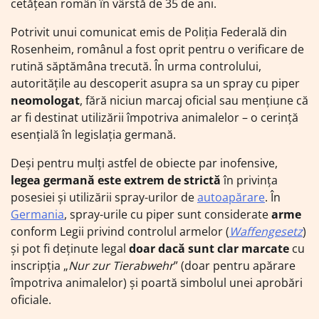
cetățean român în vârstă de 35 de ani.
Potrivit unui comunicat emis de Poliția Federală din
Rosenheim, românul a fost oprit pentru o verificare de
rutină săptămâna trecută. În urma controlului,
autoritățile au descoperit asupra sa un spray cu piper
neomologat
, fără niciun marcaj oficial sau mențiune că
ar fi destinat utilizării împotriva animalelor – o cerință
esențială în legislația germană.
Deși pentru mulți astfel de obiecte par inofensive,
legea germană este extrem de strictă
în privința
posesiei și utilizării spray-urilor de
autoapărare
. În
Germania
, spray-urile cu piper sunt considerate
arme
conform Legii privind controlul armelor (
Waffengesetz
)
și pot fi deținute legal
doar dacă sunt clar marcate
cu
inscripția „
Nur zur Tierabwehr
” (doar pentru apărare
împotriva animalelor) și poartă simbolul unei aprobări
oficiale.