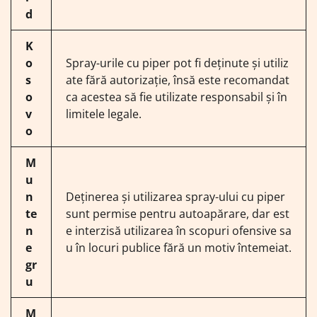
d
K
o
Spray-urile cu piper pot fi deținute și utiliz
s
ate fără autorizație, însă este recomandat
o
ca acestea să fie utilizate responsabil și în
v
limitele legale.
o
M
u
n
Deținerea și utilizarea spray-ului cu piper
te
sunt permise pentru autoapărare, dar est
n
e interzisă utilizarea în scopuri ofensive sa
e
u în locuri publice fără un motiv întemeiat.
gr
u
M