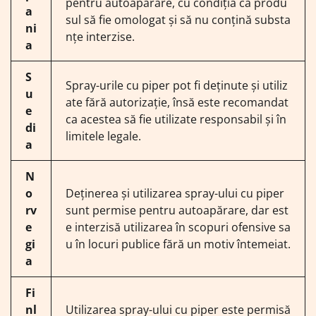
pentru autoapărare, cu condiția ca produ
a
sul să fie omologat și să nu conțină substa
ni
nțe interzise.
a
S
Spray-urile cu piper pot fi deținute și utiliz
u
ate fără autorizație, însă este recomandat
e
ca acestea să fie utilizate responsabil și în
di
limitele legale.
a
N
o
Deținerea și utilizarea spray-ului cu piper
rv
sunt permise pentru autoapărare, dar est
e
e interzisă utilizarea în scopuri ofensive sa
gi
u în locuri publice fără un motiv întemeiat.
a
Fi
nl
Utilizarea spray-ului cu piper este permisă