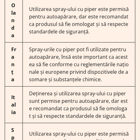
O
Utilizarea spray-ului cu piper este permisă
la
pentru autoapărare, dar este recomandat
n
ca produsul să fie omologat și să respecte
d
standardele de siguranță.
a
Fr
Spray-urile cu piper pot fi utilizate pentru
a
autoapărare, însă este important ca acest
n
ea să fie conforme cu reglementările națio
ț
nale și europene privind dispozitivele de a
a
somare și substanțele chimice.
Deținerea și utilizarea spray-ului cu piper
It
sunt permise pentru autoapărare, dar est
al
e recomandat ca produsul să fie omologa
ia
t și să respecte standardele de siguranță.
S
Utilizarea spray-ului cu piper este permisă
p