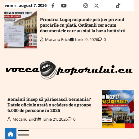
Skip
vineri, august 7, 2026
facebook
youtube
Mail
instagram
twitter
truth
tiktok
wha
to
content
Primăria Lugoj răspunde petiției privind
parcările cu plată. Cetățenii cer acum
documentele care au stat la baza hotărârii
Mocanu Erich
Iunie 9, 2026
0
Românii încep să părăsească Germania?
Datele oficiale arată o scădere de aproape
6.000 de persoane în 2025
Mocanu Erich
Iunie 21, 2026
0