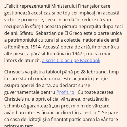
„Felicit reprezentanții Ministerului Finanțelor care
gestionează acest caz și pe toți cei implicați în această
victorie provizorie, ceea ce ne dă încredere că vom
recupera în sfârșit această pictură neprețuită după zeci
de ani. Sfântul Sebastian de El Greco este o parte unică
a patrimoniului cultural și a colecției naționale de artă
a României. 1914. Această opera de artă, împreună cu
alte piese, a părăsit România în 1947 și nu s-a mai
întors de atunci”,
a scris Ciolacu pe Facebook
.
Christie’s va păstra tabloul până pe 28 februarie, timp
în care statul român urmărește acțiuni în justiție
asupra operei de artă, au declarat surse
guvernamentale pentru
Profit.ro
. Cu toate acestea,
Christie’s nu a oprit oficial vânzarea, precizând în
schimb că garantează „un preț minim de vânzare,
având un interes financiar direct în acest lot”. Se pare
că casa de licitații și-a finanțat participarea la vânzare
printr-un terț.