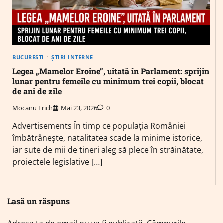
BUCURESTI
ȘTIRI INTERNE
Legea „Mamelor Eroine”, uitată în Parlament: sprijin
lunar pentru femeile cu minimum trei copii, blocat
de ani de zile
Mocanu Erich
Mai 23, 2026
0
Advertisements În timp ce populația României
îmbătrânește, natalitatea scade la minime istorice,
iar sute de mii de tineri aleg să plece în străinătate,
proiectele legislative […]
Lasă un răspuns
Adresa ta de email nu va fi publicată.
Câmpurile