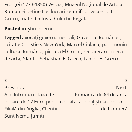
Franței (1773-1850). Astăzi, Muzeul Național de Artă al
României deține trei lucrări semnificative ale lui El
Greco, toate din fosta Colecție Regală.
Posted in
Știri Interne
Tagged
avocați guvernamentali
,
Guvernul României
,
licitație Christie's New York
,
Marcel Ciolacu
,
patrimoniu
cultural România
,
pictura El Greco
,
recuperare operă
de artă
,
Sfântul Sebastian El Greco
,
tablou El Greco
Navigare
Previous:
Next:
în
Aldi Introduce Taxa de
Romanca de 64 de ani a
articole
Intrare de 12 Euro pentru o
atăcat polițiști la controlul
Filială din Anglia, Clienții
de frontieră
Sunt Nemulțumiți