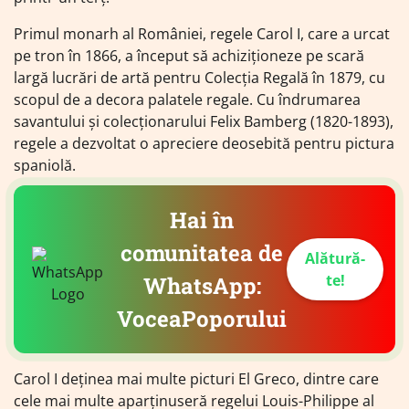
Primul monarh al României, regele Carol I, care a urcat
pe tron ​​în 1866, a început să achiziționeze pe scară
largă lucrări de artă pentru Colecția Regală în 1879, cu
scopul de a decora palatele regale. Cu îndrumarea
savantului și colecționarului Felix Bamberg (1820-1893),
regele a dezvoltat o apreciere deosebită pentru pictura
spaniolă.
Hai în
comunitatea de
Alătură-
te!
WhatsApp:
VoceaPoporului
Carol I deținea mai multe picturi El Greco, dintre care
cele mai multe aparținuseră regelui Louis-Philippe al