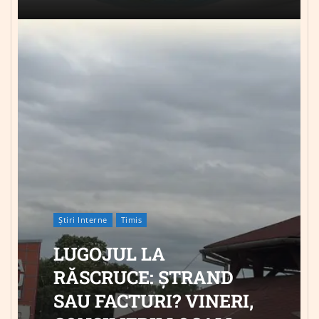
Știri Interne
Timis
LUGOJUL LA
RĂSCRUCE: ȘTRAND
SAU FACTURI? VINERI,