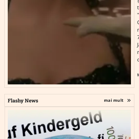
Flashy News
mai mult