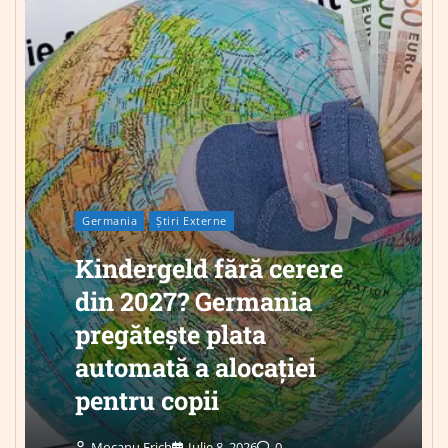
Germania
Știri Externe
Kindergeld fără cerere
din 2027? Germania
pregătește plata
automată a alocației
pentru copii
Mocanu Erich
Iulie 8, 2026
0