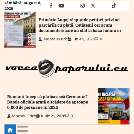
Skip
sâmbătă, august 8,
facebook
youtube
Mail
instagram
twitter
truth
tiktok
wha
2026
to
content
Primăria Lugoj răspunde petiției privind
parcările cu plată. Cetățenii cer acum
documentele care au stat la baza hotărârii
Mocanu Erich
Iunie 9, 2026
0
Românii încep să părăsească Germania?
Datele oficiale arată o scădere de aproape
6.000 de persoane în 2025
Mocanu Erich
Iunie 21, 2026
0