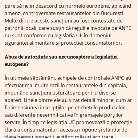
pare să fie în dezacord cu normele europene, aplicând
amenzi controversate restaurantelor din București.
Multe dintre aceste sancțiuni au fost contestate de
patronii locali, care susțin că regulile invocate de ANPC
nu sunt conforme cu legislația UE în domeniul
siguranței alimentare și protecției consumatorilor.
Abuz de autoritate sau necunoaștere a legislației
europene?
În ultimele săptămâni, echipele de control ale ANPC au
efectuat mai multe razii în restaurantele din capitală,
impunând sancțiuni usturătoare pentru diverse
abateri. Unele dintre ele au vizat detalii minore, cum ar
fi dimensiunea inscripțiilor pe etichetele produselor
sau diferențe nesemnificative în gramajele porțiilor
servite. În timp ce legislația UE promovează o protecție
clară a consumatorilor, aceasta impune și standarde
clare pentru inspecții, evitând măsuri arbitrare.