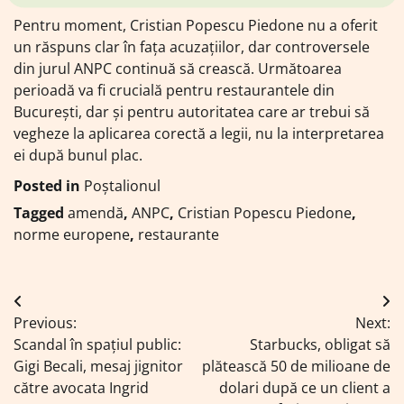
Pentru moment, Cristian Popescu Piedone nu a oferit
un răspuns clar în fața acuzațiilor, dar controversele
din jurul ANPC continuă să crească. Următoarea
perioadă va fi crucială pentru restaurantele din
București, dar și pentru autoritatea care ar trebui să
vegheze la aplicarea corectă a legii, nu la interpretarea
ei după bunul plac.
Posted in
Poștalionul
Tagged
amendă
,
ANPC
,
Cristian Popescu Piedone
,
norme europene
,
restaurante
Navigare
Previous:
Next:
în
Scandal în spațiul public:
Starbucks, obligat să
articole
Gigi Becali, mesaj jignitor
plătească 50 de milioane de
către avocata Ingrid
dolari după ce un client a