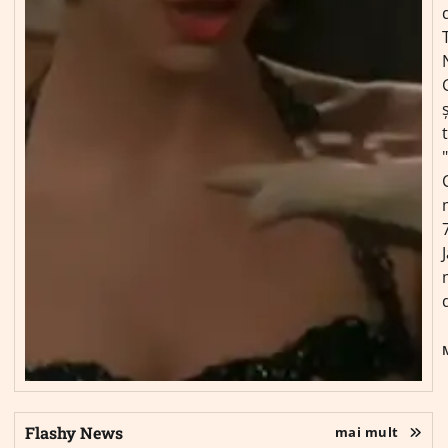
ș
Flashy News
mai mult