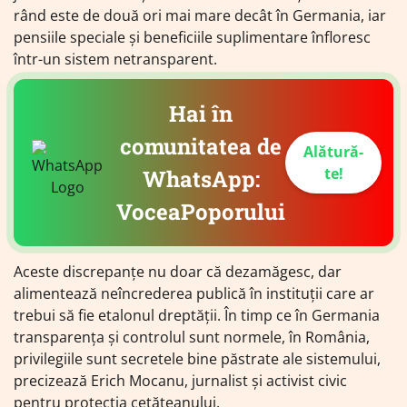
rând este de două ori mai mare decât în Germania, iar
pensiile speciale și beneficiile suplimentare înfloresc
într-un sistem netransparent.
Hai în
comunitatea de
Alătură-
te!
WhatsApp:
VoceaPoporului
Aceste discrepanțe nu doar că dezamăgesc, dar
alimentează neîncrederea publică în instituții care ar
trebui să fie etalonul dreptății. În timp ce în Germania
transparența și controlul sunt normele, în România,
privilegiile sunt secretele bine păstrate ale sistemului,
precizează Erich Mocanu, jurnalist și activist civic
pentru protecția cetățeanului.