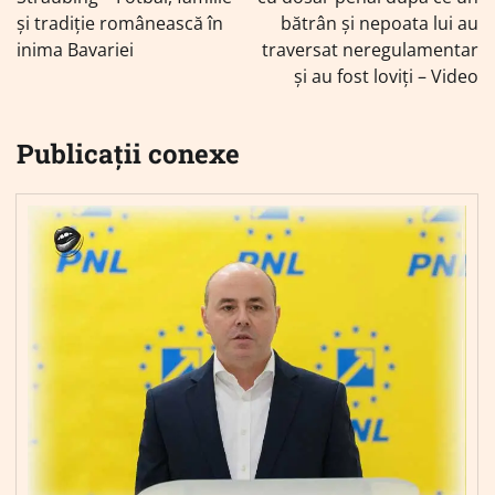
articole
și tradiție românească în
bătrân și nepoata lui au
inima Bavariei
traversat neregulamentar
și au fost loviți – Video
Publicații conexe