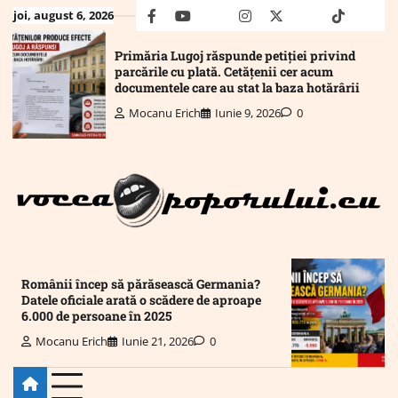
Skip
joi, august 6, 2026
facebook
youtube
Mail
instagram
twitter
truth
tiktok
wha
to
content
Primăria Lugoj răspunde petiției privind
parcările cu plată. Cetățenii cer acum
documentele care au stat la baza hotărârii
Mocanu Erich
Iunie 9, 2026
0
Românii încep să părăsească Germania?
Datele oficiale arată o scădere de aproape
6.000 de persoane în 2025
Mocanu Erich
Iunie 21, 2026
0