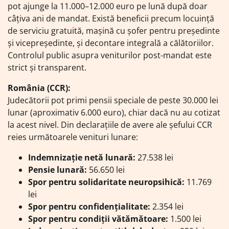
pot ajunge la 11.000–12.000 euro pe lună după doar
câțiva ani de mandat. Există beneficii precum locuință
de serviciu gratuită, mașină cu șofer pentru președinte
și vicepreședinte, și decontare integrală a călătoriilor.
Controlul public asupra veniturilor post-mandat este
strict și transparent.
România (CCR):
Judecătorii pot primi pensii speciale de peste 30.000 lei
lunar (aproximativ 6.000 euro), chiar dacă nu au cotizat
la acest nivel. Din declarațiile de avere ale șefului CCR
reies următoarele venituri lunare:
Indemnizație netă lunară:
27.538 lei
Pensie lunară:
56.650 lei
Spor pentru solidaritate neuropsihică:
11.769
lei
Spor pentru confidențialitate:
2.354 lei
Spor pentru condiții vătămătoare:
1.500 lei