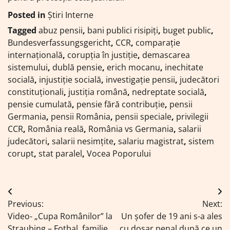
Posted in
Știri Interne
Tagged
abuz pensii
,
bani publici risipiți
,
buget public
,
Bundesverfassungsgericht
,
CCR
,
comparație
internațională
,
corupția în justiție
,
demascarea
sistemului
,
dublă pensie
,
erich mocanu
,
inechitate
socială
,
injustiție socială
,
investigație pensii
,
judecători
constituționali
,
justiția română
,
nedreptate socială
,
pensie cumulată
,
pensie fără contribuție
,
pensii
Germania
,
pensii România
,
pensii speciale
,
privilegii
CCR
,
România reală
,
România vs Germania
,
salarii
judecători
,
salarii nesimțite
,
salariu magistrat
,
sistem
corupt
,
stat paralel
,
Vocea Poporului
Navigare
Previous:
Next:
în
Video- „Cupa Românilor” la
Un șofer de 19 ani s-a ales
Straubing – Fotbal, familie
cu dosar penal după ce un