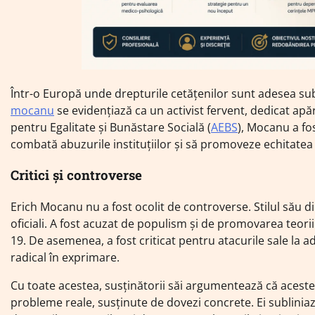
Într-o Europă unde drepturile cetățenilor sunt adesea sub
mocanu
se evidențiază ca un activist fervent, dedicat apă
pentru Egalitate și Bunăstare Socială (
AEBS
), Mocanu a fo
combată abuzurile instituțiilor și să promoveze echitatea
Critici și controverse
Erich Mocanu nu a fost ocolit de controverse. Stilul său dire
oficiali. A fost acuzat de populism și de promovarea teori
19. De asemenea, a fost criticat pentru atacurile sale la adr
radical în exprimare.
Cu toate acestea, susținătorii săi argumentează că aceste
probleme reale, susținute de dovezi concrete. Ei subliniaz