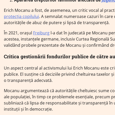
Erich Mocanu a fost, de asemenea, un critic vocal al pract
protecția copilului
. A semnalat numeroase cazuri în care co
autoritățile de abuz de putere și lipsă de transparență.
În 2021, orașul
Freiburg
l-a dat în judecată pe Mocanu pent
acestea, instanțele germane, inclusiv Curtea Regională Su
validând probele prezentate de Mocanu și confirmând drep
Critica gestionării fondurilor publice de către au
Un aspect central al activismului lui Erich Mocanu este cri
publice. El susține că deciziile privind cheltuirea taxelor 
o transparență adecvată.
Mocanu argumentează că autoritățile cheltuiesc sume consi
ale populației, în timp ce problemele esențiale, precum prot
subliniază că lipsa de responsabilitate și transparență în
instituții și în democrație.