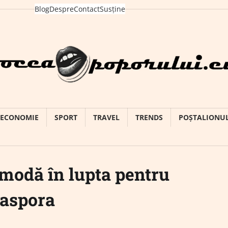
Blog
Despre
Contact
Susține
ECONOMIE
SPORT
TRAVEL
TRENDS
POȘTALIONU
modă în lupta pentru
iaspora