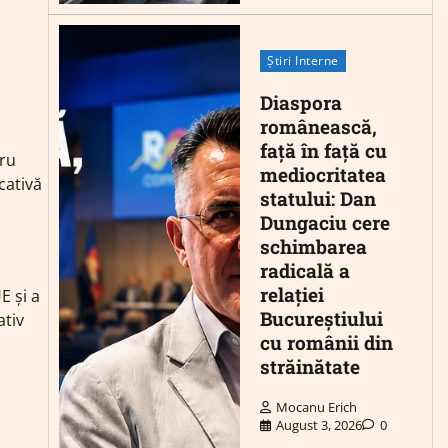
Știri Interne
Diaspora
românească,
față în față cu
tru
mediocritatea
cativă
statului: Dan
Dungaciu cere
schimbarea
radicală a
s
relației
E și a
Bucureștiului
ativ
cu românii din
străinătate
Mocanu Erich
August 3, 2026
0