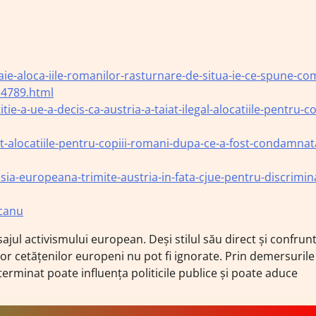
aie-aloca-iile-romanilor-rasturnare-de-situa-ie-ce-spune-com
_4789.html
itie-a
-ue-a-decis-ca-austria-a-taiat-ilegal-alocatiile-pentru-co
tit-alocatiile-pentru-copiii-romani-dupa-ce-a-fost-condamnat
ia-europeana-trimite-austria-in-fata-cjue-pentru-discrimin
ocanu
jul activismului european. Deși stilul său direct și confrunt
ilor cetățenilor europeni nu pot fi ignorate. Prin demersurile
erminat poate influența politicile publice și poate aduce