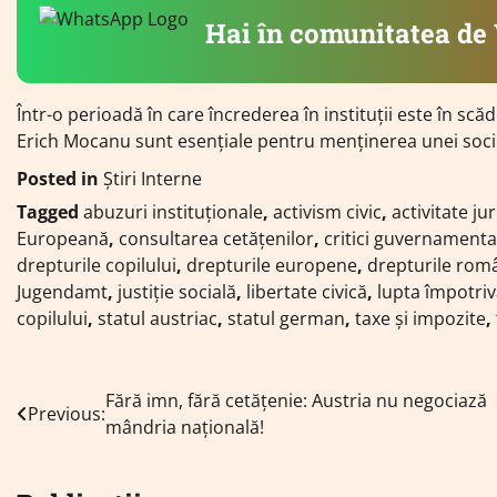
Hai în comunitatea d
Într-o perioadă în care încrederea în instituții este în scă
Erich Mocanu sunt esențiale pentru menținerea unei socie
Posted in
Știri Interne
Tagged
abuzuri instituționale
,
activism civic
,
activitate ju
Europeană
,
consultarea cetățenilor
,
critici guvernamenta
drepturile copilului
,
drepturile europene
,
drepturile româ
Jugendamt
,
justiție socială
,
libertate civică
,
lupta împotriv
copilului
,
statul austriac
,
statul german
,
taxe și impozite
,
Navigare
Fără imn, fără cetățenie: Austria nu negociază
Previous:
mândria națională!
în
articole