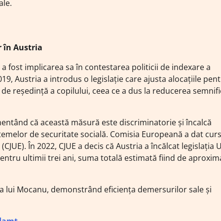
ale.
 în Austria
 a fost implicarea sa în contestarea politicii de indexare a
2019, Austria a introdus o legislație care ajusta alocațiile pen
ara de reședință a copilului, ceea ce a dus la reducerea semnifi
ntând că această măsură este discriminatorie și încalcă
 sistemelor de securitate socială. Comisia Europeană a dat cur
(CJUE). În 2022, CJUE a decis că Austria a încălcat legislația U
pentru ultimii trei ani, suma totală estimată fiind de aproxim
tea lui Mocanu, demonstrând eficiența demersurilor sale și
damt