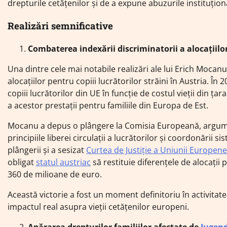
drepturile cetățenilor și de a expune abuzurile instituțion
Realizări semnificative
Combaterea indexării discriminatorii a alocațiilor
Una dintre cele mai notabile realizări ale lui Erich Mocanu
alocațiilor pentru copiii lucrătorilor străini în Austria. În 
copiii lucrătorilor din UE în funcție de costul vieții din ț
a acestor prestații pentru familiile din Europa de Est.
Mocanu a depus o plângere la Comisia Europeană, argume
principiile liberei circulații a lucrătorilor și coordonării
plângerii și a sesizat
Curtea de Justiție a Uniunii Europene
obligat
statul austriac
să restituie diferențele de alocații 
360 de milioane de euro.
Această victorie a fost un moment definitoriu în activita
impactul real asupra vieții cetățenilor europeni.
Apărarea drepturilor familiilor afectate de
Jugen