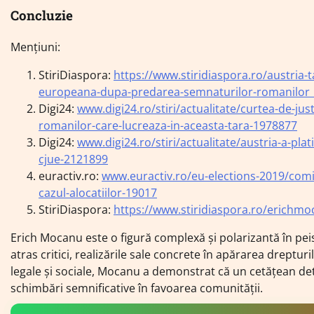
Concluzie
Mențiuni:
StiriDiaspora:
https://www.stiridiaspora.ro/austria-t
europeana-dupa-predarea-semnaturilor-romanilor
Digi24:
www.digi24.ro/stiri/actualitate/curtea-de-just
romanilor-care-lucreaza-in-aceast
a-tara-1978877
Digi24:
www.digi24.ro/stiri/actualitate/austria-a-pla
cjue-2121899
euractiv.ro:
www.euractiv.ro/eu-elections-2019/comis
cazul-alocatiilor-19017
StiriDiaspora:
https://www.stiridiaspora.ro/erichm
Erich Mocanu este o figură complexă și polarizantă în peisa
atras critici, realizările sale concrete în apărarea dreptur
legale și sociale, Mocanu a demonstrat că un cetățean det
schimbări semnificative în favoarea comunității.