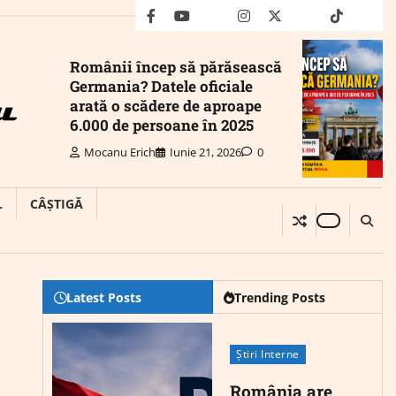
facebook
youtube
Mail
instagram
twitter
truth
tiktok
wha
Românii încep să părăsească
Germania? Datele oficiale
arată o scădere de aproape
6.000 de persoane în 2025
Mocanu Erich
Iunie 21, 2026
0
L
CÂȘTIGĂ
Latest Posts
Trending Posts
Știri Interne
România are