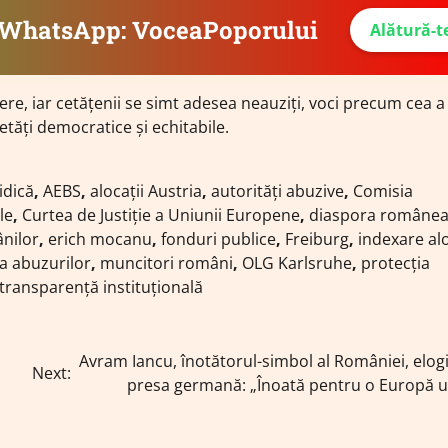
e WhatsApp: VoceaPoporului
Alătură-t
dere, iar cetățenii se simt adesea neauziți, voci precum cea a 
tăți democratice și echitabile.
ridică
,
AEBS
,
alocații Austria
,
autorități abuzive
,
Comisia
le
,
Curtea de Justiție a Uniunii Europene
,
diaspora românea
nilor
,
erich mocanu
,
fonduri publice
,
Freiburg
,
indexare alo
a abuzurilor
,
muncitori români
,
OLG Karlsruhe
,
protecția
transparență instituțională
Avram Iancu, înotătorul-simbol al României, elog
Next:
presa germană: „Înoată pentru o Europă un