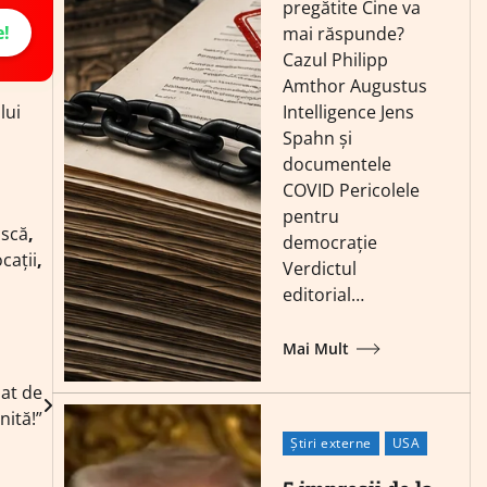
pregătite Cine va
e!
mai răspunde?
Cazul Philipp
Amthor Augustus
lui
Intelligence Jens
Spahn și
documentele
COVID Pericolele
pentru
scă
,
democrație
cații
,
Verdictul
editorial…
Mai Mult
iat de
ită!”
Știri externe
USA