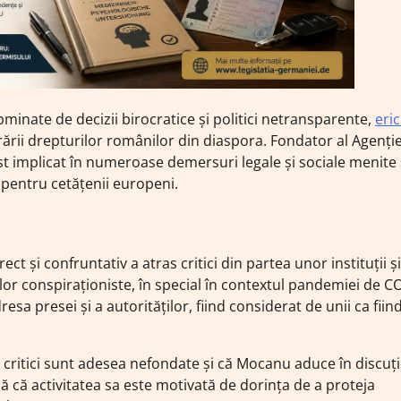
minate de decizii birocratice și politici netransparente,
eri
rării drepturilor românilor din diaspora. Fondator al Agenție
st implicat în numeroase demersuri legale și sociale menite
 pentru cetățenii europeni.
ct și confruntativ a atras critici din partea unor instituții și
ilor conspiraționiste, în special în contextul pandemiei de C
esa presei și a autorităților, fiind considerat de unii ca fiin
 critici sunt adesea nefondate și că Mocanu aduce în discuț
ă că activitatea sa este motivată de dorința de a proteja