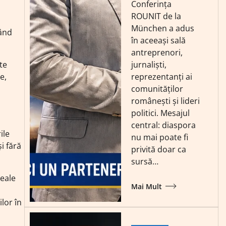
Conferința
ROUNIT de la
München a adus
zând
în aceeași sală
antreprenori,
jurnaliști,
te
reprezentanți ai
e,
comunităților
românești și lideri
politici. Mesajul
central: diaspora
ile
nu mai poate fi
i fără
privită doar ca
sursă…
reale
Mai Mult
lor în