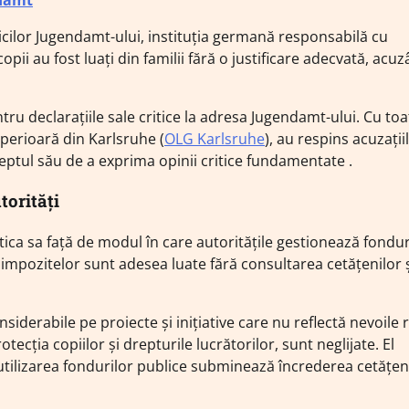
icilor Jugendamt-ului, instituția germană responsabilă cu
pii au fost luați din familii fără o justificare adecvată, acu
ru declarațiile sale critice la adresa Jugendamt-ului. Cu toa
perioară din Karlsruhe (
OLG Karlsruhe
), au respins acuzațiil
tul său de a exprima opinii critice fundamentate .
torități
tica sa față de modul în care autoritățile gestionează fondur
și impozitelor sunt adesea luate fără consultarea cetățenilor ș
derabile pe proiecte și inițiative care nu reflectă nevoile 
ecția copiilor și drepturile lucrătorilor, sunt neglijate. El
 utilizarea fondurilor publice subminează încrederea cetățeni