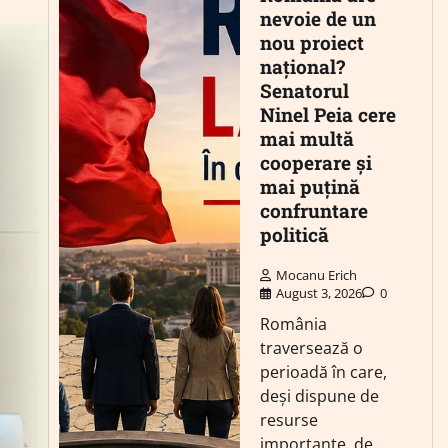
nevoie de un
nou proiect
național?
Senatorul
Ninel Peia cere
mai multă
cooperare și
mai puțină
confruntare
politică
Mocanu Erich
August 3, 2026
0
România
traversează o
perioadă în care,
deși dispune de
resurse
importante, de