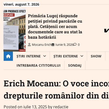
Skip
vineri, august 7, 2026
to
content
Primăria Lugoj răspunde
petiției privind parcările cu
plată. Cetățenii cer acum
documentele care au stat la
baza hotărârii
Mocanu Erich
Iunie 9, 2026
0
ȘTIRI INTERNE
ȘTIRI EXTERNE
SHOW
INTREBAREA CITITORULUI
SONDAJ
Erich Mocanu: O voce inco
drepturile românilor din d
Posted on
iulie 13, 2025
by
redactie