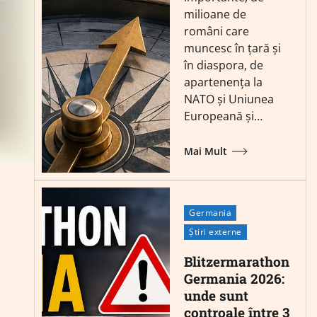
milioane de
români care
muncesc în țară și
în diaspora, de
apartenența la
NATO și Uniunea
Europeană și…
Mai Mult
Germania
Știri externe
Blitzermarathon
Germania 2026:
unde sunt
controale între 3