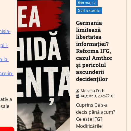
Germania
Știri externe
Germania
limitează
isia-
libertatea
informației?
piii-
Reforma IFG,
cazul Amthor
a-la-
și pericolul
ascunderii
are-in-
decidenților
Mocanu Erich
August 3, 2026
0
ativ a
Cuprins Ce s-a
 sale
decis până acum?
Ce este IFG?
Modificările