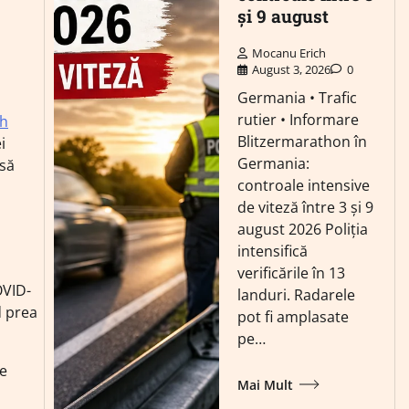
și 9 august
Mocanu Erich
August 3, 2026
0
Germania • Trafic
rutier • Informare
ch
Blitzermarathon în
i
Germania:
 să
controale intensive
de viteză între 3 și 9
august 2026 Poliția
intensifică
verificările în 13
OVID-
landuri. Radarele
d prea
pot fi amplasate
pe…
ie
Mai Mult