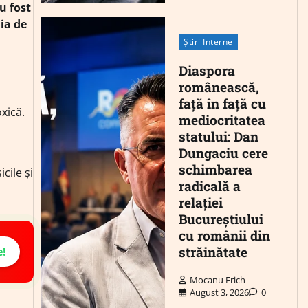
u fost
ia de
Știri Interne
Diaspora
românească,
față în față cu
xică.
mediocritatea
statului: Dan
Dungaciu cere
schimbarea
cile și
radicală a
relației
Bucureștiului
cu românii din
străinătate
e!
Mocanu Erich
August 3, 2026
0