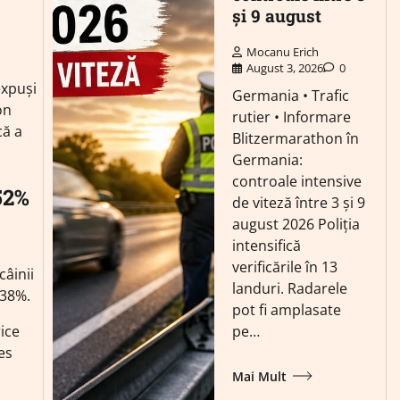
și 9 august
Mocanu Erich
August 3, 2026
0
expuși
Germania • Trafic
on
rutier • Informare
că a
Blitzermarathon în
Germania:
controale intensive
52%
de viteză între 3 și 9
august 2026 Poliția
intensifică
verificările în 13
câinii
landuri. Radarele
 38%.
pot fi amplasate
rice
pe…
es
Mai Mult