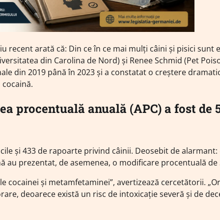
recent arată că: Din ce în ce mai mulți câini și pisici sunt 
Universitatea din Carolina de Nord) și Renee Schmid (Pet Pois
imale din 2019 până în 2023 și a constatat o creștere dramati
 cocaină.
rea procentuală anuală (APC) a fost de 
cile și 433 de rapoarte privind câinii. Deosebit de alarmant: 
mină au prezentat, de asemenea, o modificare procentuală de
ale cocainei și metamfetaminei”, avertizează cercetătorii. „O
rare, deoarece există un risc de intoxicație severă și de dec