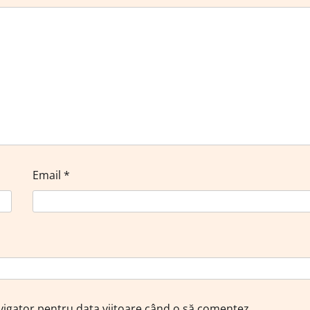
Email
*
avigator pentru data viitoare când o să comentez.