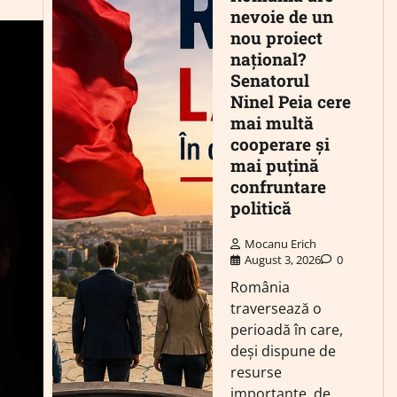
nevoie de un
nou proiect
național?
Senatorul
Ninel Peia cere
mai multă
cooperare și
mai puțină
confruntare
politică
Mocanu Erich
August 3, 2026
0
România
traversează o
perioadă în care,
deși dispune de
resurse
importante, de