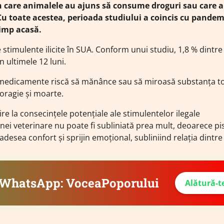
în care animalele au ajuns să consume droguri sau care a
 Cu toate acestea, perioada studiului a coincis cu pandem
imp acasă.
stimulente ilicite în SUA. Conform unui studiu, 1,8 % dintre
 ultimele 12 luni.
e medicamente riscă să mănânce sau să miroasă substanța to
moragie și moarte.
ire la consecințele potențiale ale stimulentelor ilegale
ei veterinare nu poate fi subliniată prea mult, deoarece pisi
desea confort și sprijin emoțional, subliniind relația dintre
e WhatsApp: VoceaPoporului
Alătură-t