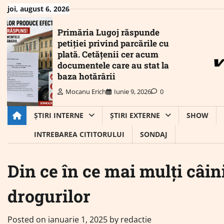
Skip
joi, august 6, 2026
to
content
Primăria Lugoj răspunde
petiției privind parcările cu
plată. Cetățenii cer acum
documentele care au stat la
baza hotărârii
Mocanu Erich
Iunie 9, 2026
0
ȘTIRI INTERNE
ȘTIRI EXTERNE
SHOW
INTREBAREA CITITORULUI
SONDAJ
Din ce în ce mai mulți câini
drogurilor
Posted on
ianuarie 1, 2025
by
redactie