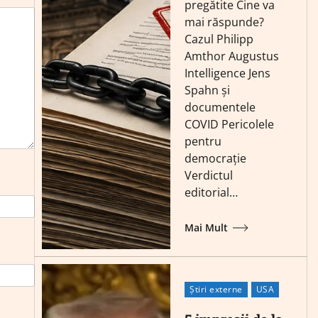
pregătite Cine va
mai răspunde?
Cazul Philipp
Amthor Augustus
Intelligence Jens
Spahn și
documentele
COVID Pericolele
pentru
democrație
Verdictul
editorial…
Mai Mult
Știri externe
USA