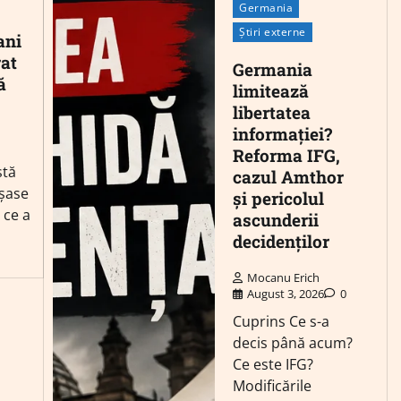
Germania
Știri externe
ani
rat
Germania
ă
limitează
libertatea
informației?
Reforma IFG,
stă
cazul Amthor
 şase
și pericolul
 ce a
ascunderii
decidenților
Mocanu Erich
August 3, 2026
0
Cuprins Ce s-a
decis până acum?
Ce este IFG?
Modificările