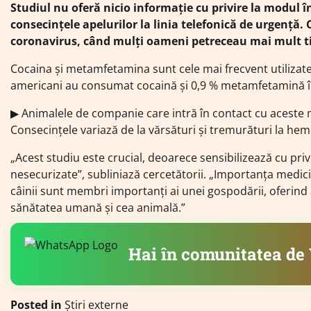
Studiul nu oferă nicio informație cu privire la modul 
consecințele apelurilor la linia telefonică de urgență.
coronavirus, când mulți oameni petreceau mai mult t
Cocaina și metamfetamina sunt cele mai frecvent utilizate 
americani au consumat cocaină și 0,9 % metamfetamină în
▶︎ Animalele de companie care intră în contact cu acest
Consecințele variază de la vărsături și tremurături la he
„Acest studiu este crucial, deoarece sensibilizează cu priv
nesecurizate”, subliniază cercetătorii. „Importanța medicin
câinii sunt membri importanți ai unei gospodării, oferind a
sănătatea umană și cea animală.”
Hai în comunitatea d
Posted in
Știri externe