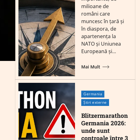
milioane de
români care
muncesc în țară și
în diaspora, de
apartenența la
NATO și Uniunea
Europeană și…
Mai Mult
Germania
Știri externe
Blitzermarathon
Germania 2026:
unde sunt
controale între 3