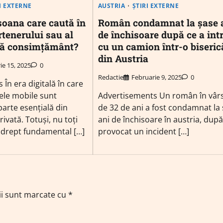
I EXTERNE
AUSTRIA
ȘTIRI EXTERNE
soana care caută în
Român condamnat la şase 
rtenerului sau al
de închisoare după ce a int
ără consimțământ?
cu un camion într-o biseric
din Austria
ie 15, 2025
0
Redactie
Februarie 9, 2025
0
În era digitală în care
nele mobile sunt
Advertisements Un român în vâr
parte esențială din
de 32 de ani a fost condamnat la
rivată. Totuși, nu toți
ani de închisoare în austria, după
 drept fundamental […]
provocat un incident […]
ii sunt marcate cu
*