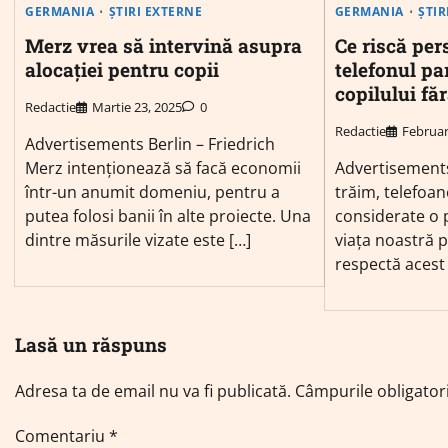
GERMANIA
ȘTIRI EXTERNE
GERMANIA
ȘTIR
Merz vrea să intervină asupra
Ce riscă per
alocației pentru copii
telefonul pa
copilului f
Redactie
Martie 23, 2025
0
Redactie
Februar
Advertisements Berlin – Friedrich
Merz intenționează să facă economii
Advertisements 
într-un anumit domeniu, pentru a
trăim, telefoa
putea folosi banii în alte proiecte. Una
considerate o 
dintre măsurile vizate este […]
viața noastră p
respectă acest
Lasă un răspuns
Adresa ta de email nu va fi publicată.
Câmpurile obligator
Comentariu
*