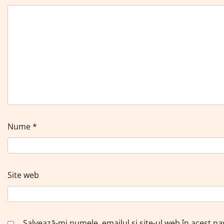
Nume
*
Site web
Salvează-mi numele, emailul și site-ul web în acest n