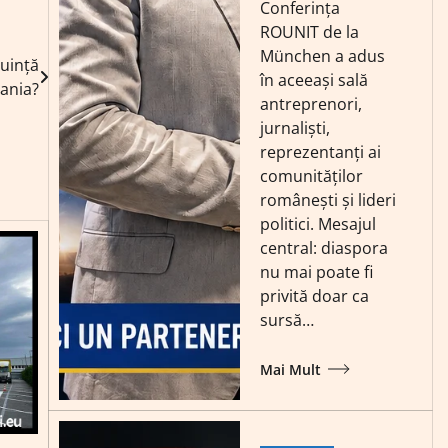
Conferința
ROUNIT de la
München a adus
cuință
în aceeași sală
mania?
antreprenori,
jurnaliști,
reprezentanți ai
comunităților
românești și lideri
politici. Mesajul
central: diaspora
nu mai poate fi
privită doar ca
sursă…
Mai Mult