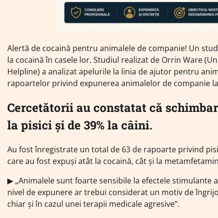
Alertă de cocaină pentru animalele de companie! Un studiu 
la cocaină în casele lor. Studiul realizat de Orrin Ware (
Helpline) a analizat apelurile la linia de ajutor pentru an
rapoartelor privind expunerea animalelor de companie la
Cercetătorii au constatat că schimba
la pisici și de 39% la câini.
Au fost înregistrate un total de 63 de rapoarte privind pisi
care au fost expuși atât la cocaină, cât și la metamfeta
▶︎ „Animalele sunt foarte sensibile la efectele stimulante 
nivel de expunere ar trebui considerat un motiv de îngrijo
chiar și în cazul unei terapii medicale agresive”.