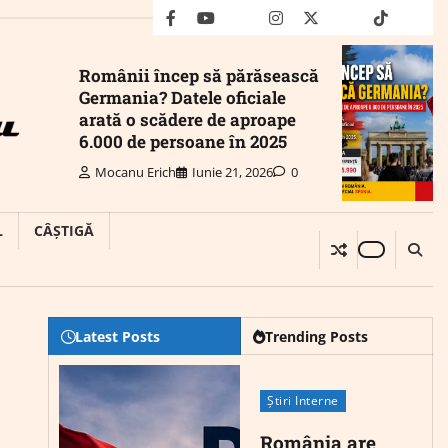
facebook
youtube
Mail
instagram
twitter
truth
tiktok
wha
Românii încep să părăsească
Germania? Datele oficiale
arată o scădere de aproape
6.000 de persoane în 2025
Mocanu Erich
Iunie 21, 2026
0
L
CÂȘTIGĂ
Latest Posts
Trending Posts
Știri Interne
România are