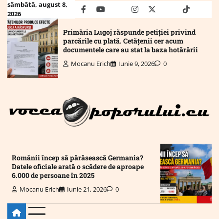
Skip
sâmbătă, august 8,
facebook
youtube
Mail
instagram
twitter
truth
tiktok
wha
2026
to
content
Primăria Lugoj răspunde petiției privind
parcările cu plată. Cetățenii cer acum
documentele care au stat la baza hotărârii
Mocanu Erich
Iunie 9, 2026
0
Românii încep să părăsească Germania?
Datele oficiale arată o scădere de aproape
6.000 de persoane în 2025
Mocanu Erich
Iunie 21, 2026
0