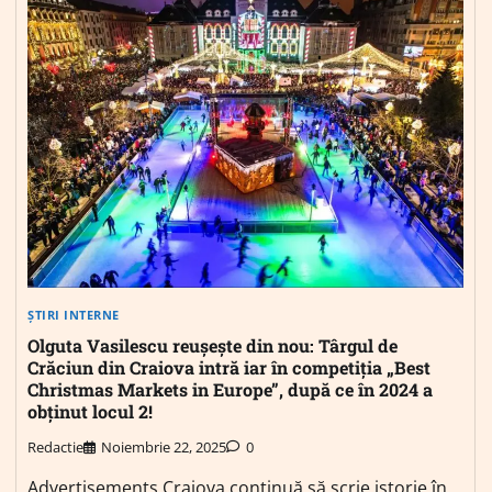
ȘTIRI INTERNE
Olguta Vasilescu reușește din nou: Târgul de
Crăciun din Craiova intră iar în competiția „Best
Christmas Markets in Europe”, după ce în 2024 a
obținut locul 2!
Redactie
Noiembrie 22, 2025
0
Advertisements Craiova continuă să scrie istorie în