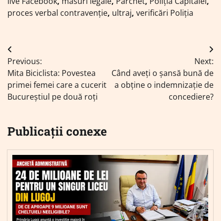
live Facebook
,
măsuri legale
,
Parchet
,
Poliția Capitalei
,
proces verbal contravenție
,
ultraj
,
verificări Poliția
Navigare
Previous:
Next:
în
Mita Biciclista: Povestea
Când aveți o șansă bună de
articole
primei femei care a cucerit
a obține o indemnizație de
Bucureștiul pe două roți
concediere?
Publicații conexe