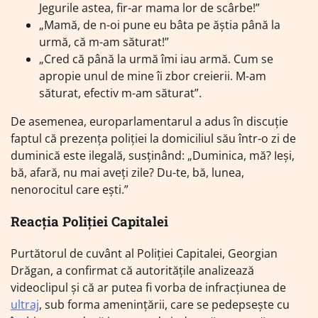
Jegurile astea, fir-ar mama lor de scârbe!”
„Mamă, de n-oi pune eu bâta pe ăștia până la
urmă, că m-am săturat!”
„Cred că până la urmă îmi iau armă. Cum se
apropie unul de mine îi zbor creierii. M-am
săturat, efectiv m-am săturat”.
De asemenea, europarlamentarul a adus în discuție
faptul că prezența poliției la domiciliul său într-o zi de
duminică este ilegală, susținând: „Duminica, mă? Ieși,
bă, afară, nu mai aveți zile? Du-te, bă, lunea,
nenorocitul care ești.”
Reacția Poliției Capitalei
Purtătorul de cuvânt al Poliției Capitalei, Georgian
Drăgan, a confirmat că autoritățile analizează
videoclipul și că ar putea fi vorba de infracțiunea de
ultraj
, sub forma amenințării, care se pedepsește cu