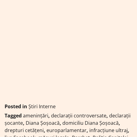
Posted in
Știri Interne
Tagged
amenințări
,
declarații controversate
,
declarații
șocante
,
Diana Șoșoacă
,
domiciliu Diana Șoșoacă
,
drepturi cetățeni
,
europarlamentar
,
infracțiune ultraj
,