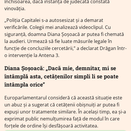
închisoarea, dacă instanța de judecată constată
vinovăția.
„Poliția Capitalei s-a autosesizat și a demarat
verificările. Colegii mei analizează videoclipul. Cu
siguranță, doamna Diana Șoșoacă ar putea fi chemată
la audieri. Urmează să fie luate măsurile legale în
funcție de concluziile cercetării,” a declarat Drăgan într-
o intervenție la Antena 3.
Diana Șoșoacă: „Dacă mie, demnitar, mi se
întâmplă asta, cetățenilor simpli li se poate
întâmpla orice”
Europarlamentarul consideră că această situație este
un abuz și a sugerat că cetățenii obișnuiți ar putea fi
expuși unor tratamente similare. În același timp, ea și-a
exprimat public nemulțumirea față de modul în care
forțele de ordine își desfășoară activitatea.