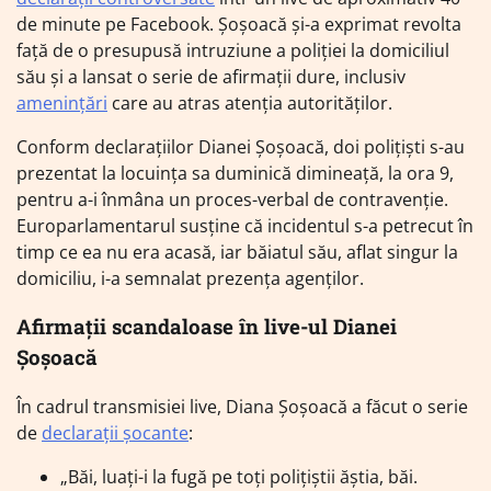
de minute pe Facebook. Șoșoacă și-a exprimat revolta
față de o presupusă intruziune a poliției la domiciliul
său și a lansat o serie de afirmații dure, inclusiv
amenințări
care au atras atenția autorităților.
Conform declarațiilor Dianei Șoșoacă, doi polițiști s-au
prezentat la locuința sa duminică dimineață, la ora 9,
pentru a-i înmâna un proces-verbal de contravenție.
Europarlamentarul susține că incidentul s-a petrecut în
timp ce ea nu era acasă, iar băiatul său, aflat singur la
domiciliu, i-a semnalat prezența agenților.
Afirmații scandaloase în live-ul Dianei
Șoșoacă
În cadrul transmisiei live, Diana Șoșoacă a făcut o serie
de
declarații șocante
:
„Băi, luați-i la fugă pe toți polițiștii ăștia, băi.