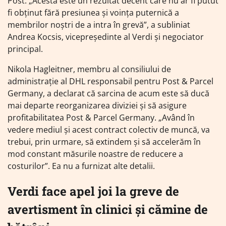
Post. „Acesta este un rezultat decent care nu ar fi putut
fi obținut fără presiunea și voința puternică a
membrilor noștri de a intra în grevă”, a subliniat
Andrea Kocsis, vicepreședinte al Verdi și negociator
principal.
Nikola Hagleitner, membru al consiliului de
administrație al DHL responsabil pentru Post & Parcel
Germany, a declarat că sarcina de acum este să ducă
mai departe reorganizarea diviziei și să asigure
profitabilitatea Post & Parcel Germany. „Având în
vedere mediul și acest contract colectiv de muncă, va
trebui, prin urmare, să extindem și să accelerăm în
mod constant măsurile noastre de reducere a
costurilor”. Ea nu a furnizat alte detalii.
Verdi face apel joi la greve de
avertisment în clinici și cămine de