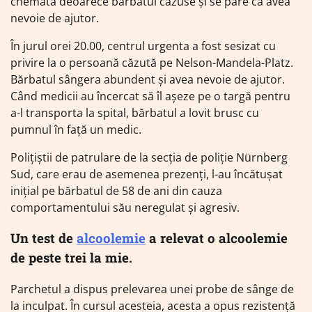
chemată deoarece bărbatul căzuse și se pare că avea
nevoie de ajutor.
În jurul orei 20.00, centrul urgenta a fost sesizat cu
privire la o persoană căzută pe Nelson-Mandela-Platz.
Bărbatul sângera abundent și avea nevoie de ajutor.
Când medicii au încercat să îl așeze pe o targă pentru
a-l transporta la spital, bărbatul a lovit brusc cu
pumnul în față un medic.
Polițiștii de patrulare de la secția de poliție Nürnberg
Sud, care erau de asemenea prezenți, l-au încătușat
inițial pe bărbatul de 58 de ani din cauza
comportamentului său neregulat și agresiv.
Un test de
alcoolemie
a relevat o alcoolemie
de peste trei la mie.
Parchetul a dispus prelevarea unei probe de sânge de
la inculpat. În cursul acesteia, acesta a opus rezistență