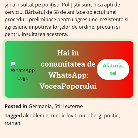
și i-a insultat pe polițiști. Polițiștii sunt încă apți de
serviciu. Bărbatul de 58 de ani face obiectul unei
proceduri preliminare pentru agresiune, rezistență și
agresiune împotriva forțelor de ordine, precum și
pentru insultarea acestora.
Hai în
comunitatea de
Alătură-
te!
WhatsApp:
VoceaPoporului
Posted in
Germania
,
Știri externe
Tagged
alcoolemie
,
medic lovit
,
nürnberg
,
politie
,
roman