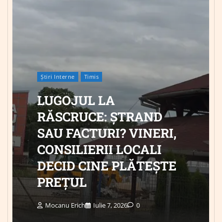
Știri Interne
Timis
LUGOJUL LA
RĂSCRUCE: ȘTRAND
SAU FACTURI? VINERI,
CONSILIERII LOCALI
DECID CINE PLĂTEȘTE
PREȚUL
Mocanu Erich
Iulie 7, 2026
0