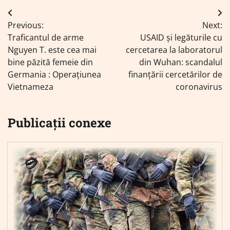
Navigare
Previous:
Next:
în
Traficantul de arme
USAID și legăturile cu
articole
Nguyen T. este cea mai
cercetarea la laboratorul
bine păzită femeie din
din Wuhan: scandalul
Germania : Operațiunea
finanțării cercetărilor de
Vietnameza
coronavirus
Publicații conexe