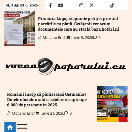
Skip
joi, august 6, 2026
facebook
youtube
Mail
instagram
twitter
truth
tiktok
wha
to
content
Primăria Lugoj răspunde petiției privind
parcările cu plată. Cetățenii cer acum
documentele care au stat la baza hotărârii
Mocanu Erich
Iunie 9, 2026
0
Românii încep să părăsească Germania?
Datele oficiale arată o scădere de aproape
6.000 de persoane în 2025
Mocanu Erich
Iunie 21, 2026
0