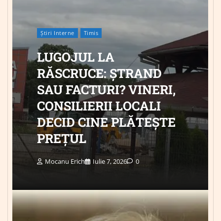
Știri Interne
Timis
LUGOJUL LA
RĂSCRUCE: ȘTRAND
SAU FACTURI? VINERI,
CONSILIERII LOCALI
DECID CINE PLĂTEȘTE
PREȚUL
Mocanu Erich
Iulie 7, 2026
0