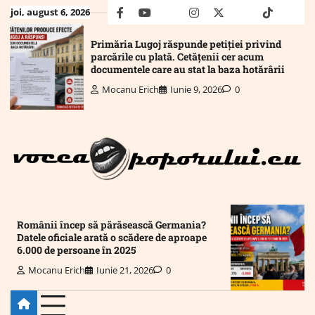
Skip
joi, august 6, 2026
facebook
youtube
Mail
instagram
twitter
truth
tiktok
wha
to
content
Primăria Lugoj răspunde petiției privind
parcările cu plată. Cetățenii cer acum
documentele care au stat la baza hotărârii
Mocanu Erich
Iunie 9, 2026
0
Românii încep să părăsească Germania?
Datele oficiale arată o scădere de aproape
6.000 de persoane în 2025
Mocanu Erich
Iunie 21, 2026
0