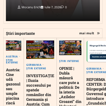
Mocanu Erich
Iulie 7, 2026
0
Știri importante
mai mult
AUSTRIA
ȘTIRI
ȘTIRI INTERNE
EXTERNE
GERMANIA
OPINIE |
ȘTIRI EXTERNE
GERMANIA
Austria:
ȘTIRI EXTERN
Dubla
Cine
INVESTIGAȚIE
măsură
udă
REFORMA
| Iluzia
care pute a
gazonul
CENTER: D
succesului pe
politică: De
sau
Bürgergeld
spatele
la isteria
umple
Guvernul 
românilor din
„Azilelor
piscina
introduce
Germania și
Groazei” din
riscă
„Grundsic
Austria: Cum