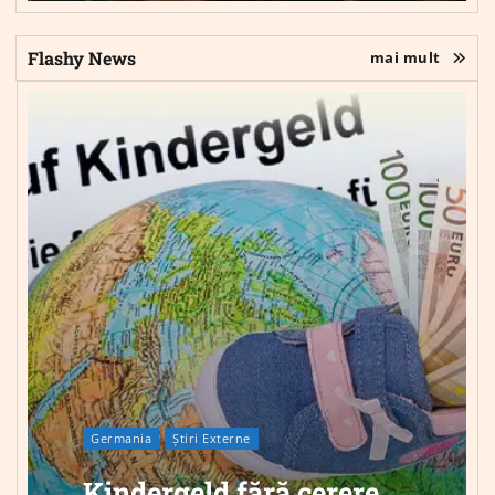
Flashy News
mai mult
Germania
Știri Externe
Kindergeld fără cerere