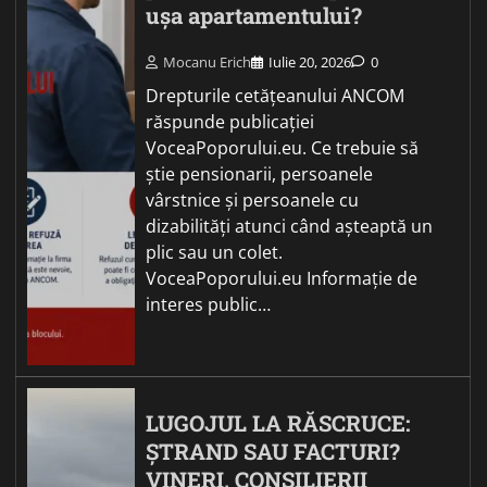
ușa apartamentului?
Mocanu Erich
Iulie 20, 2026
0
Drepturile cetățeanului ANCOM
răspunde publicației
VoceaPoporului.eu. Ce trebuie să
știe pensionarii, persoanele
vârstnice și persoanele cu
dizabilități atunci când așteaptă un
plic sau un colet.
VoceaPoporului.eu Informație de
interes public…
LUGOJUL LA RĂSCRUCE:
ȘTRAND SAU FACTURI?
VINERI, CONSILIERII