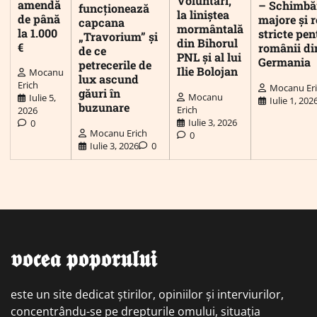
Voluntari,
amendă
– Schimbă
funcționează
la liniștea
de până
majore și r
capcana
mormântală
la 1.000
stricte pen
„Travorium” și
din Bihorul
€
românii di
de ce
PNL și al lui
Germania
petrecerile de
Ilie Bolojan
Mocanu
lux ascund
Erich
Mocanu Er
găuri în
Mocanu
Iulie 5,
Iulie 1, 202
buzunare
Erich
2026
Iulie 3, 2026
0
Mocanu Erich
0
Iulie 3, 2026
0
𝖛𝖔𝖈𝖊𝖆 𝖕𝖔𝖕𝖔𝖗𝖚𝖑𝖚𝖎
este un site dedicat știrilor, opiniilor și interviurilor,
concentrându-se pe drepturile omului, situația