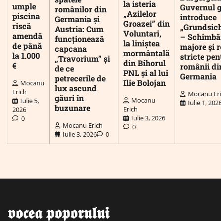
la isteria
umple
Guvernul 
românilor din
„Azilelor
piscina
introduce
Germania și
Groazei” din
riscă
„Grundsic
Austria: Cum
Voluntari,
amendă
– Schimbă
funcționează
la liniștea
de până
majore și r
capcana
mormântală
la 1.000
stricte pen
„Travorium” și
din Bihorul
€
românii di
de ce
PNL și al lui
Germania
petrecerile de
Ilie Bolojan
Mocanu
lux ascund
Erich
Mocanu Er
găuri în
Mocanu
Iulie 5,
Iulie 1, 202
buzunare
Erich
2026
Iulie 3, 2026
0
Mocanu Erich
0
Iulie 3, 2026
0
𝖛𝖔𝖈𝖊𝖆 𝖕𝖔𝖕𝖔𝖗𝖚𝖑𝖚𝖎