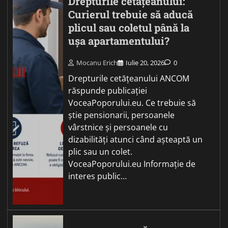
Drepturile cetățeanului:
Curierul trebuie să aducă
plicul sau coletul până la
ușa apartamentului?
Mocanu Erich
Iulie 20, 2026
0
Drepturile cetățeanului ANCOM
răspunde publicației
VoceaPoporului.eu. Ce trebuie să
știe pensionarii, persoanele
vârstnice și persoanele cu
dizabilități atunci când așteaptă un
plic sau un colet.
VoceaPoporului.eu Informație de
interes public…