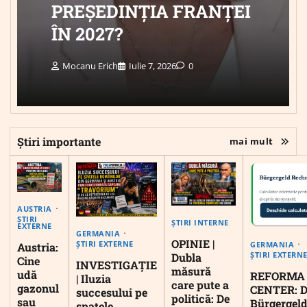
PREȘEDINȚIA FRANȚEI
ÎN 2027?
Mocanu Erich
Iulie 7, 2026
0
Știri importante
mai mult
AUSTRIA
ȘTIRI
ȘTIRI INTERNE
EXTERNE
GERMANIA
OPINIE |
ȘTIRI EXTERNE
GERMANIA
Austria:
ȘTIRI EXTERN
Dubla
Cine
INVESTIGAȚIE
măsură
udă
REFORMA
| Iluzia
care pute a
gazonul
CENTER: D
succesului pe
politică: De
sau
Bürgergeld
spatele