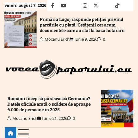
Skip
vineri, august 7, 2026
facebook
youtube
Mail
instagram
twitter
truth
tiktok
wha
to
content
Primăria Lugoj răspunde petiției privind
parcările cu plată. Cetățenii cer acum
documentele care au stat la baza hotărârii
Mocanu Erich
Iunie 9, 2026
0
Românii încep să părăsească Germania?
Datele oficiale arată o scădere de aproape
6.000 de persoane în 2025
Mocanu Erich
Iunie 21, 2026
0