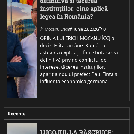
definitivă și tăcerea
instituțiilor: cine aplică
legea în România?
Mocanu Erich
Iunie 23, 2026
0
OPINIA LUI ERICH MOCANU ÎCCJ a
decis. Fritz rămâne. România
așteaptă explicații. Între hotărârea
definitivă privind conflictul de
interese, tăcerea instituțiilor,
apariția noului prefect Paul Finta și
influența economică germană,…
Recente
LUGOJUL LA RĂSCRUCE: