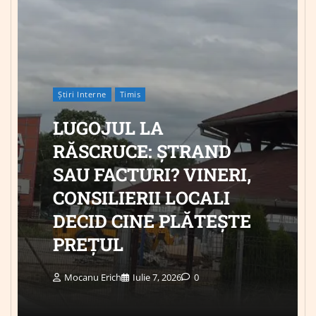
Știri Interne
Timis
LUGOJUL LA
RĂSCRUCE: ȘTRAND
SAU FACTURI? VINERI,
CONSILIERII LOCALI
DECID CINE PLĂTEȘTE
PREȚUL
Mocanu Erich
Iulie 7, 2026
0