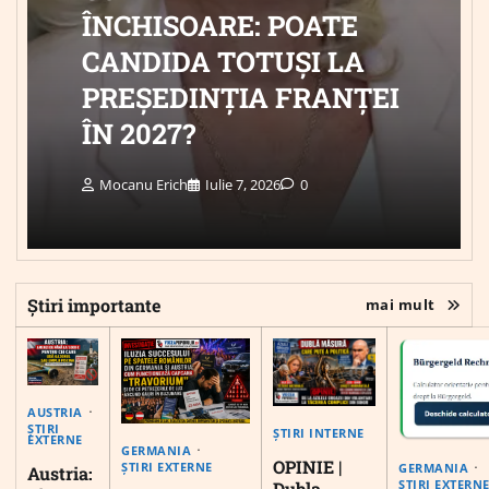
ÎNCHISOARE: POATE
CANDIDA TOTUȘI LA
PREȘEDINȚIA FRANȚEI
ÎN 2027?
Mocanu Erich
Iulie 7, 2026
0
Știri importante
mai mult
AUSTRIA
ȘTIRI
ȘTIRI INTERNE
EXTERNE
GERMANIA
OPINIE |
ȘTIRI EXTERNE
GERMANIA
Austria:
ȘTIRI EXTERN
Dubla