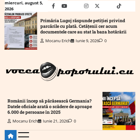
Skip
miercuri, august 5,
facebook
youtube
Mail
instagram
twitter
truth
tiktok
wha
2026
to
content
Primăria Lugoj răspunde petiției privind
parcările cu plată. Cetățenii cer acum
documentele care au stat la baza hotărârii
Mocanu Erich
Iunie 9, 2026
0
Românii încep să părăsească Germania?
Datele oficiale arată o scădere de aproape
6.000 de persoane în 2025
Mocanu Erich
Iunie 21, 2026
0