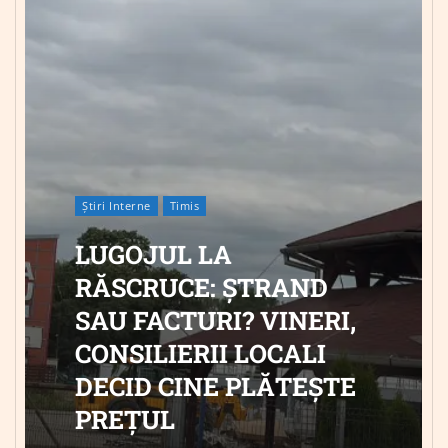
Știri Interne
Timis
LUGOJUL LA
RĂSCRUCE: ȘTRAND
SAU FACTURI? VINERI,
CONSILIERII LOCALI
DECID CINE PLĂTEȘTE
PREȚUL