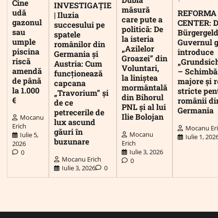
Cine
INVESTIGAȚIE
măsură
udă
REFORMA
| Iluzia
care pute a
gazonul
CENTER: D
succesului pe
politică: De
sau
Bürgergeld
spatele
la isteria
umple
Guvernul 
românilor din
„Azilelor
piscina
introduce
Germania și
Groazei” din
riscă
„Grundsic
Austria: Cum
Voluntari,
amendă
– Schimbă
funcționează
la liniștea
de până
majore și r
capcana
mormântală
la 1.000
stricte pen
„Travorium” și
din Bihorul
€
românii di
de ce
PNL și al lui
Germania
petrecerile de
Ilie Bolojan
Mocanu
lux ascund
Erich
Mocanu Er
găuri în
Mocanu
Iulie 5,
Iulie 1, 202
buzunare
Erich
2026
Iulie 3, 2026
0
Mocanu Erich
0
Iulie 3, 2026
0