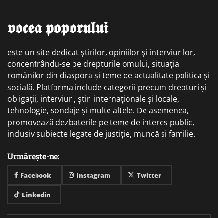
𝖛𝖔𝖈𝖊𝖆 𝖕𝖔𝖕𝖔𝖗𝖚𝖑𝖚𝖎
este un site dedicat știrilor, opiniilor și interviurilor,
concentrându-se pe drepturile omului, situația
românilor din diaspora și teme de actualitate politică și
socială. Platforma include categorii precum drepturi și
obligații, interviuri, știri internaționale și locale,
tehnologie, sondaje și multe altele. De asemenea,
promovează dezbaterile pe teme de interes public,
inclusiv subiecte legate de justiție, muncă și familie.
Urmărește-ne:
Facebook
Instagram
Twitter
Linkedin