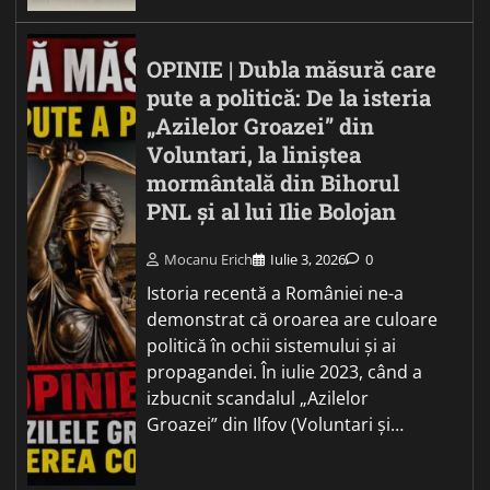
OPINIE | Dubla măsură care
pute a politică: De la isteria
„Azilelor Groazei” din
Voluntari, la liniștea
mormântală din Bihorul
PNL și al lui Ilie Bolojan
Mocanu Erich
Iulie 3, 2026
0
Istoria recentă a României ne-a
demonstrat că oroarea are culoare
politică în ochii sistemului și ai
propagandei. În iulie 2023, când a
izbucnit scandalul „Azilelor
Groazei” din Ilfov (Voluntari și…