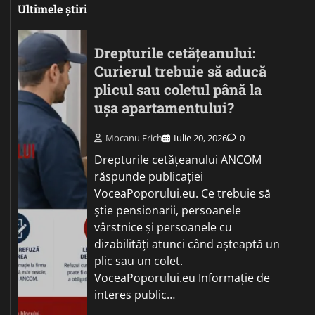
Ultimele știri
Drepturile cetățeanului:
Curierul trebuie să aducă
plicul sau coletul până la
ușa apartamentului?
Mocanu Erich
Iulie 20, 2026
0
Drepturile cetățeanului ANCOM
răspunde publicației
VoceaPoporului.eu. Ce trebuie să
știe pensionarii, persoanele
vârstnice și persoanele cu
dizabilități atunci când așteaptă un
plic sau un colet.
VoceaPoporului.eu Informație de
interes public…