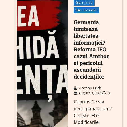
Germania
Știri externe
Germania
limitează
libertatea
informației?
Reforma IFG,
cazul Amthor
și pericolul
ascunderii
decidenților
Mocanu Erich
August 3, 2026
0
Cuprins Ce s-a
decis până acum?
Ce este IFG?
Modificările