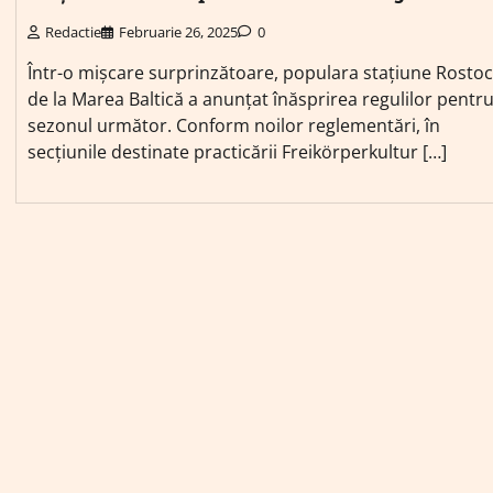
Redactie
Februarie 26, 2025
0
Într-o mișcare surprinzătoare, populara stațiune Rosto
de la Marea Baltică a anunțat înăsprirea regulilor pentr
sezonul următor. Conform noilor reglementări, în
secțiunile destinate practicării Freikörperkultur […]