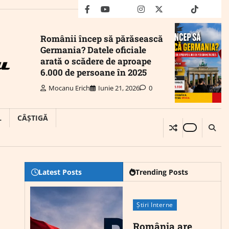
facebook
youtube
Mail
instagram
twitter
truth
tiktok
wha
Românii încep să părăsească
Germania? Datele oficiale
arată o scădere de aproape
6.000 de persoane în 2025
Mocanu Erich
Iunie 21, 2026
0
L
CÂȘTIGĂ
Latest Posts
Trending Posts
Știri Interne
România are