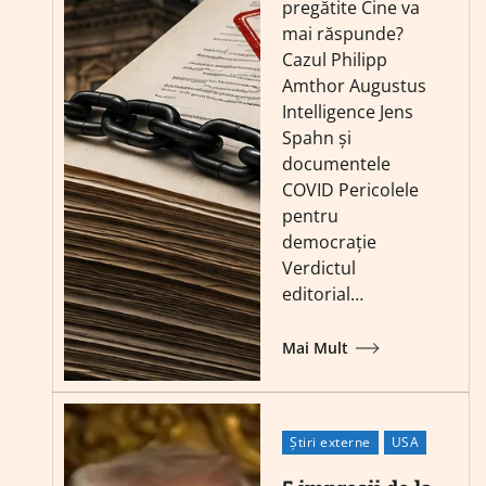
pregătite Cine va
mai răspunde?
Cazul Philipp
Amthor Augustus
Intelligence Jens
Spahn și
documentele
COVID Pericolele
pentru
democrație
Verdictul
editorial…
Mai Mult
Știri externe
USA