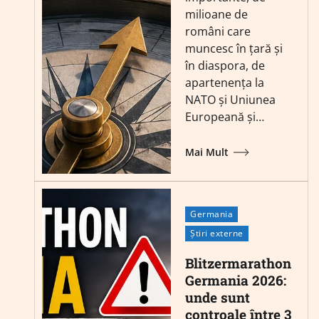
milioane de
români care
muncesc în țară și
în diaspora, de
apartenența la
NATO și Uniunea
Europeană și…
Mai Mult
Germania
Știri externe
Blitzermarathon
Germania 2026:
unde sunt
controale între 3