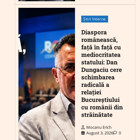
Știri Interne
Diaspora
românească,
față în față cu
mediocritatea
statului: Dan
Dungaciu cere
schimbarea
radicală a
relației
Bucureștiului
cu românii din
străinătate
Mocanu Erich
August 3, 2026
0