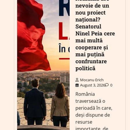
nevoie de un
nou proiect
național?
Senatorul
Ninel Peia cere
mai multă
cooperare și
mai puțină
confruntare
politică
Mocanu Erich
August 3, 2026
0
România
traversează o
perioadă în care,
deși dispune de
resurse
importante, de