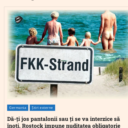
Germania
Știri externe
Dă-ți jos pantalonii sau ți se va interzice să
înoți. Rostock impune nuditatea obligatorie