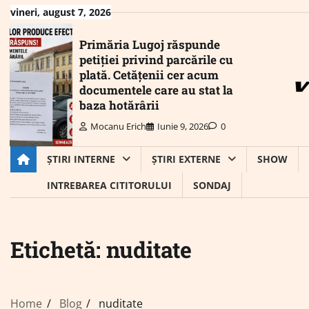
Skip
vineri, august 7, 2026
to
content
Primăria Lugoj răspunde
petiției privind parcările cu
plată. Cetățenii cer acum
documentele care au stat la
baza hotărârii
Mocanu Erich
Iunie 9, 2026
0
ȘTIRI INTERNE
ȘTIRI EXTERNE
SHOW
INTREBAREA CITITORULUI
SONDAJ
Etichetă:
nuditate
Home
Blog
nuditate