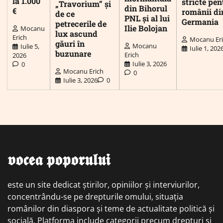
la 1.000
stricte pen
„Travorium” și
din Bihorul
€
românii di
de ce
PNL și al lui
Germania
petrecerile de
Ilie Bolojan
Mocanu
lux ascund
Erich
Mocanu Er
găuri în
Mocanu
Iulie 5,
Iulie 1, 202
buzunare
Erich
2026
Iulie 3, 2026
0
Mocanu Erich
0
Iulie 3, 2026
0
𝖛𝖔𝖈𝖊𝖆 𝖕𝖔𝖕𝖔𝖗𝖚𝖑𝖚𝖎
este un site dedicat știrilor, opiniilor și interviurilor,
concentrându-se pe drepturile omului, situația
românilor din diaspora și teme de actualitate politică și
socială. Platforma include categorii precum drepturi și