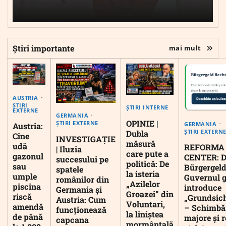
Știri importante
mai mult
AUSTRIA
ȘTIRI
ȘTIRI INTERNE
EXTERNE
GERMANIA
OPINIE |
ȘTIRI EXTERNE
GERMANIA
Austria:
ȘTIRI EXTERN
Dubla
Cine
INVESTIGAȚIE
măsură
udă
REFORMA
| Iluzia
care pute a
gazonul
CENTER: D
succesului pe
politică: De
sau
Bürgergeld
spatele
la isteria
umple
Guvernul 
românilor din
„Azilelor
piscina
introduce
Germania și
Groazei” din
riscă
„Grundsic
Austria: Cum
Voluntari,
amendă
– Schimbă
funcționează
la liniștea
de până
majore și r
capcana
mormântală