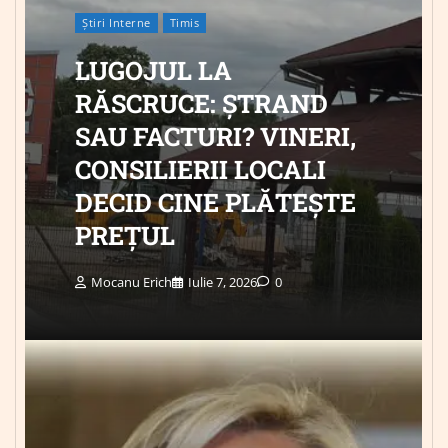
Știri Interne
Timis
LUGOJUL LA
RĂSCRUCE: ȘTRAND
SAU FACTURI? VINERI,
CONSILIERII LOCALI
DECID CINE PLĂTEȘTE
PREȚUL
Mocanu Erich
Iulie 7, 2026
0