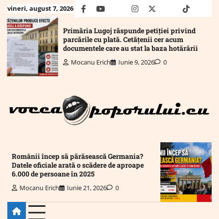
Skip
vineri, august 7, 2026
facebook
youtube
Mail
instagram
twitter
truth
tiktok
wha
to
content
Primăria Lugoj răspunde petiției privind
parcările cu plată. Cetățenii cer acum
documentele care au stat la baza hotărârii
Mocanu Erich
Iunie 9, 2026
0
Românii încep să părăsească Germania?
Datele oficiale arată o scădere de aproape
6.000 de persoane în 2025
Mocanu Erich
Iunie 21, 2026
0