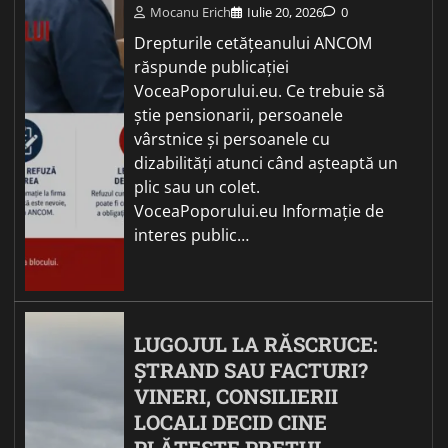
Mocanu Erich
Iulie 20, 2026
0
Drepturile cetățeanului ANCOM
răspunde publicației
VoceaPoporului.eu. Ce trebuie să
știe pensionarii, persoanele
vârstnice și persoanele cu
dizabilități atunci când așteaptă un
plic sau un colet.
VoceaPoporului.eu Informație de
interes public…
LUGOJUL LA RĂSCRUCE:
ȘTRAND SAU FACTURI?
VINERI, CONSILIERII
LOCALI DECID CINE