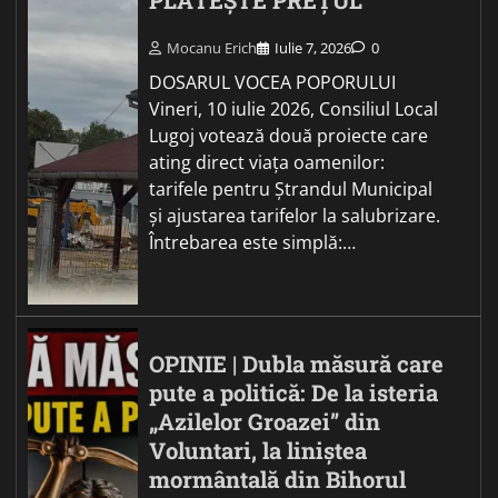
PLĂTEȘTE PREȚUL
Mocanu Erich
Iulie 7, 2026
0
DOSARUL VOCEA POPORULUI
Vineri, 10 iulie 2026, Consiliul Local
Lugoj votează două proiecte care
ating direct viața oamenilor:
tarifele pentru Ștrandul Municipal
și ajustarea tarifelor la salubrizare.
Întrebarea este simplă:…
OPINIE | Dubla măsură care
pute a politică: De la isteria
„Azilelor Groazei” din
Voluntari, la liniștea
mormântală din Bihorul