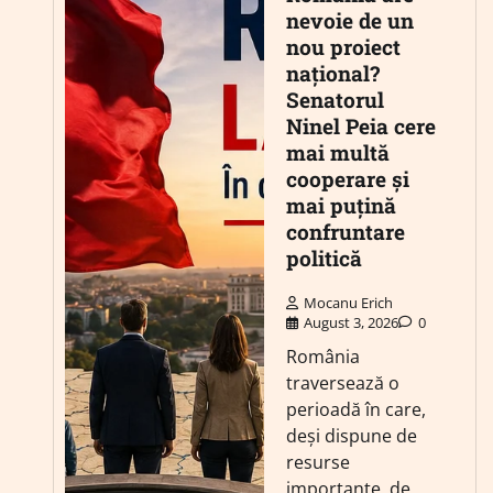
nevoie de un
nou proiect
național?
Senatorul
Ninel Peia cere
mai multă
cooperare și
mai puțină
confruntare
politică
Mocanu Erich
August 3, 2026
0
România
traversează o
perioadă în care,
deși dispune de
resurse
importante, de