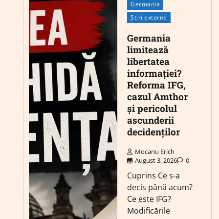
Germania
Știri externe
Germania
limitează
libertatea
informației?
Reforma IFG,
cazul Amthor
și pericolul
ascunderii
decidenților
Mocanu Erich
August 3, 2026
0
Cuprins Ce s-a
decis până acum?
Ce este IFG?
Modificările