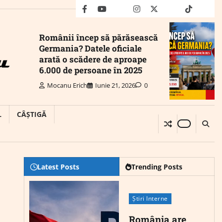
facebook
youtube
Mail
instagram
twitter
truth
tiktok
wha
Românii încep să părăsească
Germania? Datele oficiale
arată o scădere de aproape
6.000 de persoane în 2025
Mocanu Erich
Iunie 21, 2026
0
L
CÂȘTIGĂ
Latest Posts
Trending Posts
Știri Interne
România are