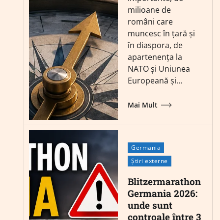
milioane de
români care
muncesc în țară și
în diaspora, de
apartenența la
NATO și Uniunea
Europeană și…
Mai Mult
Germania
Știri externe
Blitzermarathon
Germania 2026:
unde sunt
controale între 3