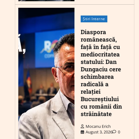
Știri Interne
Diaspora
românească,
față în față cu
mediocritatea
statului: Dan
Dungaciu cere
schimbarea
radicală a
relației
Bucureștiului
cu românii din
străinătate
Mocanu Erich
August 3, 2026
0