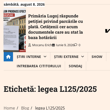
Skip
sâmbătă, august 8, 2026
to
content
Primăria Lugoj răspunde
petiției privind parcările cu
plată. Cetățenii cer acum
documentele care au stat la
baza hotărârii
Mocanu Erich
Iunie 9, 2026
0
ȘTIRI INTERNE
ȘTIRI EXTERNE
SHOW
INTREBAREA CITITORULUI
SONDAJ
Etichetă:
legea L125/2025
Home
Blog
legea L125/2025