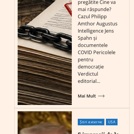
pregătite Cine va
mai răspunde?
Cazul Philipp
Amthor Augustus
Intelligence Jens
Spahn și
documentele
COVID Pericolele
pentru
democrație
Verdictul
editorial…
Mai Mult
Știri externe
USA