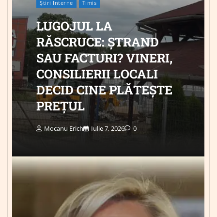
Știri Interne
Timis
LUGOJUL LA
RĂSCRUCE: ȘTRAND
SAU FACTURI? VINERI,
CONSILIERII LOCALI
DECID CINE PLĂTEȘTE
PREȚUL
Mocanu Erich
Iulie 7, 2026
0