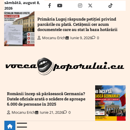
Skip
sâmbătă, august 8,
facebook
youtube
Mail
instagram
twitter
truth
tiktok
wha
2026
to
content
Primăria Lugoj răspunde petiției privind
parcările cu plată. Cetățenii cer acum
documentele care au stat la baza hotărârii
Mocanu Erich
Iunie 9, 2026
0
Românii încep să părăsească Germania?
Datele oficiale arată o scădere de aproape
6.000 de persoane în 2025
Mocanu Erich
Iunie 21, 2026
0