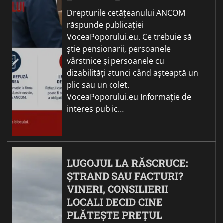
Drepturile cetățeanului ANCOM
răspunde publicației
VoceaPoporului.eu. Ce trebuie să
știe pensionarii, persoanele
vârstnice și persoanele cu
dizabilități atunci când așteaptă un
plic sau un colet.
VoceaPoporului.eu Informație de
interes public…
LUGOJUL LA RĂSCRUCE:
ȘTRAND SAU FACTURI?
VINERI, CONSILIERII
LOCALI DECID CINE
PLĂTEȘTE PREȚUL