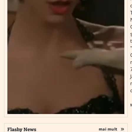
ș
Flashy News
mai mult