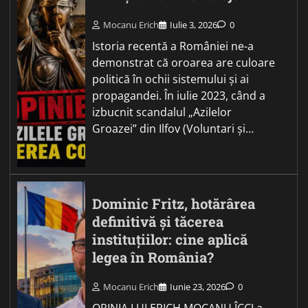
Mocanu Erich
Iulie 3, 2026
0
Istoria recentă a României ne-a
demonstrat că oroarea are culoare
politică în ochii sistemului și ai
propagandei. În iulie 2023, când a
izbucnit scandalul „Azilelor
Groazei” din Ilfov (Voluntari și…
Dominic Fritz, hotărârea
definitivă și tăcerea
instituțiilor: cine aplică
legea în România?
Mocanu Erich
Iunie 23, 2026
0
OPINIA LUI ERICH MOCANU ÎCCJ a