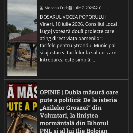
Mocanu Erich
Iulie 7, 2026
0
DOSARUL VOCEA POPORULUI
Vineri, 10 iulie 2026, Consiliul Local
Lugoj votează două proiecte care
ating direct viața oamenilor:
tarifele pentru Ștrandul Municipal
și ajustarea tarifelor la salubrizare.
Întrebarea este simplă:…
OPINIE | Dubla măsură care
pute a politică: De la isteria
„Azilelor Groazei” din
Voluntari, la liniștea
mormântală din Bihorul
PNL și al lui Ilie Bolojan