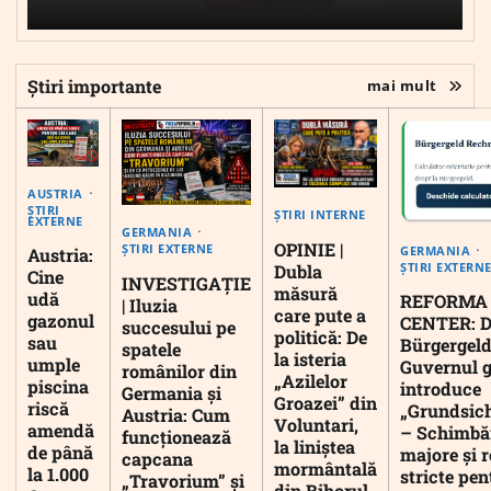
Știri importante
mai mult
AUSTRIA
ȘTIRI
ȘTIRI INTERNE
EXTERNE
GERMANIA
OPINIE |
ȘTIRI EXTERNE
GERMANIA
Austria:
ȘTIRI EXTERN
Dubla
Cine
INVESTIGAȚIE
măsură
udă
REFORMA
| Iluzia
care pute a
gazonul
CENTER: D
succesului pe
politică: De
sau
Bürgergeld
spatele
la isteria
umple
Guvernul 
românilor din
„Azilelor
piscina
introduce
Germania și
Groazei” din
riscă
„Grundsic
Austria: Cum
Voluntari,
amendă
– Schimbă
funcționează
la liniștea
de până
majore și r
capcana
mormântală
la 1.000
stricte pen
„Travorium” și
din Bihorul