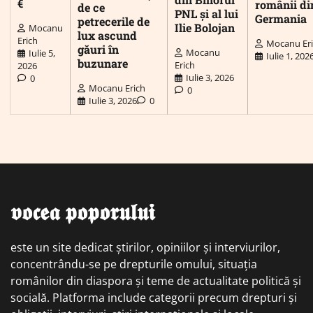
€
românii di
de ce
PNL și al lui
Germania
petrecerile de
Ilie Bolojan
Mocanu
lux ascund
Erich
Mocanu Er
găuri în
Mocanu
Iulie 5,
Iulie 1, 202
buzunare
Erich
2026
Iulie 3, 2026
0
Mocanu Erich
0
Iulie 3, 2026
0
𝖛𝖔𝖈𝖊𝖆 𝖕𝖔𝖕𝖔𝖗𝖚𝖑𝖚𝖎
este un site dedicat știrilor, opiniilor și interviurilor,
concentrându-se pe drepturile omului, situația
românilor din diaspora și teme de actualitate politică și
socială. Platforma include categorii precum drepturi și