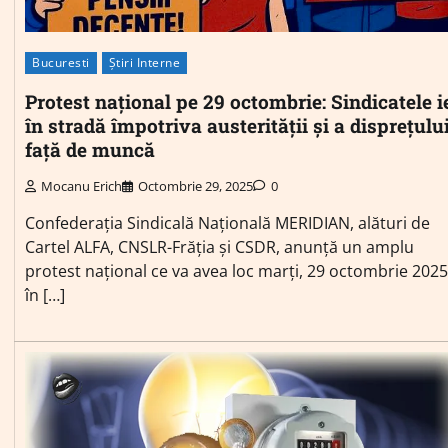
Bucuresti
Știri Interne
Protest național pe 29 octombrie: Sindicatele i
în stradă împotriva austerității și a disprețulu
față de muncă
Mocanu Erich
Octombrie 29, 2025
0
Confederația Sindicală Națională MERIDIAN, alături de
Cartel ALFA, CNSLR-Frăția și CSDR, anunță un amplu
protest național ce va avea loc marți, 29 octombrie 2025
în […]