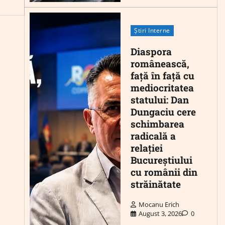
Știri Interne
Diaspora
românească,
față în față cu
mediocritatea
statului: Dan
Dungaciu cere
schimbarea
radicală a
relației
Bucureștiului
cu românii din
străinătate
Mocanu Erich
August 3, 2026
0