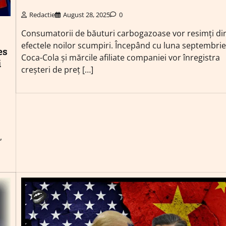
Redactie
August 28, 2025
0
Consumatorii de băuturi carbogazoase vor resimți din
efectele noilor scumpiri. Începând cu luna septembrie
es
Coca-Cola și mărcile afiliate companiei vor înregistra
i
creșteri de preț […]
,