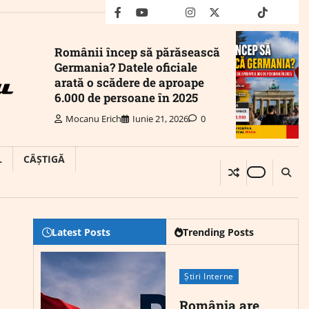
facebook
youtube
Mail
instagram
twitter
truth
tiktok
wha
Românii încep să părăsească
Germania? Datele oficiale
arată o scădere de aproape
6.000 de persoane în 2025
Mocanu Erich
Iunie 21, 2026
0
L
CÂȘTIGĂ
Latest Posts
Trending Posts
Știri Interne
România are