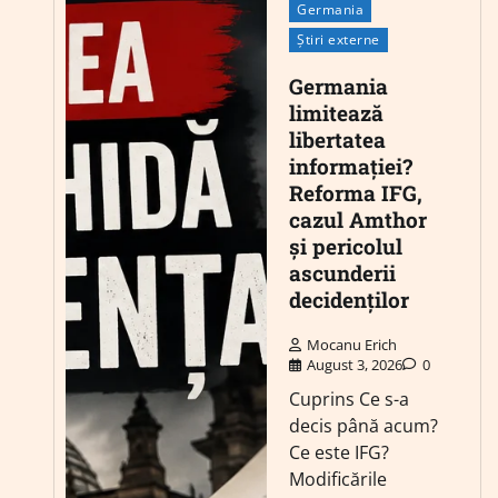
Germania
Știri externe
Germania
limitează
libertatea
informației?
Reforma IFG,
cazul Amthor
și pericolul
ascunderii
decidenților
Mocanu Erich
August 3, 2026
0
Cuprins Ce s-a
decis până acum?
Ce este IFG?
Modificările