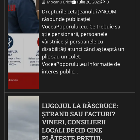
Mocanu Erich
Iulie 20, 2026
0
Drepturile cetățeanului ANCOM
răspunde publicației
VoceaPoporului.eu. Ce trebuie să
știe pensionarii, persoanele
vârstnice și persoanele cu
dizabilități atunci când așteaptă un
plic sau un colet.
VoceaPoporului.eu Informație de
interes public…
LUGOJUL LA RĂSCRUCE:
ȘTRAND SAU FACTURI?
VINERI, CONSILIERII
LOCALI DECID CINE
PLĂTEȘTE PREȚUL