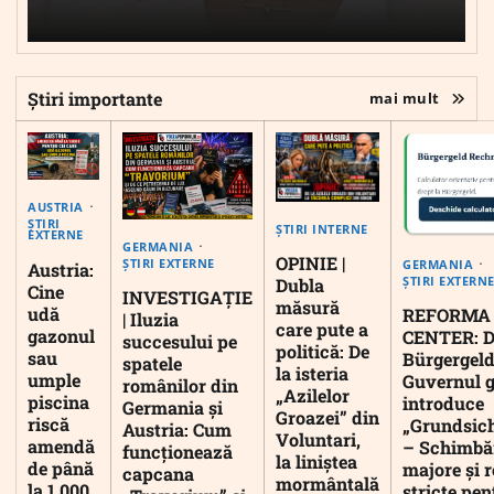
Știri importante
mai mult
AUSTRIA
ȘTIRI
ȘTIRI INTERNE
EXTERNE
GERMANIA
OPINIE |
ȘTIRI EXTERNE
GERMANIA
Austria:
ȘTIRI EXTERN
Dubla
Cine
INVESTIGAȚIE
măsură
udă
REFORMA
| Iluzia
care pute a
gazonul
CENTER: D
succesului pe
politică: De
sau
Bürgergeld
spatele
la isteria
umple
Guvernul 
românilor din
„Azilelor
piscina
introduce
Germania și
Groazei” din
riscă
„Grundsic
Austria: Cum
Voluntari,
amendă
– Schimbă
funcționează
la liniștea
de până
majore și r
capcana
mormântală
la 1.000
stricte pen