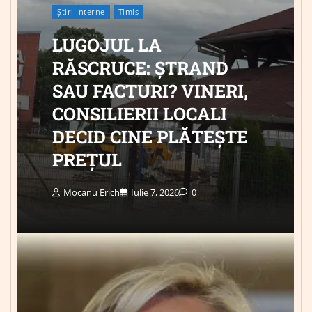
Știri Interne
Timis
LUGOJUL LA
RĂSCRUCE: ȘTRAND
SAU FACTURI? VINERI,
CONSILIERII LOCALI
DECID CINE PLĂTEȘTE
PREȚUL
Mocanu Erich
Iulie 7, 2026
0