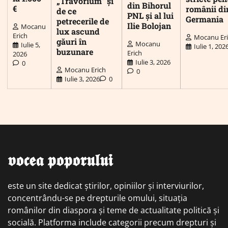
„Travorium” și
din Bihorul
€
românii di
de ce
PNL și al lui
Germania
petrecerile de
Ilie Bolojan
Mocanu
lux ascund
Erich
Mocanu Er
găuri în
Mocanu
Iulie 5,
Iulie 1, 202
buzunare
Erich
2026
Iulie 3, 2026
0
Mocanu Erich
0
Iulie 3, 2026
0
𝖛𝖔𝖈𝖊𝖆 𝖕𝖔𝖕𝖔𝖗𝖚𝖑𝖚𝖎
este un site dedicat știrilor, opiniilor și interviurilor,
concentrându-se pe drepturile omului, situația
românilor din diaspora și teme de actualitate politică și
socială. Platforma include categorii precum drepturi și