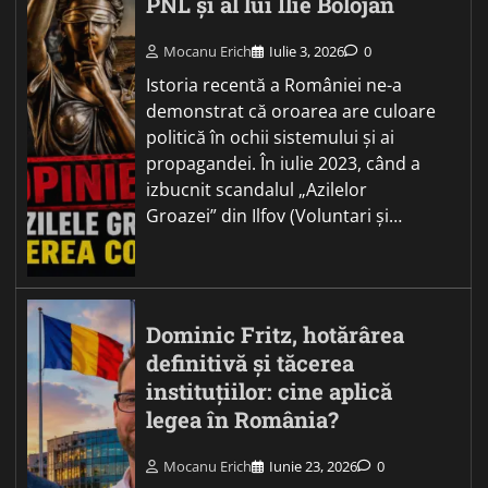
PNL și al lui Ilie Bolojan
Mocanu Erich
Iulie 3, 2026
0
Istoria recentă a României ne-a
demonstrat că oroarea are culoare
politică în ochii sistemului și ai
propagandei. În iulie 2023, când a
izbucnit scandalul „Azilelor
Groazei” din Ilfov (Voluntari și…
Dominic Fritz, hotărârea
definitivă și tăcerea
instituțiilor: cine aplică
legea în România?
Mocanu Erich
Iunie 23, 2026
0