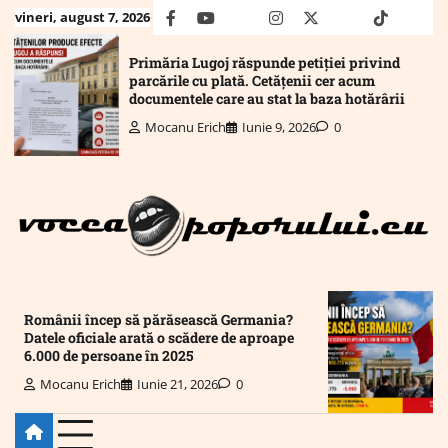
Skip
vineri, august 7, 2026
facebook
youtube
Mail
instagram
twitter
truth
tiktok
wha
to
content
Primăria Lugoj răspunde petiției privind
parcările cu plată. Cetățenii cer acum
documentele care au stat la baza hotărârii
Mocanu Erich
Iunie 9, 2026
0
Românii încep să părăsească Germania?
Datele oficiale arată o scădere de aproape
6.000 de persoane în 2025
Mocanu Erich
Iunie 21, 2026
0