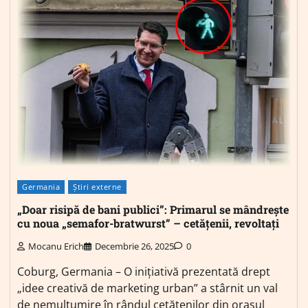
Germania
Știri externe
„Doar risipă de bani publici”: Primarul se mândrește
cu noua „semafor-bratwurst” – cetățenii, revoltați
Mocanu Erich
Decembrie 26, 2025
0
Coburg, Germania – O inițiativă prezentată drept
„idee creativă de marketing urban” a stârnit un val
de nemulțumire în rândul cetățenilor din orașul