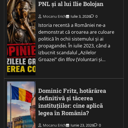
PNL și al lui Ilie Bolojan
Mocanu Erich
Iulie 3, 2026
0
Istoria recentă a României ne-a
demonstrat că oroarea are culoare
politică în ochii sistemului și ai
propagandei. În iulie 2023, când a
izbucnit scandalul „Azilelor
Groazei” din Ilfov (Voluntari și…
Dominic Fritz, hotărârea
definitivă și tăcerea
instituțiilor: cine aplică
legea în România?
Mocanu Erich
Iunie 23, 2026
0