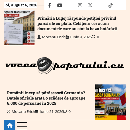
Skip
joi, august 6, 2026
facebook
youtube
Mail
instagram
twitter
truth
tiktok
wha
to
content
Primăria Lugoj răspunde petiției privind
parcările cu plată. Cetățenii cer acum
documentele care au stat la baza hotărârii
Mocanu Erich
Iunie 9, 2026
0
Românii încep să părăsească Germania?
Datele oficiale arată o scădere de aproape
6.000 de persoane în 2025
Mocanu Erich
Iunie 21, 2026
0