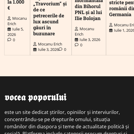
mormântală
la 1.000
stricte pen
„Travorium” și
din Bihorul
€
românii di
de ce
PNL și al lui
Germania
petrecerile de
Ilie Bolojan
Mocanu
lux ascund
Erich
Mocanu Er
găuri în
Mocanu
Iulie 5,
Iulie 1, 202
buzunare
Erich
2026
Iulie 3, 2026
0
Mocanu Erich
0
Iulie 3, 2026
0
𝖛𝖔𝖈𝖊𝖆 𝖕𝖔𝖕𝖔𝖗𝖚𝖑𝖚𝖎
este un site dedicat știrilor, opiniilor și interviurilor,
concentrându-se pe drepturile omului, situația
românilor din diaspora și teme de actualitate politică și
socială. Platforma include categorii precum drepturi și