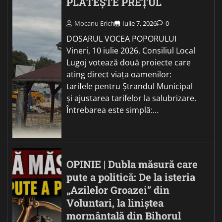
PLĂTEȘTE PREȚUL
Mocanu Erich
Iulie 7, 2026
0
DOSARUL VOCEA POPORULUI
Vineri, 10 iulie 2026, Consiliul Local
Lugoj votează două proiecte care
ating direct viața oamenilor:
tarifele pentru Ștrandul Municipal
și ajustarea tarifelor la salubrizare.
Întrebarea este simplă:…
OPINIE | Dubla măsură care
pute a politică: De la isteria
„Azilelor Groazei” din
Voluntari, la liniștea
mormântală din Bihorul