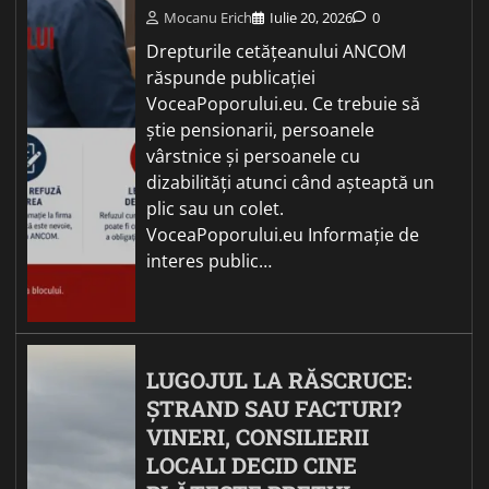
Mocanu Erich
Iulie 20, 2026
0
Drepturile cetățeanului ANCOM
răspunde publicației
VoceaPoporului.eu. Ce trebuie să
știe pensionarii, persoanele
vârstnice și persoanele cu
dizabilități atunci când așteaptă un
plic sau un colet.
VoceaPoporului.eu Informație de
interes public…
LUGOJUL LA RĂSCRUCE:
ȘTRAND SAU FACTURI?
VINERI, CONSILIERII
LOCALI DECID CINE