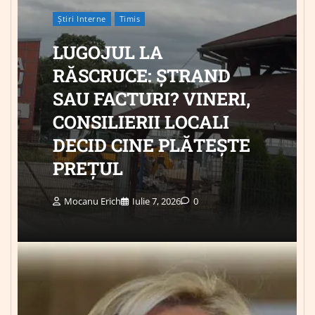
Știri Interne
Timis
LUGOJUL LA
RĂSCRUCE: ȘTRAND
SAU FACTURI? VINERI,
CONSILIERII LOCALI
DECID CINE PLĂTEȘTE
PREȚUL
Mocanu Erich
Iulie 7, 2026
0