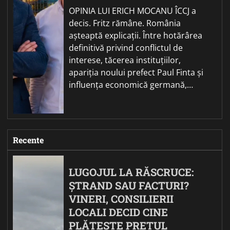
OPINIA LUI ERICH MOCANU ÎCCJ a
decis. Fritz rămâne. România
așteaptă explicații. Între hotărârea
definitivă privind conflictul de
interese, tăcerea instituțiilor,
apariția noului prefect Paul Finta și
influența economică germană,…
Recente
LUGOJUL LA RĂSCRUCE:
ȘTRAND SAU FACTURI?
VINERI, CONSILIERII
LOCALI DECID CINE
PLĂTEȘTE PREȚUL