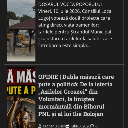
DOSARUL VOCEA POPORULUI
Vineri, 10 iulie 2026, Consiliul Local
Lugoj votează două proiecte care
ating direct viața oamenilor:
tarifele pentru Ștrandul Municipal
și ajustarea tarifelor la salubrizare.
Întrebarea este simplă:…
OPINIE | Dubla măsură care
pute a politică: De la isteria
„Azilelor Groazei” din
Voluntari, la liniștea
mormântală din Bihorul
PNL și al lui Ilie Bolojan
Mocanu Erich
Iulie 3, 2026
0