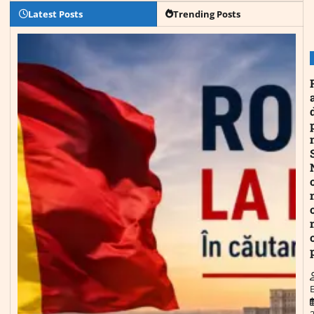
Latest Posts
Trending Posts
E