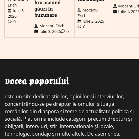
lux ascund
Erich
Mocanu Er
găuri în
Mocanu
Iulie 5,
Iulie 1, 202
buzunare
Erich
2026
Iulie 3, 2026
0
Mocanu Erich
0
Iulie 3, 2026
0
𝖛𝖔𝖈𝖊𝖆 𝖕𝖔𝖕𝖔𝖗𝖚𝖑𝖚𝖎
este un site dedicat știrilor, opiniilor și interviurilor,
concentrându-se pe drepturile omului, situația
românilor din diaspora și teme de actualitate politică și
socială. Platforma include categorii precum drepturi și
obligații, interviuri, știri internaționale și locale,
tehnologie, sondaje și multe altele. De asemenea,