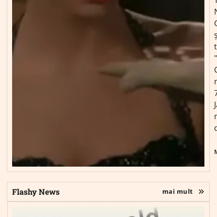
ș
Flashy News
mai mult