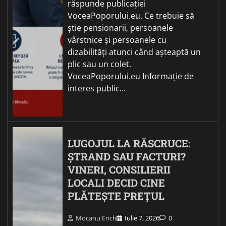
răspunde publicației
VoceaPoporului.eu. Ce trebuie să
știe pensionarii, persoanele
vârstnice și persoanele cu
dizabilități atunci când așteaptă un
plic sau un colet.
VoceaPoporului.eu Informație de
interes public…
LUGOJUL LA RĂSCRUCE:
ȘTRAND SAU FACTURI?
VINERI, CONSILIERII
LOCALI DECID CINE
PLĂTEȘTE PREȚUL
Mocanu Erich
Iulie 7, 2026
0