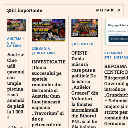
Știri importante
mai mult
AUSTRIA
ȘTIRI
ȘTIRI INTERNE
EXTERNE
GERMANIA
OPINIE |
ȘTIRI EXTERNE
GERMANIA
Austria:
ȘTIRI EXTERN
Dubla
Cine
INVESTIGAȚIE
măsură
udă
REFORMA
| Iluzia
care pute a
gazonul
CENTER: D
succesului pe
politică: De
sau
Bürgergeld
spatele
la isteria
umple
Guvernul 
românilor din
„Azilelor
piscina
introduce
Germania și
Groazei” din
riscă
„Grundsic
Austria: Cum
Voluntari,
amendă
– Schimbă
funcționează
la liniștea
de până
majore și r
capcana
mormântală
la 1.000
stricte pen
„Travorium” și
din Bihorul
€
românii di
de ce
PNL și al lui
Germania
petrecerile de
Ilie Bolojan
Mocanu