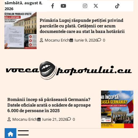
Skip
sâmbătă, august 8,
facebook
youtube
Mail
instagram
twitter
truth
tiktok
wha
2026
to
content
Primăria Lugoj răspunde petiției privind
parcările cu plată. Cetățenii cer acum
documentele care au stat la baza hotărârii
Mocanu Erich
Iunie 9, 2026
0
Românii încep să părăsească Germania?
Datele oficiale arată o scădere de aproape
6.000 de persoane în 2025
Mocanu Erich
Iunie 21, 2026
0