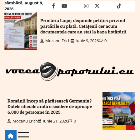
Skip
sâmbătă, august 8,
facebook
youtube
Mail
instagram
twitter
truth
tiktok
wha
2026
to
content
Primăria Lugoj răspunde petiției privind
parcările cu plată. Cetățenii cer acum
documentele care au stat la baza hotărârii
Mocanu Erich
Iunie 9, 2026
0
Românii încep să părăsească Germania?
Datele oficiale arată o scădere de aproape
6.000 de persoane în 2025
Mocanu Erich
Iunie 21, 2026
0