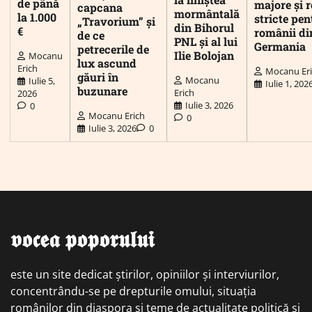
de până
majore și r
capcana
mormântală
la 1.000
stricte pen
„Travorium” și
din Bihorul
€
românii di
de ce
PNL și al lui
Germania
petrecerile de
Ilie Bolojan
Mocanu
lux ascund
Erich
Mocanu Er
găuri în
Mocanu
Iulie 5,
Iulie 1, 202
buzunare
Erich
2026
Iulie 3, 2026
0
Mocanu Erich
0
Iulie 3, 2026
0
𝖛𝖔𝖈𝖊𝖆 𝖕𝖔𝖕𝖔𝖗𝖚𝖑𝖚𝖎
este un site dedicat știrilor, opiniilor și interviurilor,
concentrându-se pe drepturile omului, situația
românilor din diaspora și teme de actualitate politică și