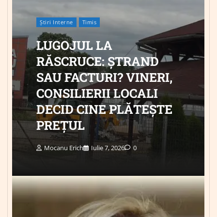
Știri Interne
Timis
LUGOJUL LA
RĂSCRUCE: ȘTRAND
SAU FACTURI? VINERI,
CONSILIERII LOCALI
DECID CINE PLĂTEȘTE
PREȚUL
Mocanu Erich
Iulie 7, 2026
0