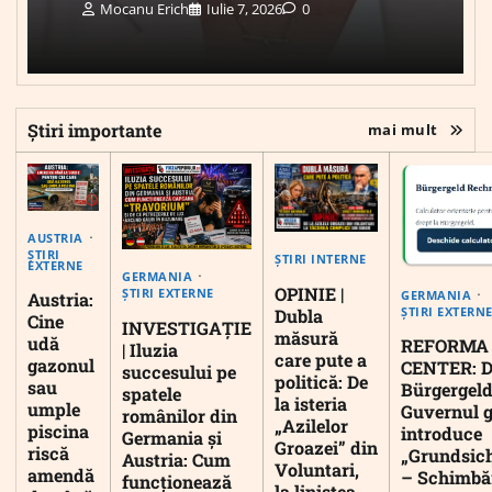
Mocanu Erich
Iulie 7, 2026
0
Știri importante
mai mult
AUSTRIA
ȘTIRI
ȘTIRI INTERNE
EXTERNE
GERMANIA
OPINIE |
ȘTIRI EXTERNE
GERMANIA
Austria:
ȘTIRI EXTERN
Dubla
Cine
INVESTIGAȚIE
măsură
udă
REFORMA
| Iluzia
care pute a
gazonul
CENTER: D
succesului pe
politică: De
sau
Bürgergeld
spatele
la isteria
umple
Guvernul 
românilor din
„Azilelor
piscina
introduce
Germania și
Groazei” din
riscă
„Grundsic
Austria: Cum
Voluntari,
amendă
– Schimbă
funcționează
la liniștea