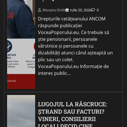
Mocanu Erich
Iulie 20, 2026
0
Drepturile cetățeanului ANCOM
răspunde publicației
VoceaPoporului.eu. Ce trebuie să
știe pensionarii, persoanele
vârstnice și persoanele cu
dizabilități atunci când așteaptă un
plic sau un colet.
VoceaPoporului.eu Informație de
interes public…
LUGOJUL LA RĂSCRUCE:
ȘTRAND SAU FACTURI?
VINERI, CONSILIERII
LOCALI DECID CINE