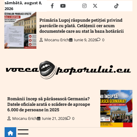
Skip
sâmbătă, august 8,
facebook
youtube
Mail
instagram
twitter
truth
tiktok
wha
2026
to
content
Primăria Lugoj răspunde petiției privind
parcările cu plată. Cetățenii cer acum
documentele care au stat la baza hotărârii
Mocanu Erich
Iunie 9, 2026
0
Românii încep să părăsească Germania?
Datele oficiale arată o scădere de aproape
6.000 de persoane în 2025
Mocanu Erich
Iunie 21, 2026
0