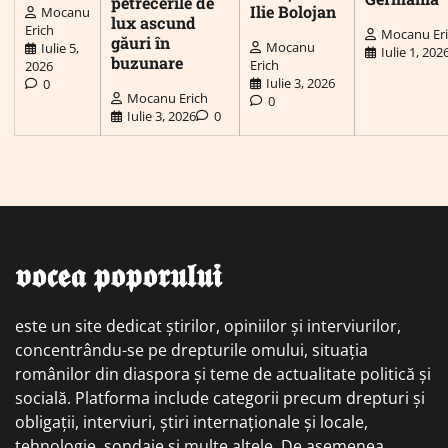
petrecerile de
Ilie Bolojan
Mocanu
lux ascund
Erich
Mocanu Er
găuri în
Mocanu
Iulie 5,
Iulie 1, 202
buzunare
Erich
2026
Iulie 3, 2026
0
Mocanu Erich
0
Iulie 3, 2026
0
𝖛𝖔𝖈𝖊𝖆 𝖕𝖔𝖕𝖔𝖗𝖚𝖑𝖚𝖎
este un site dedicat știrilor, opiniilor și interviurilor,
concentrându-se pe drepturile omului, situația
românilor din diaspora și teme de actualitate politică și
socială. Platforma include categorii precum drepturi și
obligații, interviuri, știri internaționale și locale,
tehnologie, sondaje și multe altele. De asemenea,