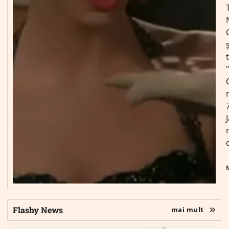
ș
Flashy News
mai mult