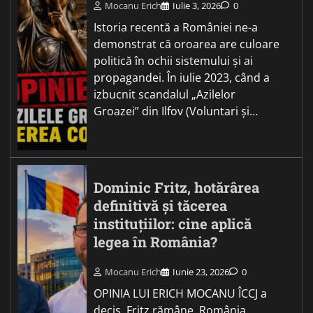
Mocanu Erich
Iulie 3, 2026
0
Istoria recentă a României ne-a
demonstrat că oroarea are culoare
politică în ochii sistemului și ai
propagandei. În iulie 2023, când a
izbucnit scandalul „Azilelor
Groazei” din Ilfov (Voluntari și…
Dominic Fritz, hotărârea
definitivă și tăcerea
instituțiilor: cine aplică
legea în România?
Mocanu Erich
Iunie 23, 2026
0
OPINIA LUI ERICH MOCANU ÎCCJ a
decis. Fritz rămâne. România