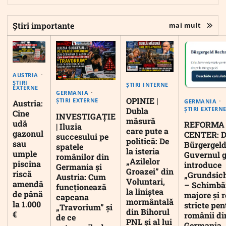
Știri importante
mai mult
AUSTRIA
ȘTIRI
ȘTIRI INTERNE
EXTERNE
GERMANIA
OPINIE |
ȘTIRI EXTERNE
GERMANIA
Austria:
ȘTIRI EXTERN
Dubla
Cine
INVESTIGAȚIE
măsură
udă
REFORMA
| Iluzia
care pute a
gazonul
CENTER: D
succesului pe
politică: De
sau
Bürgergeld
spatele
la isteria
umple
Guvernul 
românilor din
„Azilelor
piscina
introduce
Germania și
Groazei” din
riscă
„Grundsic
Austria: Cum
Voluntari,
amendă
– Schimbă
funcționează
la liniștea
de până
majore și r
capcana
mormântală
la 1.000
stricte pen
„Travorium” și
din Bihorul
€
românii di
de ce
PNL și al lui
Germania