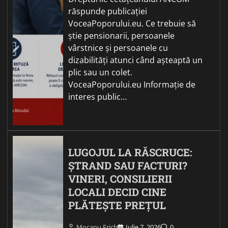
răspunde publicației
VoceaPoporului.eu. Ce trebuie să
știe pensionarii, persoanele
vârstnice și persoanele cu
dizabilități atunci când așteaptă un
plic sau un colet.
VoceaPoporului.eu Informație de
interes public…
LUGOJUL LA RĂSCRUCE:
ȘTRAND SAU FACTURI?
VINERI, CONSILIERII
LOCALI DECID CINE
PLĂTEȘTE PREȚUL
Mocanu Erich
Iulie 7, 2026
0