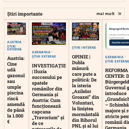
Știri importante
mai mult
AUSTRIA
ȘTIRI
ȘTIRI INTERNE
EXTERNE
GERMANIA
OPINIE |
ȘTIRI EXTERNE
GERMANIA
Austria:
ȘTIRI EXTERN
Dubla
Cine
INVESTIGAȚIE
măsură
udă
REFORMA
| Iluzia
care pute a
gazonul
CENTER: D
succesului pe
politică: De
sau
Bürgergeld
spatele
la isteria
umple
Guvernul 
românilor din
„Azilelor
piscina
introduce
Germania și
Groazei” din
riscă
„Grundsic
Austria: Cum
Voluntari,
amendă
– Schimbă
funcționează
la liniștea
de până
majore și r
capcana
mormântală
la 1.000
stricte pen
„Travorium” și
din Bihorul
€
românii di
de ce
PNL și al lui
Germania
petrecerile de