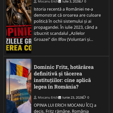
Mocanu Erich
Iulie 3, 2026
0
Istoria recentă a României ne-a
demonstrat că oroarea are culoare
politică în ochii sistemului și ai
propagandei. În iulie 2023, când a
izbucnit scandalul „Azilelor
Groazei” din Ilfov (Voluntari și…
Dominic Fritz, hotărârea
definitivă și tăcerea
instituțiilor: cine aplică
legea în România?
Mocanu Erich
Iunie 23, 2026
0
OPINIA LUI ERICH MOCANU ÎCCJ a
decis. Fritz rămâne. România