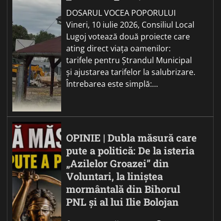
DOSARUL VOCEA POPORULUI
Vineri, 10 iulie 2026, Consiliul Local
Lugoj votează două proiecte care
ating direct viața oamenilor:
tarifele pentru Ștrandul Municipal
și ajustarea tarifelor la salubrizare.
Întrebarea este simplă:…
OPINIE | Dubla măsură care
pute a politică: De la isteria
„Azilelor Groazei” din
Voluntari, la liniștea
mormântală din Bihorul
PNL și al lui Ilie Bolojan