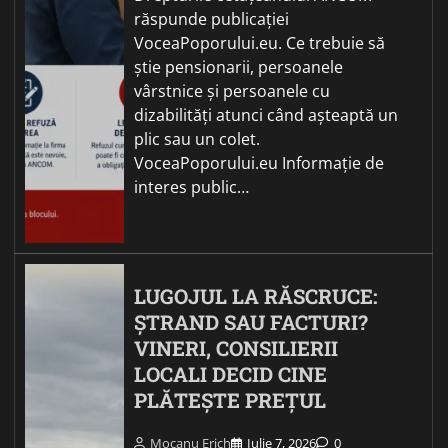
răspunde publicației
VoceaPoporului.eu. Ce trebuie să
știe pensionarii, persoanele
vârstnice și persoanele cu
dizabilități atunci când așteaptă un
plic sau un colet.
VoceaPoporului.eu Informație de
interes public…
LUGOJUL LA RĂSCRUCE:
ȘTRAND SAU FACTURI?
VINERI, CONSILIERII
LOCALI DECID CINE
PLĂTEȘTE PREȚUL
Mocanu Erich
Iulie 7, 2026
0