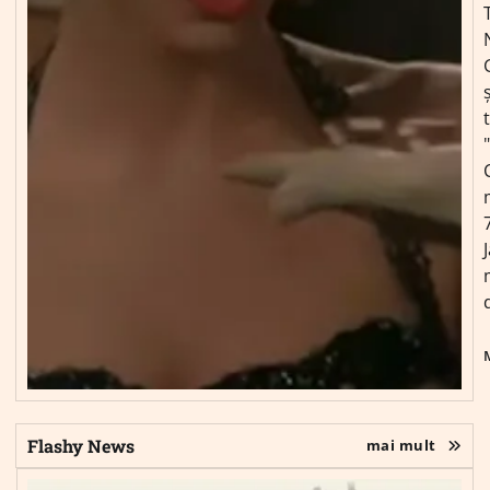
ș
Flashy News
mai mult