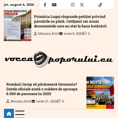
Skip
joi, august 6, 2026
facebook
youtube
Mail
instagram
twitter
truth
tiktok
wha
to
content
Primăria Lugoj răspunde petiției privind
parcările cu plată. Cetățenii cer acum
documentele care au stat la baza hotărârii
Mocanu Erich
Iunie 9, 2026
0
Românii încep să părăsească Germania?
Datele oficiale arată o scădere de aproape
6.000 de persoane în 2025
Mocanu Erich
Iunie 21, 2026
0