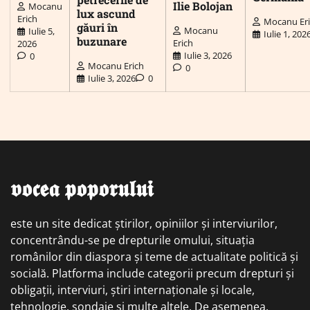
Ilie Bolojan
Mocanu
lux ascund
Erich
Mocanu Er
găuri în
Mocanu
Iulie 5,
Iulie 1, 202
buzunare
Erich
2026
Iulie 3, 2026
0
Mocanu Erich
0
Iulie 3, 2026
0
𝖛𝖔𝖈𝖊𝖆 𝖕𝖔𝖕𝖔𝖗𝖚𝖑𝖚𝖎
este un site dedicat știrilor, opiniilor și interviurilor,
concentrându-se pe drepturile omului, situația
românilor din diaspora și teme de actualitate politică și
socială. Platforma include categorii precum drepturi și
obligații, interviuri, știri internaționale și locale,
tehnologie, sondaje și multe altele. De asemenea,