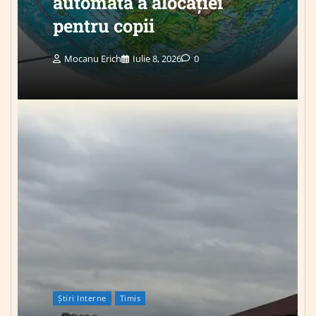
automată a alocației
pentru copii
Mocanu Erich
Iulie 8, 2026
0
Știri Interne
Timis