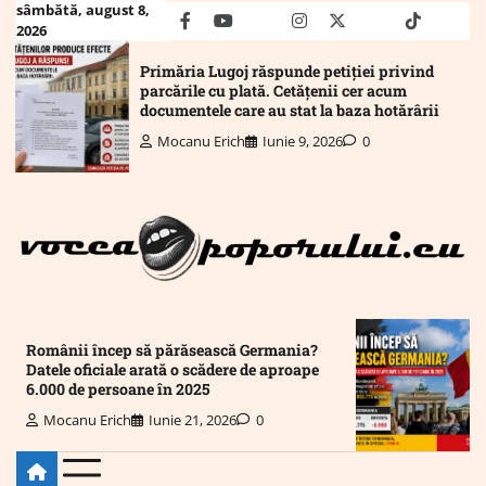
Skip
sâmbătă, august 8,
facebook
youtube
Mail
instagram
twitter
truth
tiktok
wha
2026
to
content
Primăria Lugoj răspunde petiției privind
parcările cu plată. Cetățenii cer acum
documentele care au stat la baza hotărârii
Mocanu Erich
Iunie 9, 2026
0
Românii încep să părăsească Germania?
Datele oficiale arată o scădere de aproape
6.000 de persoane în 2025
Mocanu Erich
Iunie 21, 2026
0