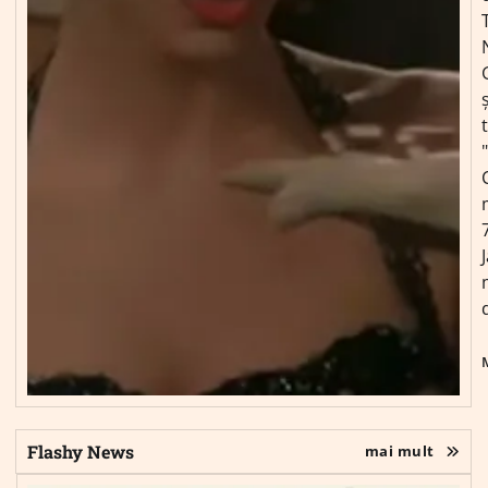
ș
Flashy News
mai mult