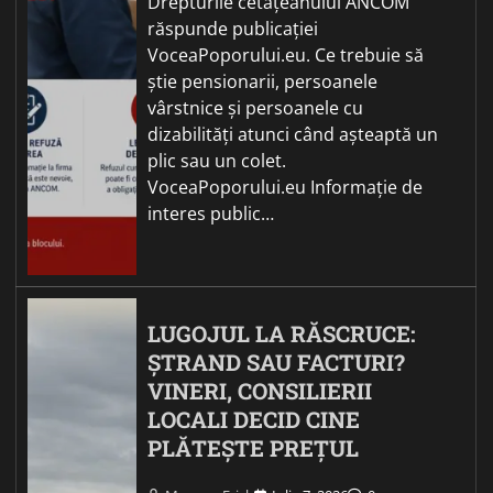
Drepturile cetățeanului ANCOM
răspunde publicației
VoceaPoporului.eu. Ce trebuie să
știe pensionarii, persoanele
vârstnice și persoanele cu
dizabilități atunci când așteaptă un
plic sau un colet.
VoceaPoporului.eu Informație de
interes public…
LUGOJUL LA RĂSCRUCE:
ȘTRAND SAU FACTURI?
VINERI, CONSILIERII
LOCALI DECID CINE
PLĂTEȘTE PREȚUL