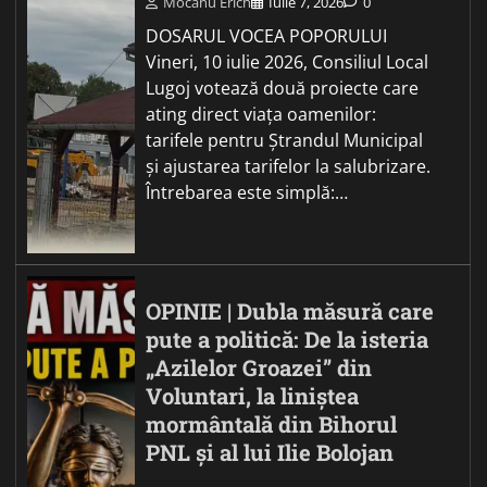
Mocanu Erich
Iulie 7, 2026
0
DOSARUL VOCEA POPORULUI
Vineri, 10 iulie 2026, Consiliul Local
Lugoj votează două proiecte care
ating direct viața oamenilor:
tarifele pentru Ștrandul Municipal
și ajustarea tarifelor la salubrizare.
Întrebarea este simplă:…
OPINIE | Dubla măsură care
pute a politică: De la isteria
„Azilelor Groazei” din
Voluntari, la liniștea
mormântală din Bihorul
PNL și al lui Ilie Bolojan