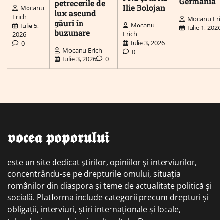
Germania
petrecerile de
Ilie Bolojan
Mocanu
lux ascund
Erich
Mocanu Er
găuri în
Mocanu
Iulie 5,
Iulie 1, 202
buzunare
Erich
2026
Iulie 3, 2026
0
Mocanu Erich
0
Iulie 3, 2026
0
𝖛𝖔𝖈𝖊𝖆 𝖕𝖔𝖕𝖔𝖗𝖚𝖑𝖚𝖎
este un site dedicat știrilor, opiniilor și interviurilor,
concentrându-se pe drepturile omului, situația
românilor din diaspora și teme de actualitate politică și
socială. Platforma include categorii precum drepturi și
obligații, interviuri, știri internaționale și locale,