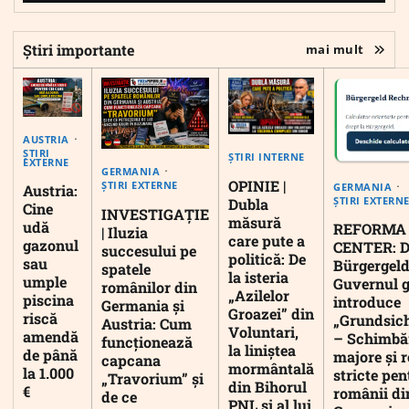
Știri importante
mai mult
AUSTRIA
ȘTIRI
ȘTIRI INTERNE
EXTERNE
GERMANIA
OPINIE |
ȘTIRI EXTERNE
GERMANIA
Austria:
ȘTIRI EXTERN
Dubla
Cine
INVESTIGAȚIE
măsură
udă
REFORMA
| Iluzia
care pute a
gazonul
CENTER: D
succesului pe
politică: De
sau
Bürgergeld
spatele
la isteria
umple
Guvernul 
românilor din
„Azilelor
piscina
introduce
Germania și
Groazei” din
riscă
„Grundsic
Austria: Cum
Voluntari,
amendă
– Schimbă
funcționează
la liniștea
de până
majore și r
capcana
mormântală
la 1.000
stricte pen
„Travorium” și
din Bihorul
€
românii di
de ce
PNL și al lui