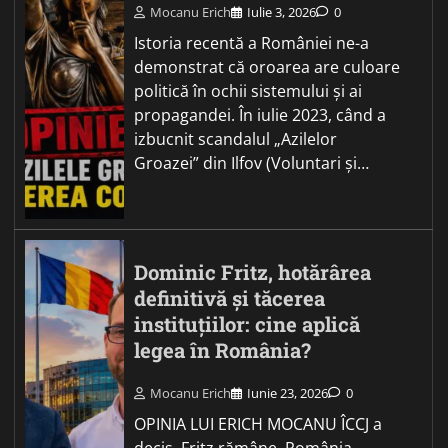
Mocanu Erich
Iulie 3, 2026
0
Istoria recentă a României ne-a
demonstrat că oroarea are culoare
politică în ochii sistemului și ai
propagandei. În iulie 2023, când a
izbucnit scandalul „Azilelor
Groazei” din Ilfov (Voluntari și…
Dominic Fritz, hotărârea
definitivă și tăcerea
instituțiilor: cine aplică
legea în România?
Mocanu Erich
Iunie 23, 2026
0
OPINIA LUI ERICH MOCANU ÎCCJ a
decis. Fritz rămâne. România