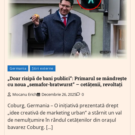
Germania
Știri externe
„Doar risipă de bani publici”: Primarul se mândrește
cu noua „semafor-bratwurst” – cetățenii, revoltați
Mocanu Erich
Decembrie 26, 2025
0
Coburg, Germania – O inițiativă prezentată drept
„idee creativă de marketing urban” a stârnit un val
de nemulțumire în rândul cetățenilor din orașul
bavarez Coburg. […]