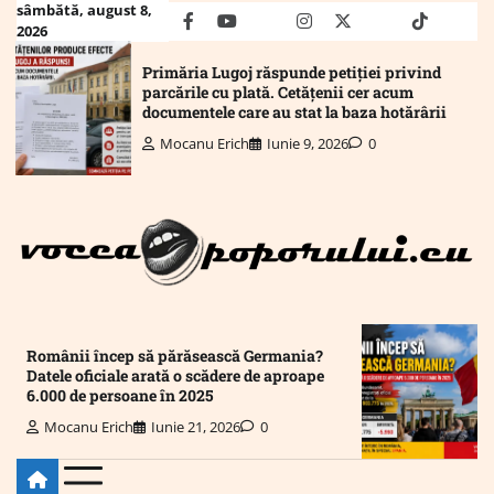
Skip
sâmbătă, august 8,
facebook
youtube
Mail
instagram
twitter
truth
tiktok
wha
2026
to
content
Primăria Lugoj răspunde petiției privind
parcările cu plată. Cetățenii cer acum
documentele care au stat la baza hotărârii
Mocanu Erich
Iunie 9, 2026
0
Românii încep să părăsească Germania?
Datele oficiale arată o scădere de aproape
6.000 de persoane în 2025
Mocanu Erich
Iunie 21, 2026
0