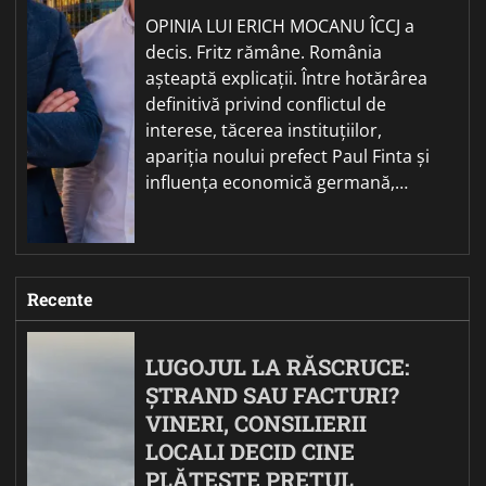
OPINIA LUI ERICH MOCANU ÎCCJ a
decis. Fritz rămâne. România
așteaptă explicații. Între hotărârea
definitivă privind conflictul de
interese, tăcerea instituțiilor,
apariția noului prefect Paul Finta și
influența economică germană,…
Recente
LUGOJUL LA RĂSCRUCE:
ȘTRAND SAU FACTURI?
VINERI, CONSILIERII
LOCALI DECID CINE
PLĂTEȘTE PREȚUL