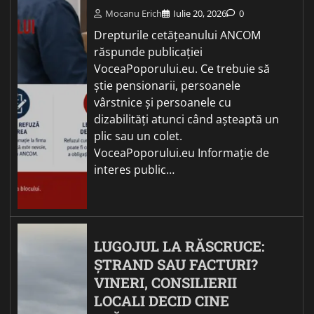
Mocanu Erich
Iulie 20, 2026
0
Drepturile cetățeanului ANCOM
răspunde publicației
VoceaPoporului.eu. Ce trebuie să
știe pensionarii, persoanele
vârstnice și persoanele cu
dizabilități atunci când așteaptă un
plic sau un colet.
VoceaPoporului.eu Informație de
interes public…
LUGOJUL LA RĂSCRUCE:
ȘTRAND SAU FACTURI?
VINERI, CONSILIERII
LOCALI DECID CINE