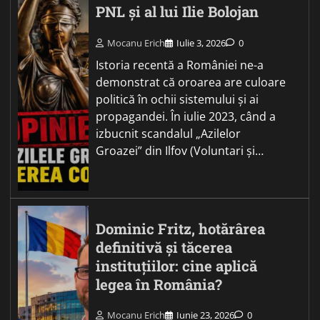
PNL și al lui Ilie Bolojan
Mocanu Erich
Iulie 3, 2026
0
Istoria recentă a României ne-a
demonstrat că oroarea are culoare
politică în ochii sistemului și ai
propagandei. În iulie 2023, când a
izbucnit scandalul „Azilelor
Groazei” din Ilfov (Voluntari și…
Dominic Fritz, hotărârea
definitivă și tăcerea
instituțiilor: cine aplică
legea în România?
Mocanu Erich
Iunie 23, 2026
0