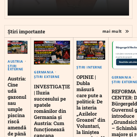
Știri importante
mai mult
AUSTRIA
ȘTIRI
ȘTIRI INTERNE
EXTERNE
GERMANIA
OPINIE |
ȘTIRI EXTERNE
GERMANIA
Austria:
ȘTIRI EXTERN
Dubla
Cine
INVESTIGAȚIE
măsură
udă
REFORMA
| Iluzia
care pute a
gazonul
CENTER: D
succesului pe
politică: De
sau
Bürgergeld
spatele
la isteria
umple
Guvernul 
românilor din
„Azilelor
piscina
introduce
Germania și
Groazei” din
riscă
„Grundsic
Austria: Cum
Voluntari,
amendă
– Schimbă
funcționează
la liniștea
de până
majore și r
capcana