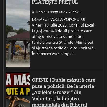
PLĂTEȘTE PREȚUL
Mocanu Erich
Iulie 7, 2026
0
DOSARUL VOCEA POPORULUI
Vineri, 10 iulie 2026, Consiliul Local
Lugoj votează două proiecte care
ating direct viața oamenilor:
tarifele pentru Ștrandul Municipal
și ajustarea tarifelor la salubrizare.
Întrebarea este simplă:…
OPINIE | Dubla măsură care
pute a politică: De la isteria
„Azilelor Groazei” din
Voluntari, la liniștea
mormântală din Bihorul