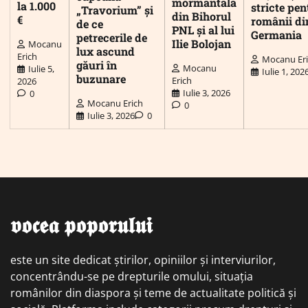
mormântală
la 1.000
stricte pen
„Travorium” și
din Bihorul
€
românii di
de ce
PNL și al lui
Germania
petrecerile de
Ilie Bolojan
Mocanu
lux ascund
Erich
Mocanu Er
găuri în
Mocanu
Iulie 5,
Iulie 1, 202
buzunare
Erich
2026
Iulie 3, 2026
0
Mocanu Erich
0
Iulie 3, 2026
0
𝖛𝖔𝖈𝖊𝖆 𝖕𝖔𝖕𝖔𝖗𝖚𝖑𝖚𝖎
este un site dedicat știrilor, opiniilor și interviurilor,
concentrându-se pe drepturile omului, situația
românilor din diaspora și teme de actualitate politică și