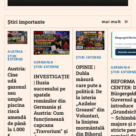
Știri importante
mai mult
AUSTRIA
ȘTIRI
ȘTIRI INTERNE
EXTERNE
GERMANIA
OPINIE |
ȘTIRI EXTERNE
GERMANIA
Austria:
ȘTIRI EXTERN
Dubla
Cine
INVESTIGAȚIE
măsură
udă
REFORMA
| Iluzia
care pute a
gazonul
CENTER: D
succesului pe
politică: De
sau
Bürgergeld
spatele
la isteria
umple
Guvernul 
românilor din
„Azilelor
piscina
introduce
Germania și
Groazei” din
riscă
„Grundsic
Austria: Cum
Voluntari,
amendă
– Schimbă
funcționează
la liniștea
de până
majore și r
capcana
mormântală
la 1.000
stricte pen
„Travorium” și
din Bihorul
€
românii di