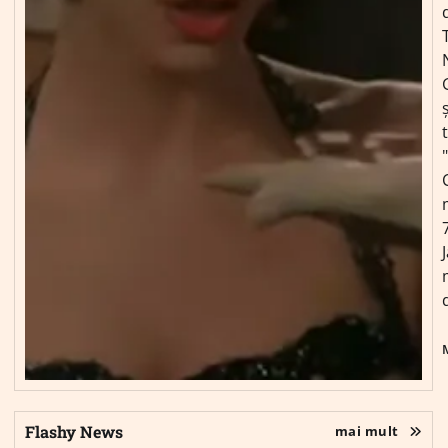
ș
Flashy News
mai mult