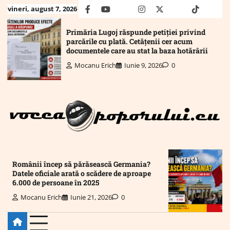
Skip
vineri, august 7, 2026
facebook
youtube
Mail
instagram
twitter
truth
tiktok
wha
to
content
Primăria Lugoj răspunde petiției privind
parcările cu plată. Cetățenii cer acum
documentele care au stat la baza hotărârii
Mocanu Erich
Iunie 9, 2026
0
Românii încep să părăsească Germania?
Datele oficiale arată o scădere de aproape
6.000 de persoane în 2025
Mocanu Erich
Iunie 21, 2026
0