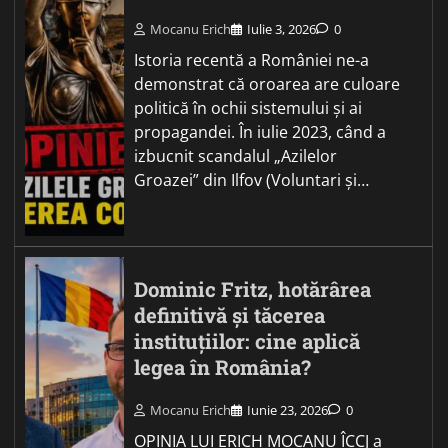
Mocanu Erich
Iulie 3, 2026
0
Istoria recentă a României ne-a
demonstrat că oroarea are culoare
politică în ochii sistemului și ai
propagandei. În iulie 2023, când a
izbucnit scandalul „Azilelor
Groazei” din Ilfov (Voluntari și…
Dominic Fritz, hotărârea
definitivă și tăcerea
instituțiilor: cine aplică
legea în România?
Mocanu Erich
Iunie 23, 2026
0
OPINIA LUI ERICH MOCANU ÎCCJ a