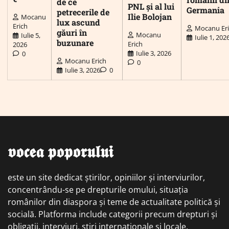
de ce
PNL și al lui
Germania
petrecerile de
Ilie Bolojan
Mocanu
lux ascund
Erich
Mocanu Er
găuri în
Mocanu
Iulie 5,
Iulie 1, 202
buzunare
Erich
2026
Iulie 3, 2026
0
Mocanu Erich
0
Iulie 3, 2026
0
𝖛𝖔𝖈𝖊𝖆 𝖕𝖔𝖕𝖔𝖗𝖚𝖑𝖚𝖎
este un site dedicat știrilor, opiniilor și interviurilor,
concentrându-se pe drepturile omului, situația
românilor din diaspora și teme de actualitate politică și
socială. Platforma include categorii precum drepturi și
obligații, interviuri, știri internaționale și locale,