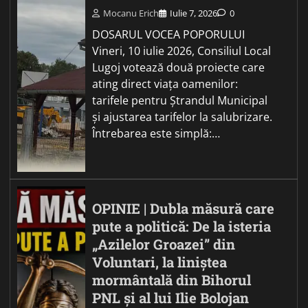
Mocanu Erich
Iulie 7, 2026
0
DOSARUL VOCEA POPORULUI
Vineri, 10 iulie 2026, Consiliul Local
Lugoj votează două proiecte care
ating direct viața oamenilor:
tarifele pentru Ștrandul Municipal
și ajustarea tarifelor la salubrizare.
Întrebarea este simplă:…
OPINIE | Dubla măsură care
pute a politică: De la isteria
„Azilelor Groazei” din
Voluntari, la liniștea
mormântală din Bihorul
PNL și al lui Ilie Bolojan