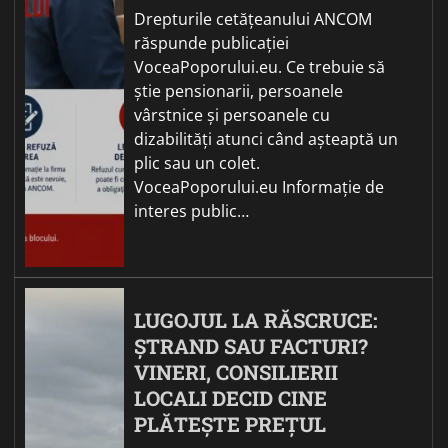
Drepturile cetățeanului ANCOM
răspunde publicației
VoceaPoporului.eu. Ce trebuie să
știe pensionarii, persoanele
vârstnice și persoanele cu
dizabilități atunci când așteaptă un
plic sau un colet.
VoceaPoporului.eu Informație de
interes public…
LUGOJUL LA RĂSCRUCE:
ȘTRAND SAU FACTURI?
VINERI, CONSILIERII
LOCALI DECID CINE
PLĂTEȘTE PREȚUL