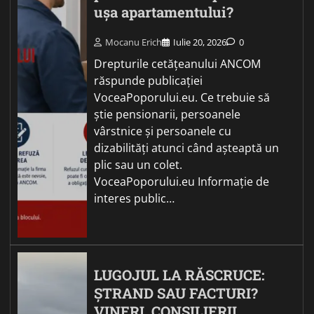
ușa apartamentului?
Mocanu Erich
Iulie 20, 2026
0
Drepturile cetățeanului ANCOM
răspunde publicației
VoceaPoporului.eu. Ce trebuie să
știe pensionarii, persoanele
vârstnice și persoanele cu
dizabilități atunci când așteaptă un
plic sau un colet.
VoceaPoporului.eu Informație de
interes public…
LUGOJUL LA RĂSCRUCE:
ȘTRAND SAU FACTURI?
VINERI, CONSILIERII