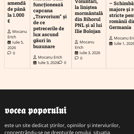
Voluntari,
amendă
– Schimbă
funcționează
la liniștea
de până
majore și r
capcana
mormântală
la 1.000
stricte pen
„Travorium” și
din Bihorul
€
românii di
de ce
PNL și al lui
Germania
petrecerile de
Ilie Bolojan
Mocanu
lux ascund
Erich
Mocanu Er
găuri în
Mocanu
Iulie 5,
Iulie 1, 202
buzunare
Erich
2026
Iulie 3, 2026
0
Mocanu Erich
0
Iulie 3, 2026
0
𝖛𝖔𝖈𝖊𝖆 𝖕𝖔𝖕𝖔𝖗𝖚𝖑𝖚𝖎
este un site dedicat știrilor, opiniilor și interviurilor,
concentrându-se pe drepturile omului, situația