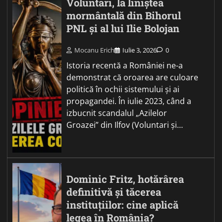
Voluntari, la liniștea
mormântală din Bihorul
PNL și al lui Ilie Bolojan
Mocanu Erich
Iulie 3, 2026
0
Istoria recentă a României ne-a
demonstrat că oroarea are culoare
politică în ochii sistemului și ai
propagandei. În iulie 2023, când a
izbucnit scandalul „Azilelor
Groazei” din Ilfov (Voluntari și…
Dominic Fritz, hotărârea
definitivă și tăcerea
instituțiilor: cine aplică
legea în România?