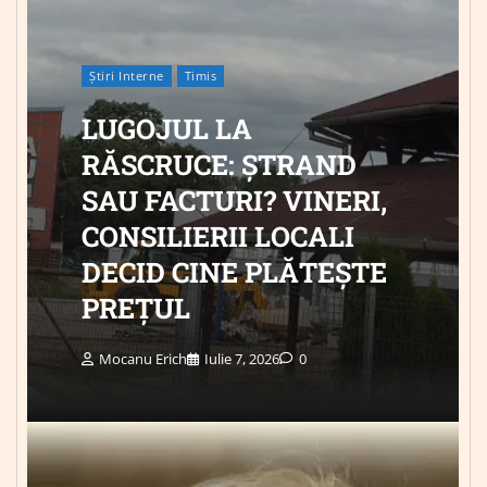
Știri Interne
Timis
LUGOJUL LA
RĂSCRUCE: ȘTRAND
SAU FACTURI? VINERI,
CONSILIERII LOCALI
DECID CINE PLĂTEȘTE
PREȚUL
Mocanu Erich
Iulie 7, 2026
0