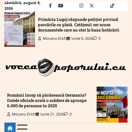
Skip
sâmbătă, august 8,
facebook
youtube
Mail
instagram
twitter
truth
tiktok
wha
2026
to
content
Primăria Lugoj răspunde petiției privind
parcările cu plată. Cetățenii cer acum
documentele care au stat la baza hotărârii
Mocanu Erich
Iunie 9, 2026
0
Românii încep să părăsească Germania?
Datele oficiale arată o scădere de aproape
6.000 de persoane în 2025
Mocanu Erich
Iunie 21, 2026
0