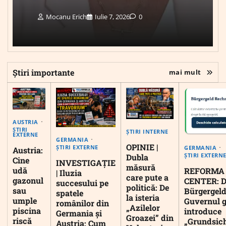
Mocanu Erich
Iulie 7, 2026
0
Știri importante
mai mult
AUSTRIA
ȘTIRI
ȘTIRI INTERNE
EXTERNE
GERMANIA
OPINIE |
ȘTIRI EXTERNE
GERMANIA
Austria:
ȘTIRI EXTERN
Dubla
Cine
INVESTIGAȚIE
măsură
udă
REFORMA
| Iluzia
care pute a
gazonul
CENTER: D
succesului pe
politică: De
sau
Bürgergeld
spatele
la isteria
umple
Guvernul 
românilor din
„Azilelor
piscina
introduce
Germania și
Groazei” din
riscă
„Grundsic
Austria: Cum