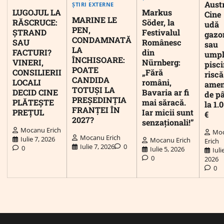
Austr
ȘTIRI EXTERNE
LUGOJUL LA
Markus
Cine
MARINE LE
RĂSCRUCE:
Söder, la
udă
PEN,
ȘTRAND
Festivalul
gazo
CONDAMNATĂ
SAU
Românesc
sau
LA
FACTURI?
din
umpl
ÎNCHISOARE:
VINERI,
Nürnberg:
pisc
POATE
CONSILIERII
„Fără
riscă
CANDIDA
LOCALI
români,
ame
TOTUȘI LA
DECID CINE
Bavaria ar fi
de p
PREȘEDINȚIA
PLĂTEȘTE
mai săracă.
la 1.
FRANȚEI ÎN
PREȚUL
Iar micii sunt
€
2027?
senzaționali!”
Mocanu Erich
Mo
Mocanu Erich
Iulie 7, 2026
Mocanu Erich
Erich
Iulie 7, 2026
0
0
Iulie 5, 2026
Iuli
0
2026
0