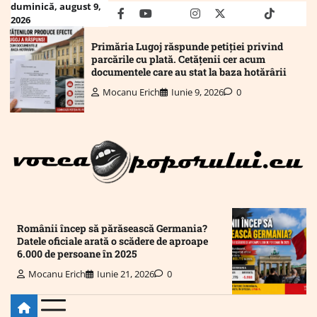
Skip
duminică, august 9,
facebook
youtube
Mail
instagram
twitter
truth
tiktok
wha
2026
to
content
Primăria Lugoj răspunde petiției privind
parcările cu plată. Cetățenii cer acum
documentele care au stat la baza hotărârii
Mocanu Erich
Iunie 9, 2026
0
Românii încep să părăsească Germania?
Datele oficiale arată o scădere de aproape
6.000 de persoane în 2025
Mocanu Erich
Iunie 21, 2026
0