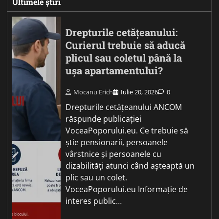
Ultimele știri
Drepturile cetățeanului:
Curierul trebuie să aducă
plicul sau coletul până la
ușa apartamentului?
Mocanu Erich
Iulie 20, 2026
0
Drepturile cetățeanului ANCOM
răspunde publicației
VoceaPoporului.eu. Ce trebuie să
știe pensionarii, persoanele
vârstnice și persoanele cu
dizabilități atunci când așteaptă un
plic sau un colet.
VoceaPoporului.eu Informație de
interes public…