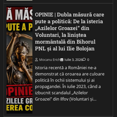
OPINIE | Dubla măsură care
pute a politică: De la isteria
„Azilelor Groazei” din
Voluntari, la liniștea
mormântală din Bihorul
PNL și al lui Ilie Bolojan
Mocanu Erich
Iulie 3, 2026
0
Istoria recentă a României ne-a
demonstrat că oroarea are culoare
politică în ochii sistemului și ai
propagandei. În iulie 2023, când a
izbucnit scandalul „Azilelor
Groazei” din Ilfov (Voluntari și…