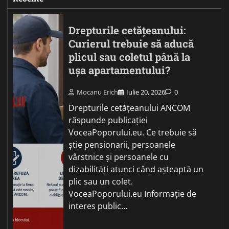
Drepturile cetățeanului:
Curierul trebuie să aducă
plicul sau coletul până la
ușa apartamentului?
Mocanu Erich
Iulie 20, 2026
0
Drepturile cetățeanului ANCOM
răspunde publicației
VoceaPoporului.eu. Ce trebuie să
știe pensionarii, persoanele
vârstnice și persoanele cu
dizabilități atunci când așteaptă un
plic sau un colet.
VoceaPoporului.eu Informație de
interes public…