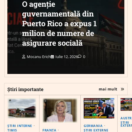
O agenție
guvernamentală din
Puerto Rico a expus 1
milion de numere de
asigurare socială
Mocanu Erich
Iulie 12, 2026
0
Știri importante
mai mult
AUSTR
ȘTIRI
EXTER
ȘTIRI INTERNE
GERMANIA
FRANȚA
TIMIS
ȘTIRI EXTERNE