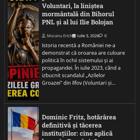
Voluntari, la liniștea
mormântală din Bihorul
PNL și al lui Ilie Bolojan
Mocanu Erich
Iulie 3, 2026
0
Istoria recentă a României ne-a
demonstrat că oroarea are culoare
politică în ochii sistemului și ai
propagandei. În iulie 2023, când a
izbucnit scandalul „Azilelor
Groazei” din Ilfov (Voluntari și…
Dominic Fritz, hotărârea
definitivă și tăcerea
instituțiilor: cine aplică