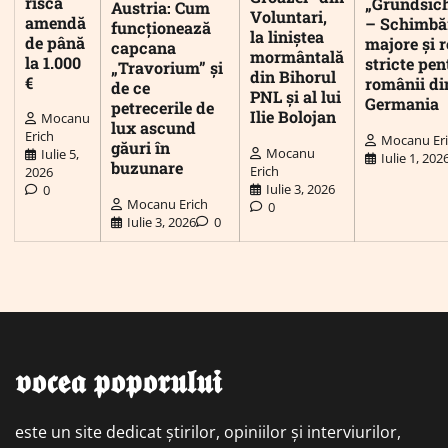
riscă
„Grundsic
Austria: Cum
Voluntari,
amendă
– Schimbă
funcționează
la liniștea
de până
majore și r
capcana
mormântală
la 1.000
stricte pen
„Travorium” și
din Bihorul
€
românii di
de ce
PNL și al lui
Germania
petrecerile de
Ilie Bolojan
Mocanu
lux ascund
Erich
Mocanu Er
găuri în
Mocanu
Iulie 5,
Iulie 1, 202
buzunare
Erich
2026
Iulie 3, 2026
0
Mocanu Erich
0
Iulie 3, 2026
0
𝖛𝖔𝖈𝖊𝖆 𝖕𝖔𝖕𝖔𝖗𝖚𝖑𝖚𝖎
este un site dedicat știrilor, opiniilor și interviurilor,