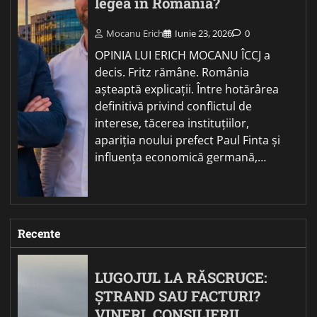
legea în România?
Mocanu Erich
Iunie 23, 2026
0
OPINIA LUI ERICH MOCANU ÎCCJ a
decis. Fritz rămâne. România
așteaptă explicații. Între hotărârea
definitivă privind conflictul de
interese, tăcerea instituțiilor,
apariția noului prefect Paul Finta și
influența economică germană,…
Recente
LUGOJUL LA RĂSCRUCE:
ȘTRAND SAU FACTURI?
VINERI, CONSILIERII