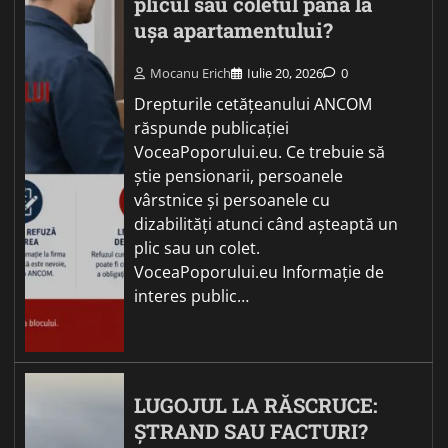
plicul sau coletul până la
ușa apartamentului?
Mocanu Erich
Iulie 20, 2026
0
Drepturile cetățeanului ANCOM
răspunde publicației
VoceaPoporului.eu. Ce trebuie să
știe pensionarii, persoanele
vârstnice și persoanele cu
dizabilități atunci când așteaptă un
plic sau un colet.
VoceaPoporului.eu Informație de
interes public…
LUGOJUL LA RĂSCRUCE:
ȘTRAND SAU FACTURI?