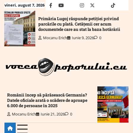
Skip
vineri, august 7, 2026
facebook
youtube
Mail
instagram
twitter
truth
tiktok
wha
to
content
Primăria Lugoj răspunde petiției privind
parcările cu plată. Cetățenii cer acum
documentele care au stat la baza hotărârii
Mocanu Erich
Iunie 9, 2026
0
Românii încep să părăsească Germania?
Datele oficiale arată o scădere de aproape
6.000 de persoane în 2025
Mocanu Erich
Iunie 21, 2026
0