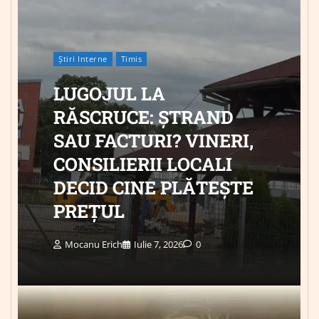
Știri Interne
Timis
LUGOJUL LA
RĂSCRUCE: ȘTRAND
SAU FACTURI? VINERI,
CONSILIERII LOCALI
DECID CINE PLĂTEȘTE
PREȚUL
Mocanu Erich
Iulie 7, 2026
0