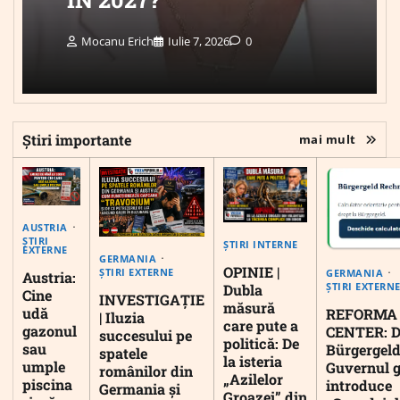
Mocanu Erich
Iulie 7, 2026
0
Știri importante
mai mult
AUSTRIA
ȘTIRI
ȘTIRI INTERNE
EXTERNE
GERMANIA
OPINIE |
ȘTIRI EXTERNE
GERMANIA
Austria:
ȘTIRI EXTERN
Dubla
Cine
INVESTIGAȚIE
măsură
udă
REFORMA
| Iluzia
care pute a
gazonul
CENTER: D
succesului pe
politică: De
sau
Bürgergeld
spatele
la isteria
umple
Guvernul 
românilor din
„Azilelor
piscina
introduce
Germania și
Groazei” din