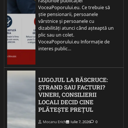
răspunde publicației
VoceaPoporului.eu. Ce trebuie să
știe pensionarii, persoanele
vârstnice și persoanele cu
dizabilități atunci când așteaptă un
plic sau un colet.
VoceaPoporului.eu Informație de
interes public…
LUGOJUL LA RĂSCRUCE:
ȘTRAND SAU FACTURI?
VINERI, CONSILIERII
LOCALI DECID CINE
PLĂTEȘTE PREȚUL
Mocanu Erich
Iulie 7, 2026
0