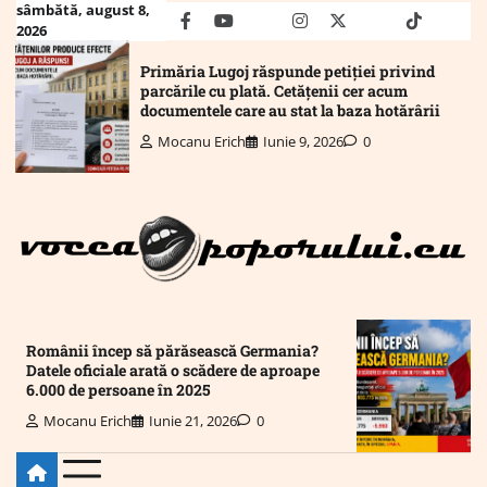
Skip
sâmbătă, august 8,
facebook
youtube
Mail
instagram
twitter
truth
tiktok
wha
2026
to
content
Primăria Lugoj răspunde petiției privind
parcările cu plată. Cetățenii cer acum
documentele care au stat la baza hotărârii
Mocanu Erich
Iunie 9, 2026
0
Românii încep să părăsească Germania?
Datele oficiale arată o scădere de aproape
6.000 de persoane în 2025
Mocanu Erich
Iunie 21, 2026
0