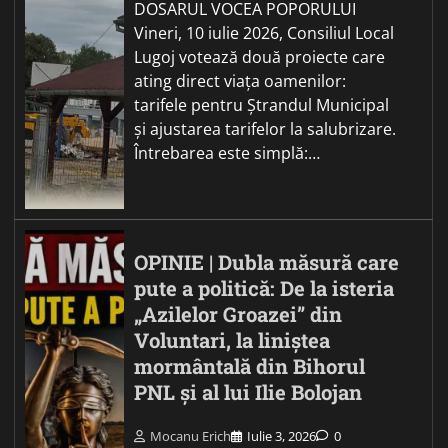
DOSARUL VOCEA POPORULUI
Vineri, 10 iulie 2026, Consiliul Local
Lugoj votează două proiecte care
ating direct viața oamenilor:
tarifele pentru Ștrandul Municipal
și ajustarea tarifelor la salubrizare.
Întrebarea este simplă:…
OPINIE | Dubla măsură care
pute a politică: De la isteria
„Azilelor Groazei” din
Voluntari, la liniștea
mormântală din Bihorul
PNL și al lui Ilie Bolojan
Mocanu Erich
Iulie 3, 2026
0