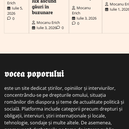
lux ascund
Erich
Mocanu Er
găuri în
Mocanu
Iulie 5,
Iulie 1, 202
buzunare
Erich
2026
Iulie 3, 2026
0
Mocanu Erich
0
Iulie 3, 2026
0
𝖛𝖔𝖈𝖊𝖆 𝖕𝖔𝖕𝖔𝖗𝖚𝖑𝖚𝖎
este un site dedicat știrilor, opiniilor și interviurilor,
concentrându-se pe drepturile omului, situația
românilor din diaspora și teme de actualitate politică și
socială. Platforma include categorii precum drepturi și
obligații, interviuri, știri internaționale și locale,
tehnologie, sondaje și multe altele. De asemenea,