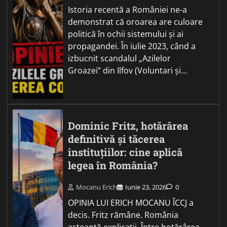
Istoria recentă a României ne-a
demonstrat că oroarea are culoare
politică în ochii sistemului și ai
propagandei. În iulie 2023, când a
izbucnit scandalul „Azilelor
Groazei” din Ilfov (Voluntari și…
Dominic Fritz, hotărârea
definitivă și tăcerea
instituțiilor: cine aplică
legea în România?
Mocanu Erich
Iunie 23, 2026
0
OPINIA LUI ERICH MOCANU ÎCCJ a
decis. Fritz rămâne. România
așteaptă explicații. Între hotărârea