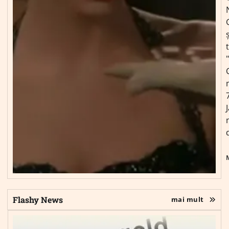
ș
Flashy News
mai mult