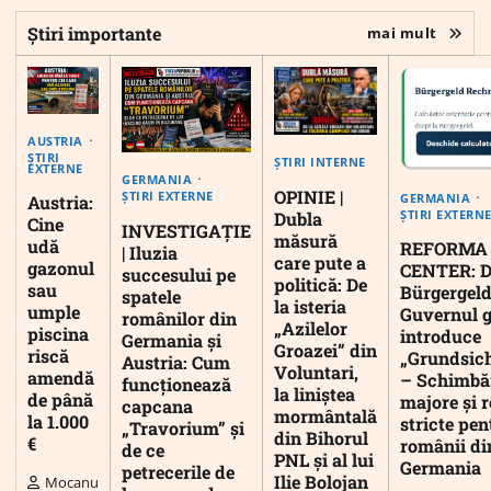
Știri importante
mai mult
AUSTRIA
ȘTIRI
ȘTIRI INTERNE
EXTERNE
GERMANIA
OPINIE |
ȘTIRI EXTERNE
GERMANIA
Austria:
ȘTIRI EXTERN
Dubla
Cine
INVESTIGAȚIE
măsură
udă
REFORMA
| Iluzia
care pute a
gazonul
CENTER: D
succesului pe
politică: De
sau
Bürgergeld
spatele
la isteria
umple
Guvernul 
românilor din
„Azilelor
piscina
introduce
Germania și
Groazei” din
riscă
„Grundsic
Austria: Cum
Voluntari,
amendă
– Schimbă
funcționează
la liniștea
de până
majore și r
capcana
mormântală
la 1.000
stricte pen
„Travorium” și
din Bihorul
€
românii di
de ce
PNL și al lui
Germania
petrecerile de
Ilie Bolojan
Mocanu