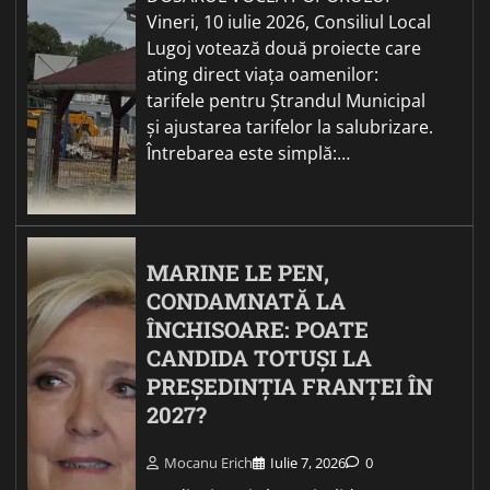
Vineri, 10 iulie 2026, Consiliul Local
Lugoj votează două proiecte care
ating direct viața oamenilor:
tarifele pentru Ștrandul Municipal
și ajustarea tarifelor la salubrizare.
Întrebarea este simplă:…
MARINE LE PEN,
CONDAMNATĂ LA
ÎNCHISOARE: POATE
CANDIDA TOTUȘI LA
PREȘEDINȚIA FRANȚEI ÎN
2027?
Mocanu Erich
Iulie 7, 2026
0