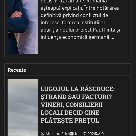
decis. Fritz rămâne. România
așteaptă explicații. Între hotărârea
definitivă privind conflictul de
interese, tăcerea instituțiilor,
apariția noului prefect Paul Finta și
influența economică germană,…
Recente
LUGOJUL LA RĂSCRUCE:
ȘTRAND SAU FACTURI?
VINERI, CONSILIERII
LOCALI DECID CINE
PLĂTEȘTE PREȚUL
Mocanu Erich
Iulie 7, 2026
0