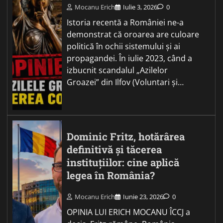
Mocanu Erich
Iulie 3, 2026
0
Istoria recentă a României ne-a
demonstrat că oroarea are culoare
politică în ochii sistemului și ai
propagandei. În iulie 2023, când a
izbucnit scandalul „Azilelor
Groazei” din Ilfov (Voluntari și…
Dominic Fritz, hotărârea
definitivă și tăcerea
instituțiilor: cine aplică
legea în România?
Mocanu Erich
Iunie 23, 2026
0
OPINIA LUI ERICH MOCANU ÎCCJ a