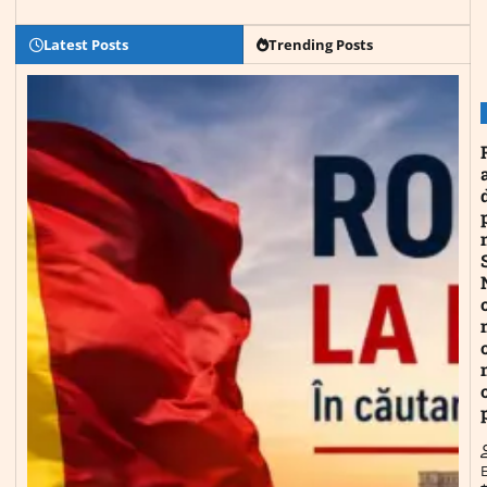
Latest Posts
Trending Posts
E