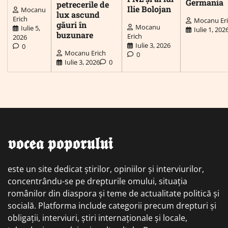
Germania
petrecerile de
Ilie Bolojan
Mocanu
lux ascund
Erich
Mocanu Er
găuri în
Mocanu
Iulie 5,
Iulie 1, 202
buzunare
Erich
2026
Iulie 3, 2026
0
Mocanu Erich
0
Iulie 3, 2026
0
𝖛𝖔𝖈𝖊𝖆 𝖕𝖔𝖕𝖔𝖗𝖚𝖑𝖚𝖎
este un site dedicat știrilor, opiniilor și interviurilor,
concentrându-se pe drepturile omului, situația
românilor din diaspora și teme de actualitate politică și
socială. Platforma include categorii precum drepturi și
obligații, interviuri, știri internaționale și locale,