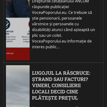
Drepturile cetățeanului ANCOM
răspunde publicației
VoceaPoporului.eu. Ce trebuie să
știe pensionarii, persoanele
vârstnice și persoanele cu
dizabilități atunci când așteaptă un
plic sau un colet.
VoceaPoporului.eu Informație de
interes public…
LUGOJUL LA RĂSCRUCE:
ȘTRAND SAU FACTURI?
VINERI, CONSILIERII
LOCALI DECID CINE
PLĂTEȘTE PREȚUL