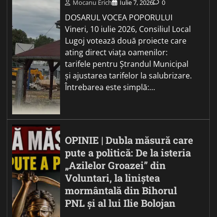
Mocanu Erich
Iulie 7, 2026
0
DOSARUL VOCEA POPORULUI
Vineri, 10 iulie 2026, Consiliul Local
Lugoj votează două proiecte care
ating direct viața oamenilor:
tarifele pentru Ștrandul Municipal
și ajustarea tarifelor la salubrizare.
Întrebarea este simplă:…
OPINIE | Dubla măsură care
pute a politică: De la isteria
„Azilelor Groazei” din
Voluntari, la liniștea
mormântală din Bihorul
PNL și al lui Ilie Bolojan