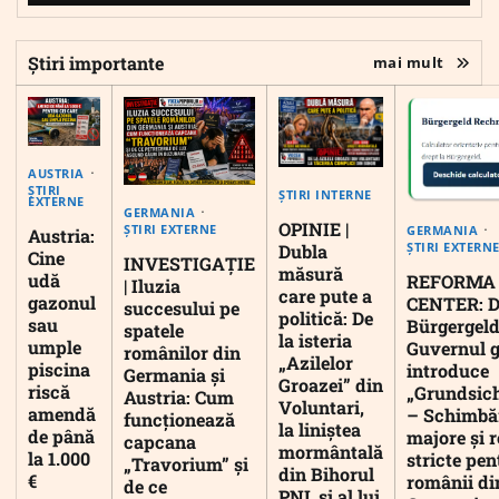
Știri importante
mai mult
AUSTRIA
ȘTIRI
ȘTIRI INTERNE
EXTERNE
GERMANIA
OPINIE |
ȘTIRI EXTERNE
GERMANIA
Austria:
ȘTIRI EXTERN
Dubla
Cine
INVESTIGAȚIE
măsură
udă
REFORMA
| Iluzia
care pute a
gazonul
CENTER: D
succesului pe
politică: De
sau
Bürgergeld
spatele
la isteria
umple
Guvernul 
românilor din
„Azilelor
piscina
introduce
Germania și
Groazei” din
riscă
„Grundsic
Austria: Cum
Voluntari,
amendă
– Schimbă
funcționează
la liniștea
de până
majore și r
capcana
mormântală
la 1.000
stricte pen
„Travorium” și
din Bihorul
€
românii di
de ce
PNL și al lui