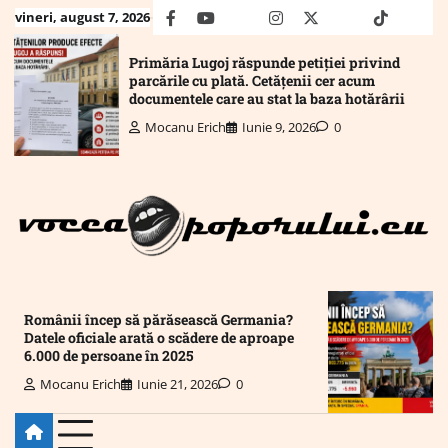
Skip
vineri, august 7, 2026
facebook
youtube
Mail
instagram
twitter
truth
tiktok
wha
to
content
Primăria Lugoj răspunde petiției privind
parcările cu plată. Cetățenii cer acum
documentele care au stat la baza hotărârii
Mocanu Erich
Iunie 9, 2026
0
Românii încep să părăsească Germania?
Datele oficiale arată o scădere de aproape
6.000 de persoane în 2025
Mocanu Erich
Iunie 21, 2026
0