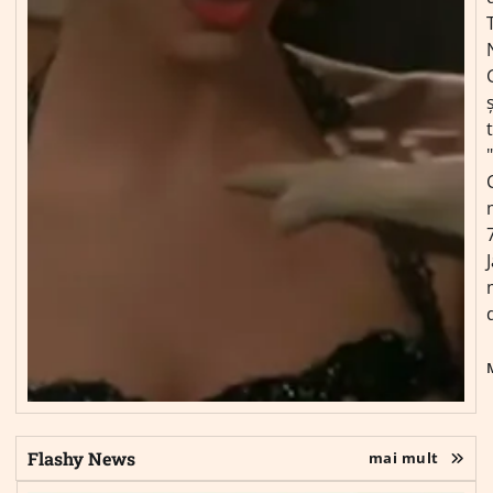
ș
Flashy News
mai mult