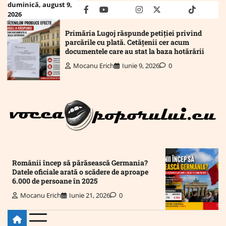
Skip
duminică, august 9,
facebook
youtube
Mail
instagram
twitter
truth
tiktok
wha
2026
to
content
Primăria Lugoj răspunde petiției privind
parcările cu plată. Cetățenii cer acum
documentele care au stat la baza hotărârii
Mocanu Erich
Iunie 9, 2026
0
Românii încep să părăsească Germania?
Datele oficiale arată o scădere de aproape
6.000 de persoane în 2025
Mocanu Erich
Iunie 21, 2026
0