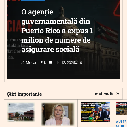
O agenție
guvernamentală din
Puerto Rico a expus 1
milion de numere de
asigurare socială
Mocanu Erich
Iulie 12, 2026
0
Știri importante
mai mult
AUSTR
ȘTIRI