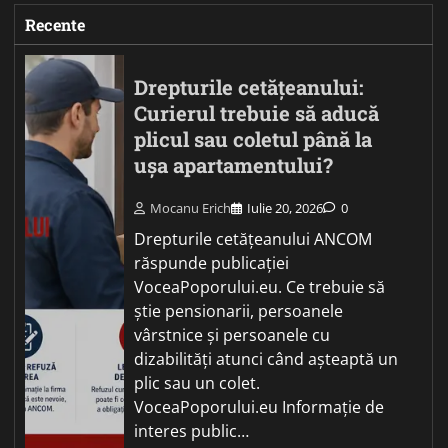
Recente
Drepturile cetățeanului:
Curierul trebuie să aducă
plicul sau coletul până la
ușa apartamentului?
Mocanu Erich
Iulie 20, 2026
0
Drepturile cetățeanului ANCOM
răspunde publicației
VoceaPoporului.eu. Ce trebuie să
știe pensionarii, persoanele
vârstnice și persoanele cu
dizabilități atunci când așteaptă un
plic sau un colet.
VoceaPoporului.eu Informație de
interes public…