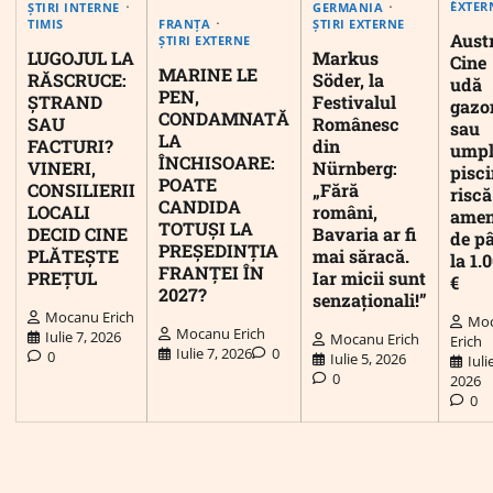
EXTER
ȘTIRI INTERNE
GERMANIA
FRANȚA
TIMIS
ȘTIRI EXTERNE
Austr
ȘTIRI EXTERNE
LUGOJUL LA
Markus
Cine
MARINE LE
RĂSCRUCE:
Söder, la
udă
PEN,
ȘTRAND
Festivalul
gazo
CONDAMNATĂ
SAU
Românesc
sau
LA
FACTURI?
din
umpl
ÎNCHISOARE:
VINERI,
Nürnberg:
pisc
POATE
CONSILIERII
„Fără
riscă
CANDIDA
LOCALI
români,
ame
TOTUȘI LA
DECID CINE
Bavaria ar fi
de p
PREȘEDINȚIA
PLĂTEȘTE
mai săracă.
la 1.
FRANȚEI ÎN
PREȚUL
Iar micii sunt
€
2027?
senzaționali!”
Mocanu Erich
Mo
Mocanu Erich
Iulie 7, 2026
Mocanu Erich
Erich
Iulie 7, 2026
0
0
Iulie 5, 2026
Iuli
0
2026
0