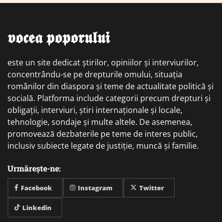
𝖛𝖔𝖈𝖊𝖆 𝖕𝖔𝖕𝖔𝖗𝖚𝖑𝖚𝖎
este un site dedicat știrilor, opiniilor și interviurilor,
concentrându-se pe drepturile omului, situația
românilor din diaspora și teme de actualitate politică și
socială. Platforma include categorii precum drepturi și
obligații, interviuri, știri internaționale și locale,
tehnologie, sondaje și multe altele. De asemenea,
promovează dezbaterile pe teme de interes public,
inclusiv subiecte legate de justiție, muncă și familie.
Urmărește-ne:
Facebook
Instagram
Twitter
Linkedin