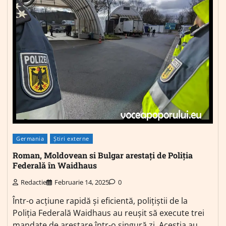
Germania
Știri externe
Roman, Moldovean si Bulgar arestați de Poliția
Federală în Waidhaus
Redactie
Februarie 14, 2025
0
Într-o acțiune rapidă și eficientă, polițiștii de la
Poliția Federală Waidhaus au reușit să execute trei
mandate de arestare într-o singură zi. Aceștia au