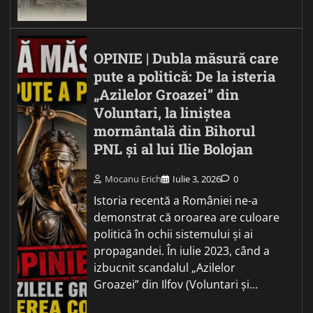
OPINIE | Dubla măsură care
pute a politică: De la isteria
„Azilelor Groazei” din
Voluntari, la liniștea
mormântală din Bihorul
PNL și al lui Ilie Bolojan
Mocanu Erich
Iulie 3, 2026
0
Istoria recentă a României ne-a
demonstrat că oroarea are culoare
politică în ochii sistemului și ai
propagandei. În iulie 2023, când a
izbucnit scandalul „Azilelor
Groazei” din Ilfov (Voluntari și…