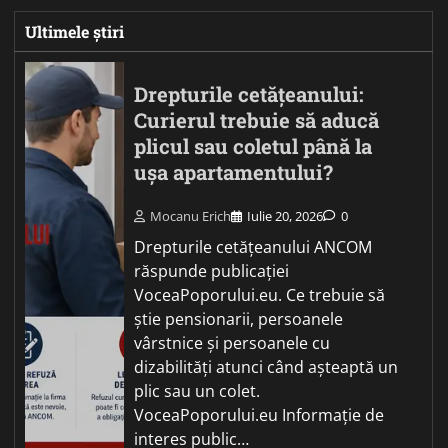
Ultimele știri
Drepturile cetățeanului:
Curierul trebuie să aducă
plicul sau coletul până la
ușa apartamentului?
Mocanu Erich
Iulie 20, 2026
0
Drepturile cetățeanului ANCOM
răspunde publicației
VoceaPoporului.eu. Ce trebuie să
știe pensionarii, persoanele
vârstnice și persoanele cu
dizabilități atunci când așteaptă un
plic sau un colet.
VoceaPoporului.eu Informație de
interes public…