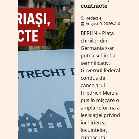
contracte
Redactie
August 9, 2026
0
BERLIN – Piața
chiriilor din
Germania s-ar
putea schimba
semnificativ.
Guvernul federal
condus de
cancelarul
Friedrich Merz a
pus în mișcare o
amplă reformă a
legislației privind
închirierea
locuințelor,
cunoscută…