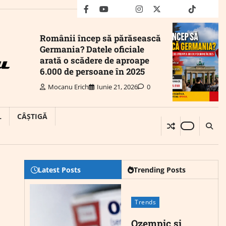
facebook
youtube
Mail
instagram
twitter
truth
tiktok
wha
Românii încep să părăsească
Germania? Datele oficiale
arată o scădere de aproape
6.000 de persoane în 2025
Mocanu Erich
Iunie 21, 2026
0
L
CÂȘTIGĂ
Latest Posts
Trending Posts
Trends
Ozempic și