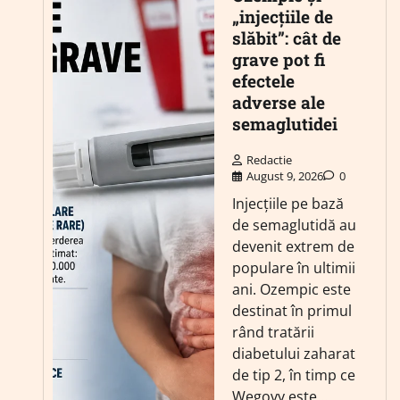
„injecțiile de
slăbit”: cât de
grave pot fi
efectele
adverse ale
semaglutidei
Redactie
August 9, 2026
0
Injecțiile pe bază
de semaglutidă au
devenit extrem de
populare în ultimii
ani. Ozempic este
destinat în primul
rând tratării
diabetului zaharat
de tip 2, în timp ce
Wegovy este…