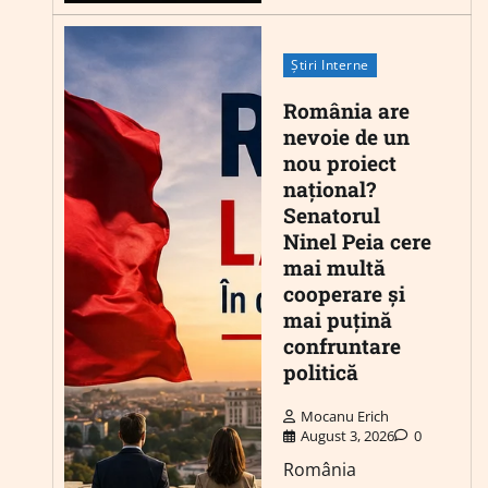
Știri Interne
România are
nevoie de un
nou proiect
național?
Senatorul
Ninel Peia cere
mai multă
cooperare și
mai puțină
confruntare
politică
Mocanu Erich
August 3, 2026
0
România