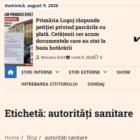
Skip
duminică, august 9, 2026
to
content
Primăria Lugoj răspunde
petiției privind parcările cu
plată. Cetățenii cer acum
documentele care au stat la
baza hotărârii
Mocanu Erich
Iunie 9, 2026
0
ȘTIRI INTERNE
ȘTIRI EXTERNE
SHOW
INTREBAREA CITITORULUI
SONDAJ
Etichetă:
autorități sanitare
Home
Blog
autorități sanitare