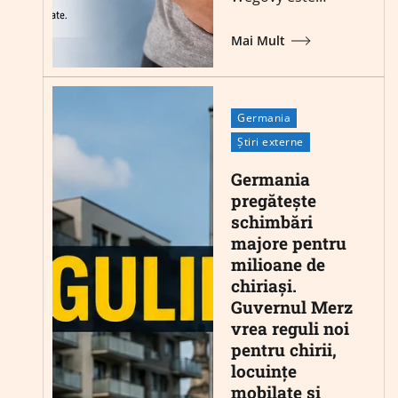
Mai Mult
Germania
Știri externe
Germania
pregătește
schimbări
majore pentru
milioane de
chiriași.
Guvernul Merz
vrea reguli noi
pentru chirii,
locuințe
mobilate și