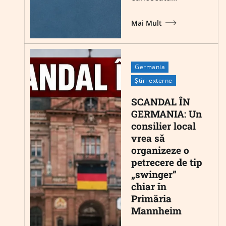
Mai Mult
Germania
Știri externe
SCANDAL ÎN
GERMANIA: Un
consilier local
vrea să
organizeze o
petrecere de tip
„swinger”
chiar în
Primăria
Mannheim