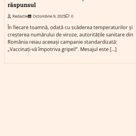
răspunsul
Redactie
Octombrie 9, 2025
0
În fiecare toamnă, odată cu scăderea temperaturilor și
creșterea numărului de viroze, autoritățile sanitare din
România reiau aceeași campanie standardizată:
„Vaccinați-vă împotriva gripei!”. Mesajul este […]