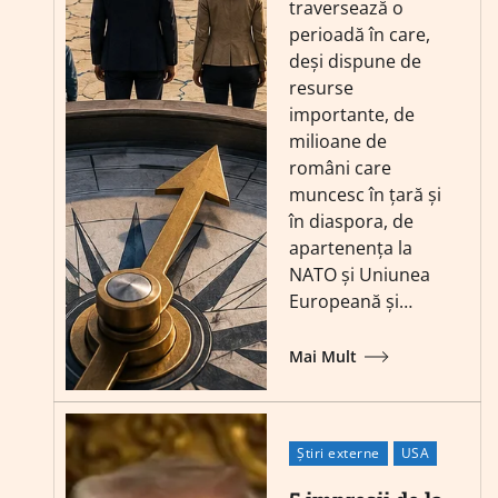
traversează o
perioadă în care,
deși dispune de
resurse
importante, de
milioane de
români care
muncesc în țară și
în diaspora, de
apartenența la
NATO și Uniunea
Europeană și…
Mai Mult
Știri externe
USA