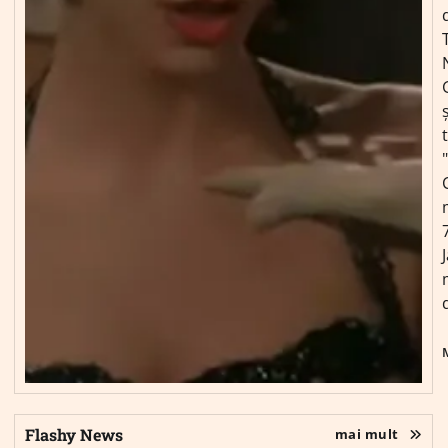
ș
Flashy News
mai mult