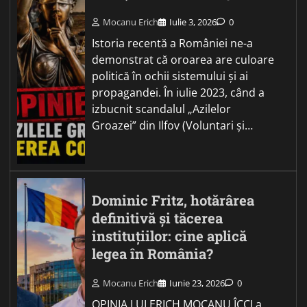
Mocanu Erich
Iulie 3, 2026
0
Istoria recentă a României ne-a
demonstrat că oroarea are culoare
politică în ochii sistemului și ai
propagandei. În iulie 2023, când a
izbucnit scandalul „Azilelor
Groazei” din Ilfov (Voluntari și…
Dominic Fritz, hotărârea
definitivă și tăcerea
instituțiilor: cine aplică
legea în România?
Mocanu Erich
Iunie 23, 2026
0
OPINIA LUI ERICH MOCANU ÎCCJ a