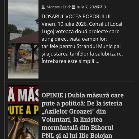
Mocanu Erich
Iulie 7, 2026
0
DOSARUL VOCEA POPORULUI
Vineri, 10 iulie 2026, Consiliul Local
Lugoj votează două proiecte care
ating direct viața oamenilor:
tarifele pentru Ștrandul Municipal
și ajustarea tarifelor la salubrizare.
Întrebarea este simplă:…
OPINIE | Dubla măsură care
pute a politică: De la isteria
„Azilelor Groazei” din
Voluntari, la liniștea
mormântală din Bihorul
PNL și al lui Ilie Bolojan