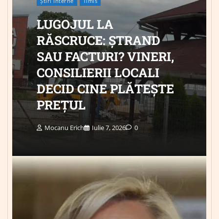
Știri Interne
Timis
LUGOJUL LA
RĂSCRUCE: ȘTRAND
SAU FACTURI? VINERI,
CONSILIERII LOCALI
DECID CINE PLĂTEȘTE
PREȚUL
Mocanu Erich
Iulie 7, 2026
0