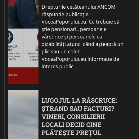
Drepturile cetățeanului ANCOM
răspunde publicației
VoceaPoporului.eu. Ce trebuie să
știe pensionarii, persoanele
vârstnice și persoanele cu
dizabilități atunci când așteaptă un
plic sau un colet.
VoceaPoporului.eu Informație de
interes public…
LUGOJUL LA RĂSCRUCE:
ȘTRAND SAU FACTURI?
VINERI, CONSILIERII
LOCALI DECID CINE
PLĂTEȘTE PREȚUL