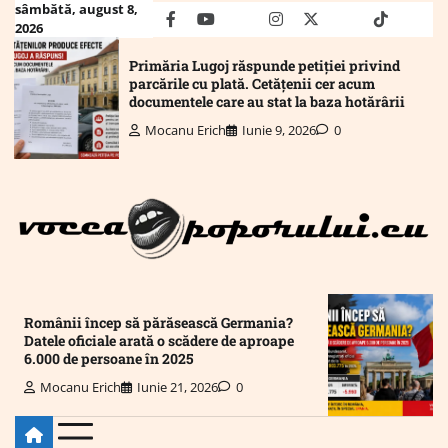
Skip
sâmbătă, august 8,
facebook
youtube
Mail
instagram
twitter
truth
tiktok
wha
2026
to
content
Primăria Lugoj răspunde petiției privind
parcările cu plată. Cetățenii cer acum
documentele care au stat la baza hotărârii
Mocanu Erich
Iunie 9, 2026
0
Românii încep să părăsească Germania?
Datele oficiale arată o scădere de aproape
6.000 de persoane în 2025
Mocanu Erich
Iunie 21, 2026
0