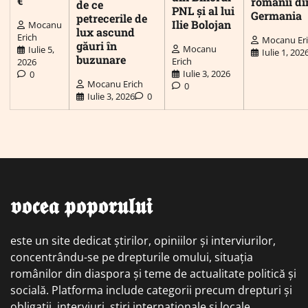
€
românii di
de ce
PNL și al lui
Germania
petrecerile de
Ilie Bolojan
Mocanu
lux ascund
Erich
Mocanu Er
găuri în
Mocanu
Iulie 5,
Iulie 1, 202
buzunare
Erich
2026
Iulie 3, 2026
0
Mocanu Erich
0
Iulie 3, 2026
0
𝖛𝖔𝖈𝖊𝖆 𝖕𝖔𝖕𝖔𝖗𝖚𝖑𝖚𝖎
este un site dedicat știrilor, opiniilor și interviurilor,
concentrându-se pe drepturile omului, situația
românilor din diaspora și teme de actualitate politică și
socială. Platforma include categorii precum drepturi și
obligații, interviuri, știri internaționale și locale,