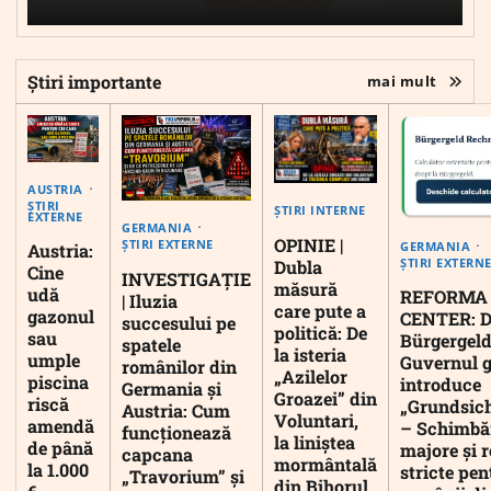
Știri importante
mai mult
AUSTRIA
ȘTIRI
ȘTIRI INTERNE
EXTERNE
GERMANIA
OPINIE |
ȘTIRI EXTERNE
GERMANIA
Austria:
ȘTIRI EXTERN
Dubla
Cine
INVESTIGAȚIE
măsură
udă
REFORMA
| Iluzia
care pute a
gazonul
CENTER: D
succesului pe
politică: De
sau
Bürgergeld
spatele
la isteria
umple
Guvernul 
românilor din
„Azilelor
piscina
introduce
Germania și
Groazei” din
riscă
„Grundsic
Austria: Cum
Voluntari,
amendă
– Schimbă
funcționează
la liniștea
de până
majore și r
capcana
mormântală
la 1.000
stricte pen
„Travorium” și
din Bihorul