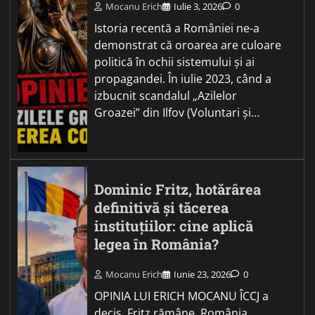
Mocanu Erich
Iulie 3, 2026
0
Istoria recentă a României ne-a
demonstrat că oroarea are culoare
politică în ochii sistemului și ai
propagandei. În iulie 2023, când a
izbucnit scandalul „Azilelor
Groazei” din Ilfov (Voluntari și…
Dominic Fritz, hotărârea
definitivă și tăcerea
instituțiilor: cine aplică
legea în România?
Mocanu Erich
Iunie 23, 2026
0
OPINIA LUI ERICH MOCANU ÎCCJ a
decis. Fritz rămâne. România