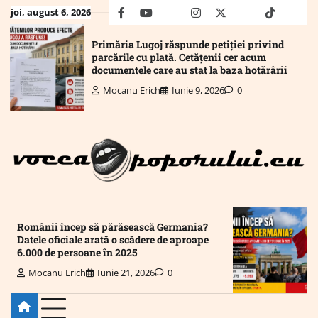
Skip
joi, august 6, 2026
facebook
youtube
Mail
instagram
twitter
truth
tiktok
wha
to
content
Primăria Lugoj răspunde petiției privind
parcările cu plată. Cetățenii cer acum
documentele care au stat la baza hotărârii
Mocanu Erich
Iunie 9, 2026
0
Românii încep să părăsească Germania?
Datele oficiale arată o scădere de aproape
6.000 de persoane în 2025
Mocanu Erich
Iunie 21, 2026
0