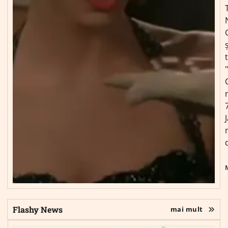
ș
Flashy News
mai mult