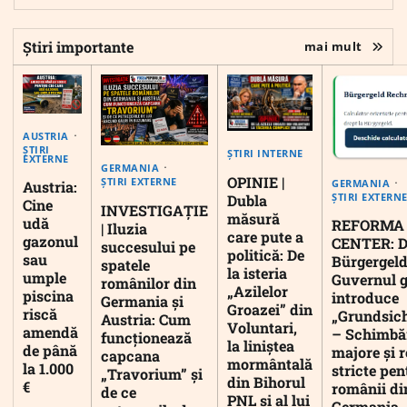
Știri importante
mai mult
AUSTRIA
ȘTIRI
ȘTIRI INTERNE
EXTERNE
GERMANIA
OPINIE |
ȘTIRI EXTERNE
GERMANIA
Austria:
ȘTIRI EXTERN
Dubla
Cine
INVESTIGAȚIE
măsură
udă
REFORMA
| Iluzia
care pute a
gazonul
CENTER: D
succesului pe
politică: De
sau
Bürgergeld
spatele
la isteria
umple
Guvernul 
românilor din
„Azilelor
piscina
introduce
Germania și
Groazei” din
riscă
„Grundsic
Austria: Cum
Voluntari,
amendă
– Schimbă
funcționează
la liniștea
de până
majore și r
capcana
mormântală
la 1.000
stricte pen
„Travorium” și
din Bihorul
€
românii di
de ce
PNL și al lui
Germania