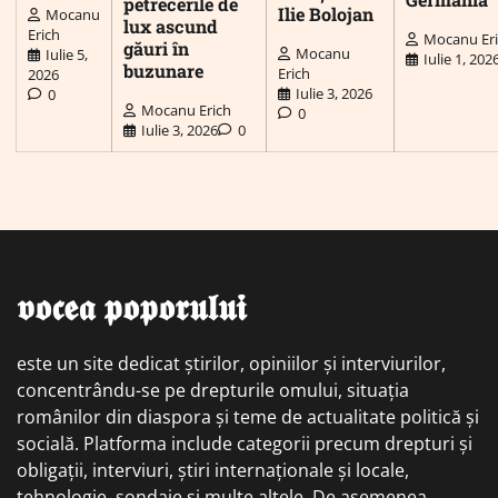
petrecerile de
Ilie Bolojan
Mocanu
lux ascund
Erich
Mocanu Er
găuri în
Mocanu
Iulie 5,
Iulie 1, 202
buzunare
Erich
2026
Iulie 3, 2026
0
Mocanu Erich
0
Iulie 3, 2026
0
𝖛𝖔𝖈𝖊𝖆 𝖕𝖔𝖕𝖔𝖗𝖚𝖑𝖚𝖎
este un site dedicat știrilor, opiniilor și interviurilor,
concentrându-se pe drepturile omului, situația
românilor din diaspora și teme de actualitate politică și
socială. Platforma include categorii precum drepturi și
obligații, interviuri, știri internaționale și locale,
tehnologie, sondaje și multe altele. De asemenea,