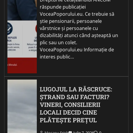
răspunde publicației
VoceaPoporului.eu. Ce trebuie să
știe pensionarii, persoanele
vârstnice și persoanele cu
dizabilități atunci când așteaptă un
plic sau un colet.
VoceaPoporului.eu Informație de
interes public…
LUGOJUL LA RĂSCRUCE:
ȘTRAND SAU FACTURI?
VINERI, CONSILIERII
LOCALI DECID CINE
PLĂTEȘTE PREȚUL
Mocanu Erich
Iulie 7, 2026
0