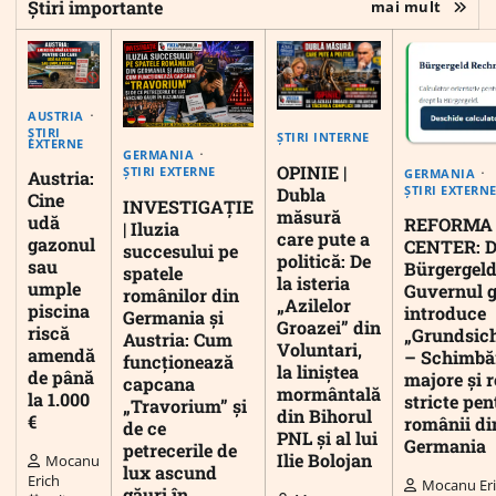
Știri importante
mai mult
AUSTRIA
ȘTIRI
ȘTIRI INTERNE
EXTERNE
GERMANIA
OPINIE |
ȘTIRI EXTERNE
GERMANIA
Austria:
ȘTIRI EXTERN
Dubla
Cine
INVESTIGAȚIE
măsură
udă
REFORMA
| Iluzia
care pute a
gazonul
CENTER: D
succesului pe
politică: De
sau
Bürgergeld
spatele
la isteria
umple
Guvernul 
românilor din
„Azilelor
piscina
introduce
Germania și
Groazei” din
riscă
„Grundsic
Austria: Cum
Voluntari,
amendă
– Schimbă
funcționează
la liniștea
de până
majore și r
capcana
mormântală
la 1.000
stricte pen
„Travorium” și
din Bihorul
€
românii di
de ce
PNL și al lui
Germania
petrecerile de
Ilie Bolojan
Mocanu
lux ascund
Erich
Mocanu Er
găuri în