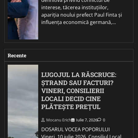
interese, tăcerea instituțiilor,
apariția noului prefect Paul Finta și
influența economică germană,…
Recente
LUGOJUL LA RĂSCRUCE:
ȘTRAND SAU FACTURI?
VINERI, CONSILIERII
LOCALI DECID CINE
PLĂTEȘTE PREȚUL
Mocanu Erich
Iulie 7, 2026
0
DOSARUL VOCEA POPORULUI
Vineri, 10 iulie 2026, Consiliul Local