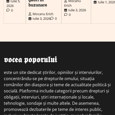
Mocanu
Iulie 5,
Iulie 1, 202
buzunare
Erich
2026
Iulie 3, 2026
0
Mocanu Erich
0
Iulie 3, 2026
0
𝖛𝖔𝖈𝖊𝖆 𝖕𝖔𝖕𝖔𝖗𝖚𝖑𝖚𝖎
este un site dedicat știrilor, opiniilor și interviurilor,
concentrându-se pe drepturile omului, situația
românilor din diaspora și teme de actualitate politică și
socială. Platforma include categorii precum drepturi și
obligații, interviuri, știri internaționale și locale,
tehnologie, sondaje și multe altele. De asemenea,
promovează dezbaterile pe teme de interes public,