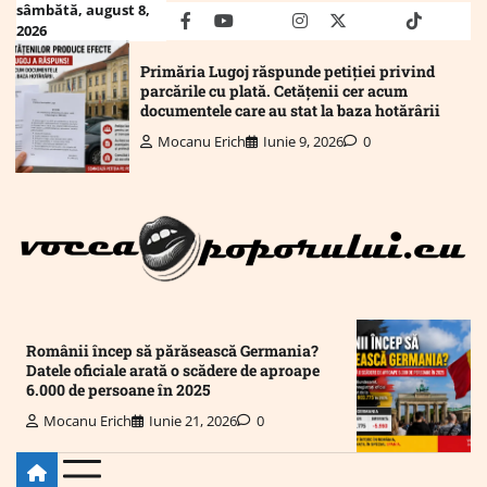
Skip
sâmbătă, august 8,
facebook
youtube
Mail
instagram
twitter
truth
tiktok
wha
2026
to
content
Primăria Lugoj răspunde petiției privind
parcările cu plată. Cetățenii cer acum
documentele care au stat la baza hotărârii
Mocanu Erich
Iunie 9, 2026
0
Românii încep să părăsească Germania?
Datele oficiale arată o scădere de aproape
6.000 de persoane în 2025
Mocanu Erich
Iunie 21, 2026
0