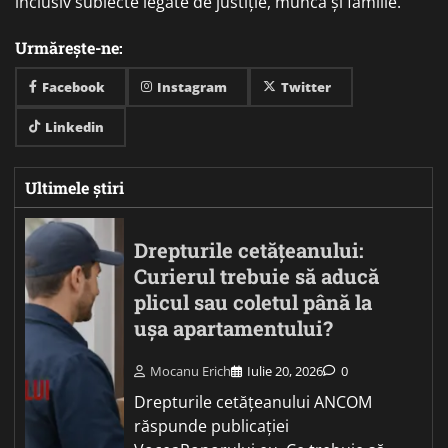
inclusiv subiecte legate de justiție, muncă și familie.
Urmărește-ne:
Facebook
Instagram
Twitter
Linkedin
Ultimele știri
Drepturile cetățeanului:
Curierul trebuie să aducă
plicul sau coletul până la
ușa apartamentului?
Mocanu Erich
Iulie 20, 2026
0
Drepturile cetățeanului ANCOM
răspunde publicației