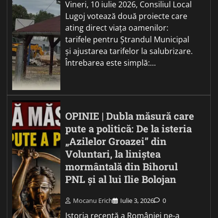
Vineri, 10 iulie 2026, Consiliul Local
Lugoj votează două proiecte care
ating direct viața oamenilor:
tarifele pentru Ștrandul Municipal
și ajustarea tarifelor la salubrizare.
Întrebarea este simplă:…
OPINIE | Dubla măsură care
pute a politică: De la isteria
„Azilelor Groazei” din
Voluntari, la liniștea
mormântală din Bihorul
PNL și al lui Ilie Bolojan
Mocanu Erich
Iulie 3, 2026
0
Istoria recentă a României ne-a