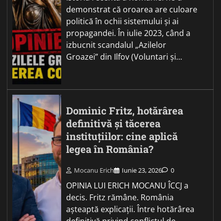
demonstrat că oroarea are culoare
politică în ochii sistemului și ai
propagandei. În iulie 2023, când a
izbucnit scandalul „Azilelor
Groazei” din Ilfov (Voluntari și…
Dominic Fritz, hotărârea
definitivă și tăcerea
instituțiilor: cine aplică
legea în România?
Mocanu Erich
Iunie 23, 2026
0
OPINIA LUI ERICH MOCANU ÎCCJ a
decis. Fritz rămâne. România
așteaptă explicații. Între hotărârea
definitivă privind conflictul de