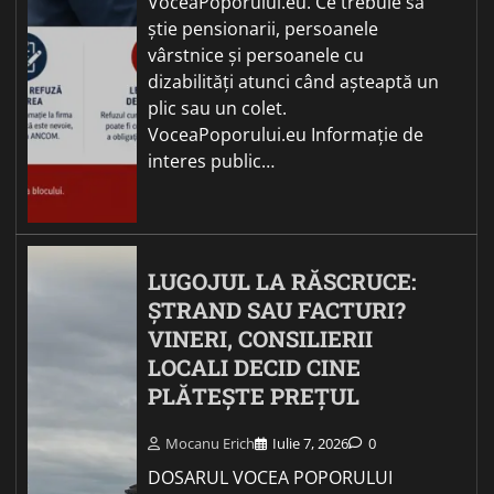
VoceaPoporului.eu. Ce trebuie să
știe pensionarii, persoanele
vârstnice și persoanele cu
dizabilități atunci când așteaptă un
plic sau un colet.
VoceaPoporului.eu Informație de
interes public…
LUGOJUL LA RĂSCRUCE:
ȘTRAND SAU FACTURI?
VINERI, CONSILIERII
LOCALI DECID CINE
PLĂTEȘTE PREȚUL
Mocanu Erich
Iulie 7, 2026
0
DOSARUL VOCEA POPORULUI