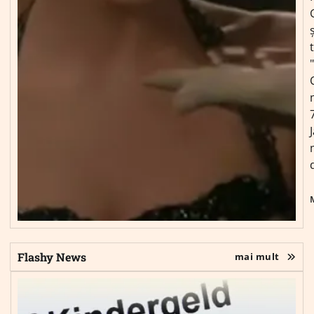
ș
Flashy News
mai mult