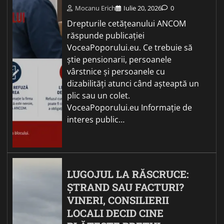
Mocanu Erich
Iulie 20, 2026
0
Drepturile cetățeanului ANCOM
răspunde publicației
VoceaPoporului.eu. Ce trebuie să
știe pensionarii, persoanele
vârstnice și persoanele cu
dizabilități atunci când așteaptă un
plic sau un colet.
VoceaPoporului.eu Informație de
interes public…
LUGOJUL LA RĂSCRUCE:
ȘTRAND SAU FACTURI?
VINERI, CONSILIERII
LOCALI DECID CINE