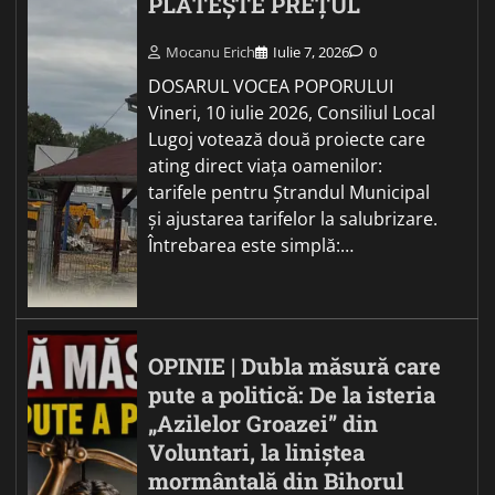
PLĂTEȘTE PREȚUL
Mocanu Erich
Iulie 7, 2026
0
DOSARUL VOCEA POPORULUI
Vineri, 10 iulie 2026, Consiliul Local
Lugoj votează două proiecte care
ating direct viața oamenilor:
tarifele pentru Ștrandul Municipal
și ajustarea tarifelor la salubrizare.
Întrebarea este simplă:…
OPINIE | Dubla măsură care
pute a politică: De la isteria
„Azilelor Groazei” din
Voluntari, la liniștea
mormântală din Bihorul