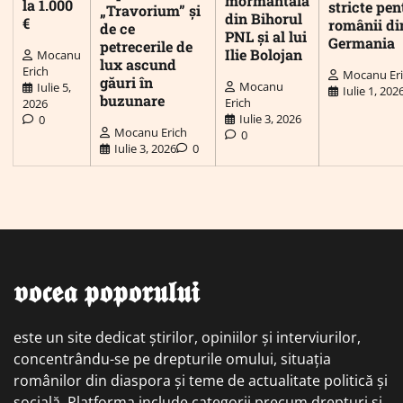
mormântală
la 1.000
stricte pen
„Travorium” și
din Bihorul
€
românii di
de ce
PNL și al lui
Germania
petrecerile de
Ilie Bolojan
Mocanu
lux ascund
Erich
Mocanu Er
găuri în
Mocanu
Iulie 5,
Iulie 1, 202
buzunare
Erich
2026
Iulie 3, 2026
0
Mocanu Erich
0
Iulie 3, 2026
0
𝖛𝖔𝖈𝖊𝖆 𝖕𝖔𝖕𝖔𝖗𝖚𝖑𝖚𝖎
este un site dedicat știrilor, opiniilor și interviurilor,
concentrându-se pe drepturile omului, situația
românilor din diaspora și teme de actualitate politică și
socială. Platforma include categorii precum drepturi și