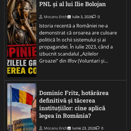
PNL și al lui Ilie Bolojan
Mocanu Erich
Iulie 3, 2026
0
Istoria recentă a României ne-a
demonstrat că oroarea are culoare
politică în ochii sistemului și ai
propagandei. În iulie 2023, când a
izbucnit scandalul „Azilelor
Groazei” din Ilfov (Voluntari și…
Dominic Fritz, hotărârea
definitivă și tăcerea
instituțiilor: cine aplică
legea în România?
Mocanu Erich
Iunie 23, 2026
0