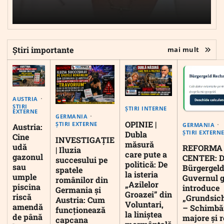
Știri importante
mai mult
AUSTRIA
ȘTIRI
ȘTIRI INTERNE
EXTERNE
GERMANIA
OPINIE |
ȘTIRI EXTERNE
GERMANIA
Austria:
ȘTIRI EXTERN
Dubla
Cine
INVESTIGAȚIE
măsură
udă
REFORMA
| Iluzia
care pute a
gazonul
CENTER: D
succesului pe
politică: De
sau
Bürgergeld
spatele
la isteria
umple
Guvernul 
românilor din
„Azilelor
piscina
introduce
Germania și
Groazei” din
riscă
„Grundsic
Austria: Cum
Voluntari,
amendă
– Schimbă
funcționează
la liniștea
de până
majore și r
capcana