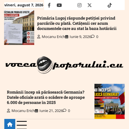
Skip
vineri, august 7, 2026
facebook
youtube
Mail
instagram
twitter
truth
tiktok
wha
to
content
Primăria Lugoj răspunde petiției privind
parcările cu plată. Cetățenii cer acum
documentele care au stat la baza hotărârii
Mocanu Erich
Iunie 9, 2026
0
Românii încep să părăsească Germania?
Datele oficiale arată o scădere de aproape
6.000 de persoane în 2025
Mocanu Erich
Iunie 21, 2026
0