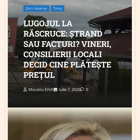
Știri Interne
Timis
LUGOJUL LA
RĂSCRUCE: ȘTRAND
SAU FACTURI? VINERI,
CONSILIERII LOCALI
DECID CINE PLĂTEȘTE
PREȚUL
Mocanu Erich
Iulie 7, 2026
0