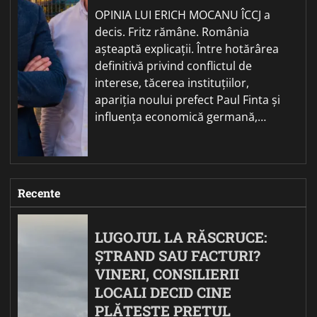
OPINIA LUI ERICH MOCANU ÎCCJ a
decis. Fritz rămâne. România
așteaptă explicații. Între hotărârea
definitivă privind conflictul de
interese, tăcerea instituțiilor,
apariția noului prefect Paul Finta și
influența economică germană,…
Recente
LUGOJUL LA RĂSCRUCE:
ȘTRAND SAU FACTURI?
VINERI, CONSILIERII
LOCALI DECID CINE
PLĂTEȘTE PREȚUL