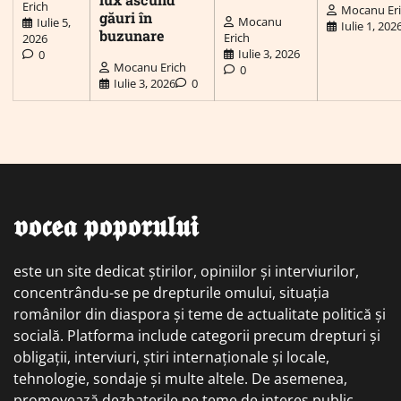
Erich
Mocanu Er
găuri în
Mocanu
Iulie 5,
Iulie 1, 202
buzunare
Erich
2026
Iulie 3, 2026
0
Mocanu Erich
0
Iulie 3, 2026
0
𝖛𝖔𝖈𝖊𝖆 𝖕𝖔𝖕𝖔𝖗𝖚𝖑𝖚𝖎
este un site dedicat știrilor, opiniilor și interviurilor,
concentrându-se pe drepturile omului, situația
românilor din diaspora și teme de actualitate politică și
socială. Platforma include categorii precum drepturi și
obligații, interviuri, știri internaționale și locale,
tehnologie, sondaje și multe altele. De asemenea,
promovează dezbaterile pe teme de interes public,