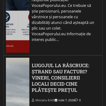
VoceaPoporului.eu. Ce trebuie să
știe pensionarii, persoanele
vârstnice și persoanele cu
dizabilități atunci când așteaptă un
plic sau un colet.
VoceaPoporului.eu Informație de
interes public…
LUGOJUL LA RĂSCRUCE:
ȘTRAND SAU FACTURI?
VINERI, CONSILIERII
LOCALI DECID CINE
PLĂTEȘTE PREȚUL
Mocanu Erich
Iulie 7, 2026
0