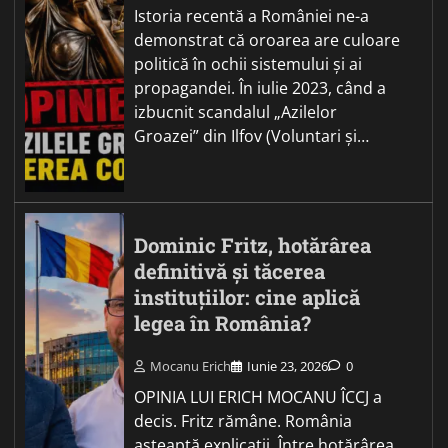
Istoria recentă a României ne-a
demonstrat că oroarea are culoare
politică în ochii sistemului și ai
propagandei. În iulie 2023, când a
izbucnit scandalul „Azilelor
Groazei” din Ilfov (Voluntari și…
Dominic Fritz, hotărârea
definitivă și tăcerea
instituțiilor: cine aplică
legea în România?
Mocanu Erich
Iunie 23, 2026
0
OPINIA LUI ERICH MOCANU ÎCCJ a
decis. Fritz rămâne. România
așteaptă explicații. Între hotărârea