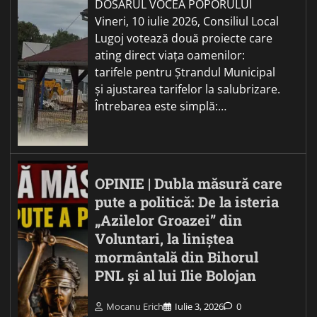
DOSARUL VOCEA POPORULUI
Vineri, 10 iulie 2026, Consiliul Local
Lugoj votează două proiecte care
ating direct viața oamenilor:
tarifele pentru Ștrandul Municipal
și ajustarea tarifelor la salubrizare.
Întrebarea este simplă:…
OPINIE | Dubla măsură care
pute a politică: De la isteria
„Azilelor Groazei” din
Voluntari, la liniștea
mormântală din Bihorul
PNL și al lui Ilie Bolojan
Mocanu Erich
Iulie 3, 2026
0