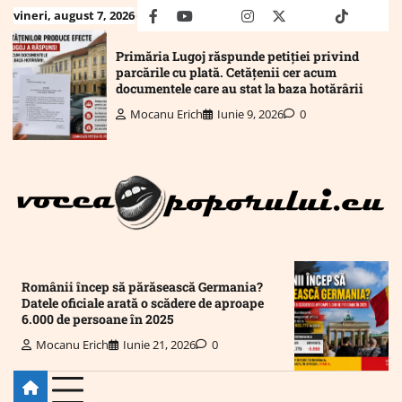
Skip
vineri, august 7, 2026
facebook
youtube
Mail
instagram
twitter
truth
tiktok
wha
to
content
Primăria Lugoj răspunde petiției privind
parcările cu plată. Cetățenii cer acum
documentele care au stat la baza hotărârii
Mocanu Erich
Iunie 9, 2026
0
Românii încep să părăsească Germania?
Datele oficiale arată o scădere de aproape
6.000 de persoane în 2025
Mocanu Erich
Iunie 21, 2026
0