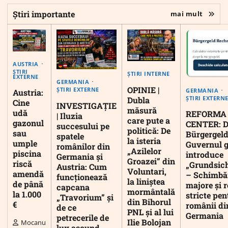
Știri importante
mai mult
AUSTRIA
ȘTIRI
ȘTIRI INTERNE
EXTERNE
GERMANIA
OPINIE |
ȘTIRI EXTERNE
GERMANIA
Austria:
ȘTIRI EXTERN
Dubla
Cine
INVESTIGAȚIE
măsură
udă
REFORMA
| Iluzia
care pute a
gazonul
CENTER: D
succesului pe
politică: De
sau
Bürgergeld
spatele
la isteria
umple
Guvernul 
românilor din
„Azilelor
piscina
introduce
Germania și
Groazei” din
riscă
„Grundsic
Austria: Cum
Voluntari,
amendă
– Schimbă
funcționează
la liniștea
de până
majore și r
capcana
mormântală
la 1.000
stricte pen
„Travorium” și
din Bihorul
€
românii di
de ce
PNL și al lui
Germania
petrecerile de
Ilie Bolojan
Mocanu
lux ascund