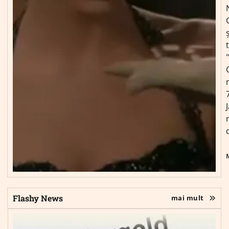
ș
Flashy News
mai mult