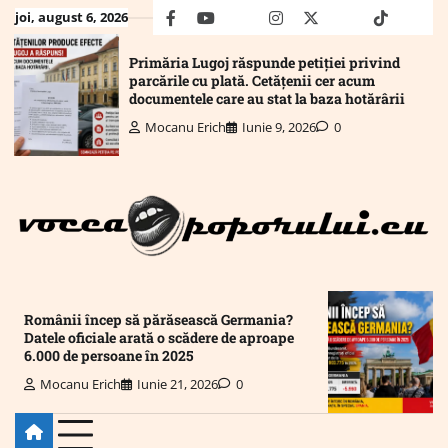
Skip
joi, august 6, 2026
facebook
youtube
Mail
instagram
twitter
truth
tiktok
wha
to
content
Primăria Lugoj răspunde petiției privind
parcările cu plată. Cetățenii cer acum
documentele care au stat la baza hotărârii
Mocanu Erich
Iunie 9, 2026
0
Românii încep să părăsească Germania?
Datele oficiale arată o scădere de aproape
6.000 de persoane în 2025
Mocanu Erich
Iunie 21, 2026
0