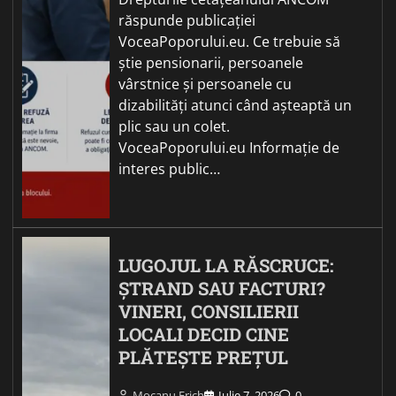
răspunde publicației
VoceaPoporului.eu. Ce trebuie să
știe pensionarii, persoanele
vârstnice și persoanele cu
dizabilități atunci când așteaptă un
plic sau un colet.
VoceaPoporului.eu Informație de
interes public…
LUGOJUL LA RĂSCRUCE:
ȘTRAND SAU FACTURI?
VINERI, CONSILIERII
LOCALI DECID CINE
PLĂTEȘTE PREȚUL
Mocanu Erich
Iulie 7, 2026
0