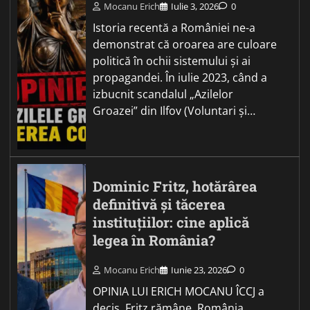
Mocanu Erich
Iulie 3, 2026
0
Istoria recentă a României ne-a
demonstrat că oroarea are culoare
politică în ochii sistemului și ai
propagandei. În iulie 2023, când a
izbucnit scandalul „Azilelor
Groazei” din Ilfov (Voluntari și…
Dominic Fritz, hotărârea
definitivă și tăcerea
instituțiilor: cine aplică
legea în România?
Mocanu Erich
Iunie 23, 2026
0
OPINIA LUI ERICH MOCANU ÎCCJ a
decis. Fritz rămâne. România