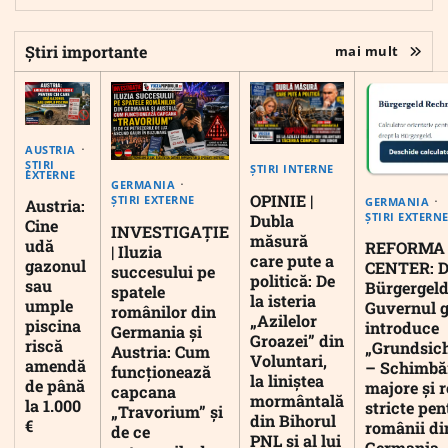
Știri importante
mai mult
AUSTRIA
ȘTIRI
ȘTIRI INTERNE
EXTERNE
GERMANIA
OPINIE |
ȘTIRI EXTERNE
GERMANIA
Austria:
ȘTIRI EXTERN
Dubla
Cine
INVESTIGAȚIE
măsură
udă
REFORMA
| Iluzia
care pute a
gazonul
CENTER: D
succesului pe
politică: De
sau
Bürgergeld
spatele
la isteria
umple
Guvernul 
românilor din
„Azilelor
piscina
introduce
Germania și
Groazei” din
riscă
„Grundsic
Austria: Cum
Voluntari,
amendă
– Schimbă
funcționează
la liniștea
de până
majore și r
capcana
mormântală
la 1.000
stricte pen
„Travorium” și
din Bihorul
€
românii di
de ce
PNL și al lui
Germania