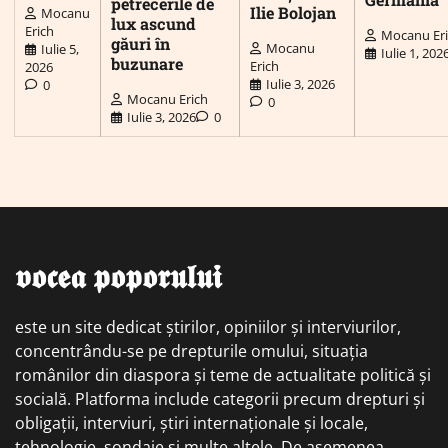
petrecerile de
Ilie Bolojan
Mocanu
lux ascund
Erich
Mocanu Er
găuri în
Mocanu
Iulie 5,
Iulie 1, 202
buzunare
Erich
2026
Iulie 3, 2026
0
Mocanu Erich
0
Iulie 3, 2026
0
𝖛𝖔𝖈𝖊𝖆 𝖕𝖔𝖕𝖔𝖗𝖚𝖑𝖚𝖎
este un site dedicat știrilor, opiniilor și interviurilor,
concentrându-se pe drepturile omului, situația
românilor din diaspora și teme de actualitate politică și
socială. Platforma include categorii precum drepturi și
obligații, interviuri, știri internaționale și locale,
tehnologie, sondaje și multe altele. De asemenea,