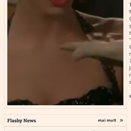
ș
Flashy News
mai mult