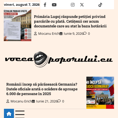
Skip
vineri, august 7, 2026
facebook
youtube
Mail
instagram
twitter
truth
tiktok
wha
to
content
Primăria Lugoj răspunde petiției privind
parcările cu plată. Cetățenii cer acum
documentele care au stat la baza hotărârii
Mocanu Erich
Iunie 9, 2026
0
Românii încep să părăsească Germania?
Datele oficiale arată o scădere de aproape
6.000 de persoane în 2025
Mocanu Erich
Iunie 21, 2026
0