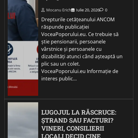
Mocanu Erich
Iulie 20, 2026
0
Drepturile cetățeanului ANCOM
răspunde publicației
VoceaPoporului.eu. Ce trebuie să
știe pensionarii, persoanele
vârstnice și persoanele cu
dizabilități atunci când așteaptă un
plic sau un colet.
VoceaPoporului.eu Informație de
interes public…
LUGOJUL LA RĂSCRUCE:
ȘTRAND SAU FACTURI?
VINERI, CONSILIERII
LOCALI DECID CINE