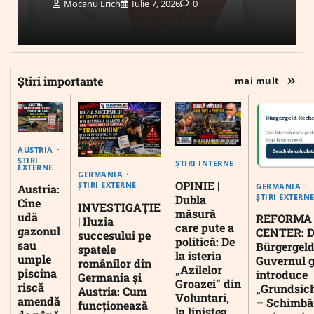
Mocanu Erich
Iulie 7, 2026
0
Știri importante
mai mult
AUSTRIA
ȘTIRI
ȘTIRI INTERNE
EXTERNE
GERMANIA
OPINIE |
ȘTIRI EXTERNE
GERMANIA
Austria:
ȘTIRI EXTERN
Dubla
Cine
INVESTIGAȚIE
măsură
udă
REFORMA
| Iluzia
care pute a
gazonul
CENTER: D
succesului pe
politică: De
sau
Bürgergeld
spatele
la isteria
umple
Guvernul 
românilor din
„Azilelor
piscina
introduce
Germania și
Groazei” din
riscă
„Grundsic
Austria: Cum
Voluntari,
amendă
– Schimbă
funcționează
la liniștea