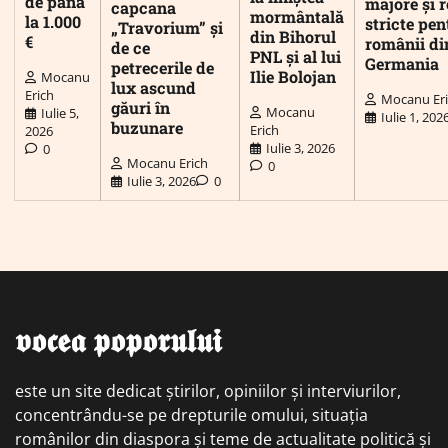
de până
majore și r
capcana
mormântală
la 1.000
stricte pen
„Travorium” și
din Bihorul
€
românii di
de ce
PNL și al lui
Germania
petrecerile de
Ilie Bolojan
Mocanu
lux ascund
Erich
Mocanu Er
găuri în
Mocanu
Iulie 5,
Iulie 1, 202
buzunare
Erich
2026
Iulie 3, 2026
0
Mocanu Erich
0
Iulie 3, 2026
0
𝖛𝖔𝖈𝖊𝖆 𝖕𝖔𝖕𝖔𝖗𝖚𝖑𝖚𝖎
este un site dedicat știrilor, opiniilor și interviurilor,
concentrându-se pe drepturile omului, situația
românilor din diaspora și teme de actualitate politică și