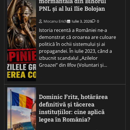
mormântală din Bihorul
PNL și al lui Ilie Bolojan
Mocanu Erich
Iulie 3, 2026
0
Istoria recentă a României ne-a
demonstrat că oroarea are culoare
politică în ochii sistemului și ai
propagandei. În iulie 2023, când a
izbucnit scandalul „Azilelor
Groazei” din Ilfov (Voluntari și…
Dominic Fritz, hotărârea
definitivă și tăcerea
instituțiilor: cine aplică
legea în România?