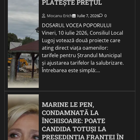
PLĂTEȘTE PREȚUL
Mocanu Erich
Iulie 7, 2026
0
DOSARUL VOCEA POPORULUI
Vineri, 10 iulie 2026, Consiliul Local
Lugoj votează două proiecte care
ating direct viața oamenilor:
tarifele pentru Ștrandul Municipal
și ajustarea tarifelor la salubrizare.
Întrebarea este simplă:…
MARINE LE PEN,
CONDAMNATĂ LA
ÎNCHISOARE: POATE
CANDIDA TOTUȘI LA
PREȘEDINȚIA FRANȚEI ÎN