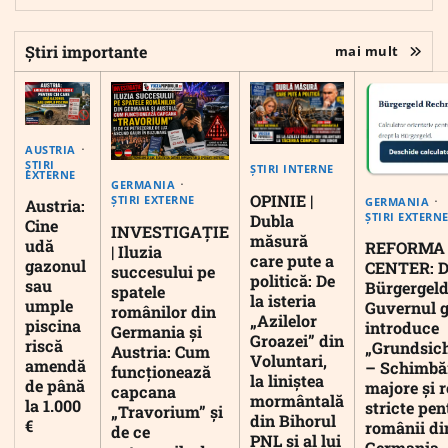
Știri importante
mai mult
AUSTRIA
ȘTIRI
ȘTIRI INTERNE
EXTERNE
GERMANIA
OPINIE |
ȘTIRI EXTERNE
GERMANIA
Austria:
ȘTIRI EXTERN
Dubla
Cine
INVESTIGAȚIE
măsură
udă
REFORMA
| Iluzia
care pute a
gazonul
CENTER: D
succesului pe
politică: De
sau
Bürgergeld
spatele
la isteria
umple
Guvernul 
românilor din
„Azilelor
piscina
introduce
Germania și
Groazei” din
riscă
„Grundsic
Austria: Cum
Voluntari,
amendă
– Schimbă
funcționează
la liniștea
de până
majore și r
capcana
mormântală
la 1.000
stricte pen
„Travorium” și
din Bihorul
€
românii di
de ce
PNL și al lui
Germania