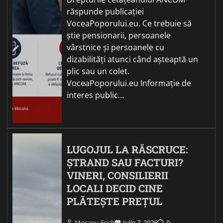
răspunde publicației
VoceaPoporului.eu. Ce trebuie să
știe pensionarii, persoanele
vârstnice și persoanele cu
dizabilități atunci când așteaptă un
plic sau un colet.
VoceaPoporului.eu Informație de
interes public…
LUGOJUL LA RĂSCRUCE:
ȘTRAND SAU FACTURI?
VINERI, CONSILIERII
LOCALI DECID CINE
PLĂTEȘTE PREȚUL
Mocanu Erich
Iulie 7, 2026
0