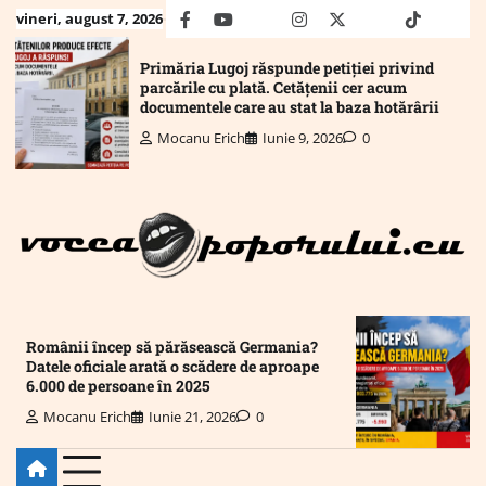
Skip
vineri, august 7, 2026
facebook
youtube
Mail
instagram
twitter
truth
tiktok
wha
to
content
Primăria Lugoj răspunde petiției privind
parcările cu plată. Cetățenii cer acum
documentele care au stat la baza hotărârii
Mocanu Erich
Iunie 9, 2026
0
Românii încep să părăsească Germania?
Datele oficiale arată o scădere de aproape
6.000 de persoane în 2025
Mocanu Erich
Iunie 21, 2026
0