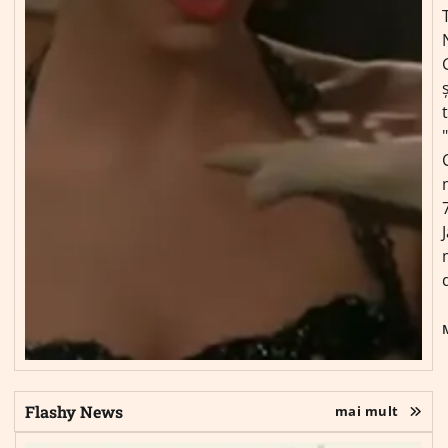
ș
Flashy News
mai mult