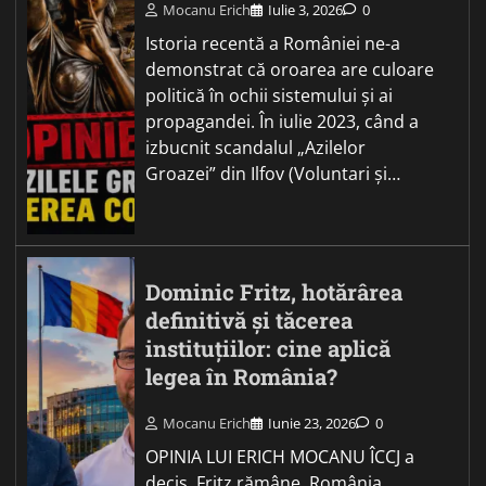
Mocanu Erich
Iulie 3, 2026
0
Istoria recentă a României ne-a
demonstrat că oroarea are culoare
politică în ochii sistemului și ai
propagandei. În iulie 2023, când a
izbucnit scandalul „Azilelor
Groazei” din Ilfov (Voluntari și…
Dominic Fritz, hotărârea
definitivă și tăcerea
instituțiilor: cine aplică
legea în România?
Mocanu Erich
Iunie 23, 2026
0
OPINIA LUI ERICH MOCANU ÎCCJ a
decis. Fritz rămâne. România