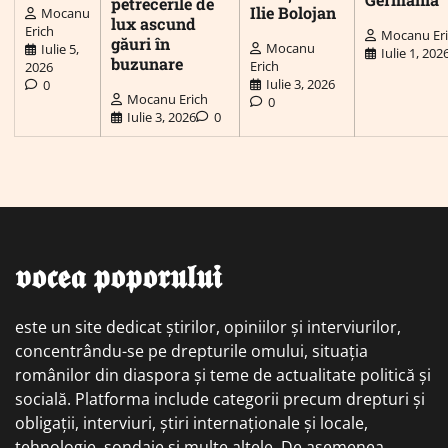
petrecerile de
Ilie Bolojan
Mocanu
lux ascund
Erich
Mocanu Er
găuri în
Mocanu
Iulie 5,
Iulie 1, 202
buzunare
Erich
2026
Iulie 3, 2026
0
Mocanu Erich
0
Iulie 3, 2026
0
𝖛𝖔𝖈𝖊𝖆 𝖕𝖔𝖕𝖔𝖗𝖚𝖑𝖚𝖎
este un site dedicat știrilor, opiniilor și interviurilor,
concentrându-se pe drepturile omului, situația
românilor din diaspora și teme de actualitate politică și
socială. Platforma include categorii precum drepturi și
obligații, interviuri, știri internaționale și locale,
tehnologie, sondaje și multe altele. De asemenea,