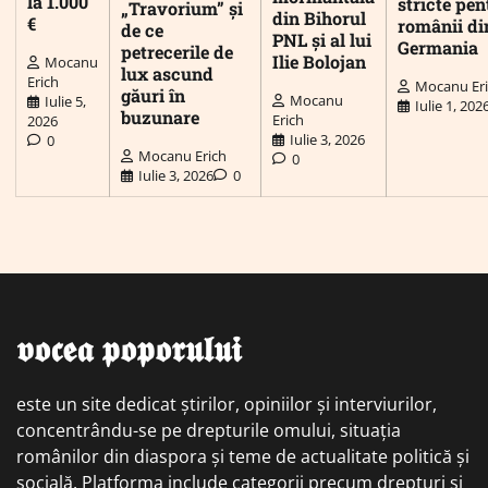
la 1.000
stricte pen
„Travorium” și
din Bihorul
€
românii di
de ce
PNL și al lui
Germania
petrecerile de
Ilie Bolojan
Mocanu
lux ascund
Erich
Mocanu Er
găuri în
Mocanu
Iulie 5,
Iulie 1, 202
buzunare
Erich
2026
Iulie 3, 2026
0
Mocanu Erich
0
Iulie 3, 2026
0
𝖛𝖔𝖈𝖊𝖆 𝖕𝖔𝖕𝖔𝖗𝖚𝖑𝖚𝖎
este un site dedicat știrilor, opiniilor și interviurilor,
concentrându-se pe drepturile omului, situația
românilor din diaspora și teme de actualitate politică și
socială. Platforma include categorii precum drepturi și