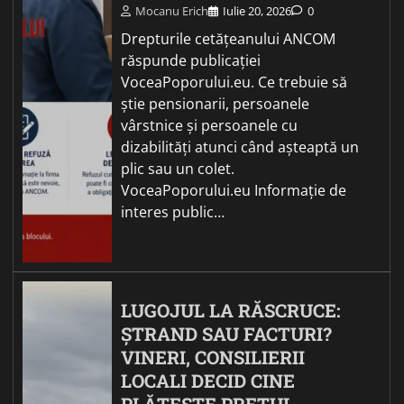
Mocanu Erich
Iulie 20, 2026
0
Drepturile cetățeanului ANCOM
răspunde publicației
VoceaPoporului.eu. Ce trebuie să
știe pensionarii, persoanele
vârstnice și persoanele cu
dizabilități atunci când așteaptă un
plic sau un colet.
VoceaPoporului.eu Informație de
interes public…
LUGOJUL LA RĂSCRUCE:
ȘTRAND SAU FACTURI?
VINERI, CONSILIERII
LOCALI DECID CINE