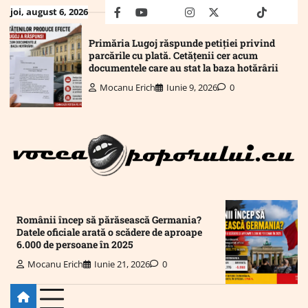
Skip
joi, august 6, 2026
facebook
youtube
Mail
instagram
twitter
truth
tiktok
wha
to
content
Primăria Lugoj răspunde petiției privind
parcările cu plată. Cetățenii cer acum
documentele care au stat la baza hotărârii
Mocanu Erich
Iunie 9, 2026
0
Românii încep să părăsească Germania?
Datele oficiale arată o scădere de aproape
6.000 de persoane în 2025
Mocanu Erich
Iunie 21, 2026
0