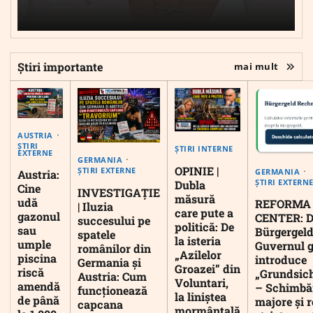
Știri importante
mai mult
AUSTRIA
ȘTIRI
ȘTIRI INTERNE
EXTERNE
GERMANIA
OPINIE |
ȘTIRI EXTERNE
GERMANIA
Austria:
ȘTIRI EXTERN
Dubla
Cine
INVESTIGAȚIE
măsură
udă
REFORMA
| Iluzia
care pute a
gazonul
CENTER: D
succesului pe
politică: De
sau
Bürgergeld
spatele
la isteria
umple
Guvernul 
românilor din
„Azilelor
piscina
introduce
Germania și
Groazei” din
riscă
„Grundsic
Austria: Cum
Voluntari,
amendă
– Schimbă
funcționează
la liniștea
de până
majore și r
capcana
mormântală