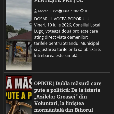
PLĂTEȘTE PREȚUL
Mocanu Erich
Iulie 7, 2026
0
DOSARUL VOCEA POPORULUI
Vineri, 10 iulie 2026, Consiliul Local
Lugoj votează două proiecte care
ating direct viața oamenilor:
tarifele pentru Ștrandul Municipal
și ajustarea tarifelor la salubrizare.
Întrebarea este simplă:…
OPINIE | Dubla măsură care
pute a politică: De la isteria
„Azilelor Groazei” din
Voluntari, la liniștea
mormântală din Bihorul