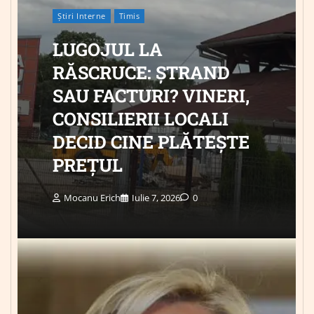
Știri Interne
Timis
LUGOJUL LA
RĂSCRUCE: ȘTRAND
SAU FACTURI? VINERI,
CONSILIERII LOCALI
DECID CINE PLĂTEȘTE
PREȚUL
Mocanu Erich
Iulie 7, 2026
0