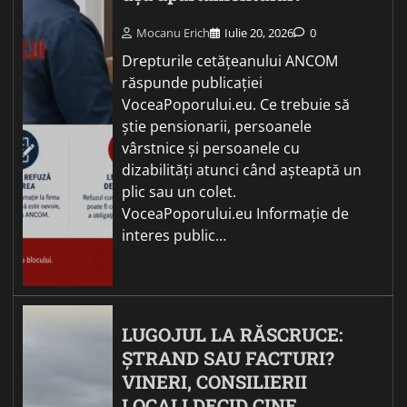
Mocanu Erich
Iulie 20, 2026
0
Drepturile cetățeanului ANCOM
răspunde publicației
VoceaPoporului.eu. Ce trebuie să
știe pensionarii, persoanele
vârstnice și persoanele cu
dizabilități atunci când așteaptă un
plic sau un colet.
VoceaPoporului.eu Informație de
interes public…
LUGOJUL LA RĂSCRUCE:
ȘTRAND SAU FACTURI?
VINERI, CONSILIERII
LOCALI DECID CINE