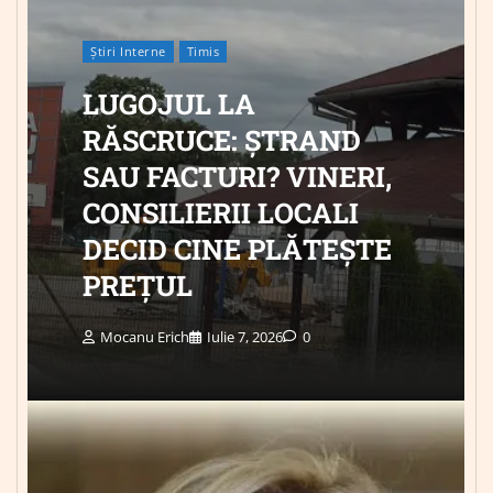
Știri Interne
Timis
LUGOJUL LA
RĂSCRUCE: ȘTRAND
SAU FACTURI? VINERI,
CONSILIERII LOCALI
DECID CINE PLĂTEȘTE
PREȚUL
Mocanu Erich
Iulie 7, 2026
0