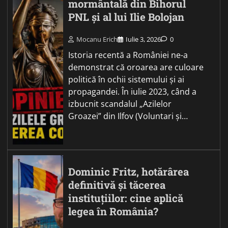
mormântală din Bihorul
PNL și al lui Ilie Bolojan
Mocanu Erich
Iulie 3, 2026
0
Istoria recentă a României ne-a
demonstrat că oroarea are culoare
politică în ochii sistemului și ai
propagandei. În iulie 2023, când a
izbucnit scandalul „Azilelor
Groazei” din Ilfov (Voluntari și…
Dominic Fritz, hotărârea
definitivă și tăcerea
instituțiilor: cine aplică
legea în România?