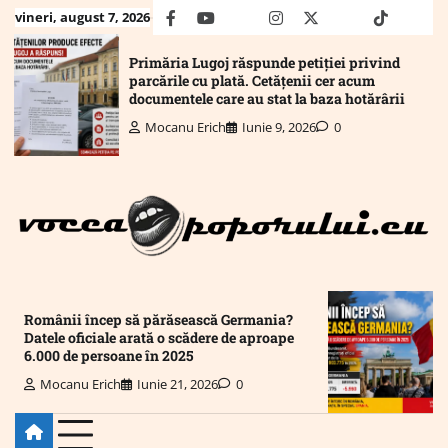
Skip
vineri, august 7, 2026
facebook
youtube
Mail
instagram
twitter
truth
tiktok
wha
to
content
Primăria Lugoj răspunde petiției privind
parcările cu plată. Cetățenii cer acum
documentele care au stat la baza hotărârii
Mocanu Erich
Iunie 9, 2026
0
Românii încep să părăsească Germania?
Datele oficiale arată o scădere de aproape
6.000 de persoane în 2025
Mocanu Erich
Iunie 21, 2026
0