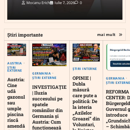
Mocanu Erich
Iulie 7, 2026
0
Știri importante
mai mult
AUSTRIA
ȘTIRI
ȘTIRI INTERNE
EXTERNE
GERMANIA
OPINIE |
ȘTIRI EXTERNE
GERMANIA
Austria:
ȘTIRI EXTERN
Dubla
Cine
INVESTIGAȚIE
măsură
udă
REFORMA
| Iluzia
care pute a
gazonul
CENTER: D
succesului pe
politică: De
sau
Bürgergeld
spatele
la isteria
umple
Guvernul 
românilor din
„Azilelor
piscina
introduce
Germania și
Groazei” din
riscă
„Grundsic
Austria: Cum
Voluntari,
amendă
– Schimbă
funcționează