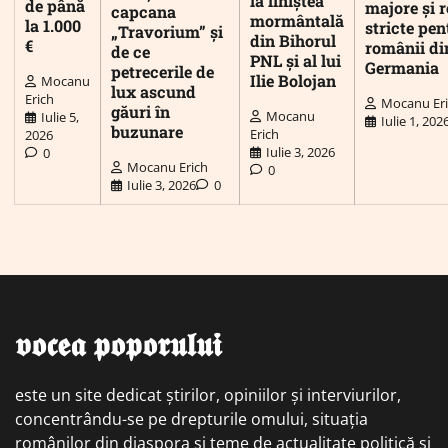
la liniștea
de până
majore și r
capcana
mormântală
la 1.000
stricte pen
„Travorium” și
din Bihorul
€
românii di
de ce
PNL și al lui
Germania
petrecerile de
Ilie Bolojan
Mocanu
lux ascund
Erich
Mocanu Er
găuri în
Mocanu
Iulie 5,
Iulie 1, 202
buzunare
Erich
2026
Iulie 3, 2026
0
Mocanu Erich
0
Iulie 3, 2026
0
𝖛𝖔𝖈𝖊𝖆 𝖕𝖔𝖕𝖔𝖗𝖚𝖑𝖚𝖎
este un site dedicat știrilor, opiniilor și interviurilor,
concentrându-se pe drepturile omului, situația
românilor din diaspora și teme de actualitate politică și