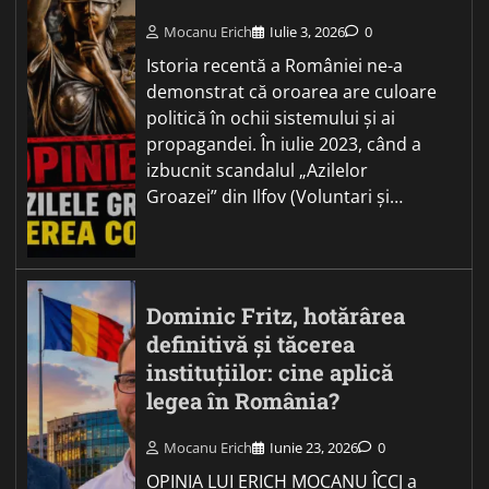
Mocanu Erich
Iulie 3, 2026
0
Istoria recentă a României ne-a
demonstrat că oroarea are culoare
politică în ochii sistemului și ai
propagandei. În iulie 2023, când a
izbucnit scandalul „Azilelor
Groazei” din Ilfov (Voluntari și…
Dominic Fritz, hotărârea
definitivă și tăcerea
instituțiilor: cine aplică
legea în România?
Mocanu Erich
Iunie 23, 2026
0
OPINIA LUI ERICH MOCANU ÎCCJ a