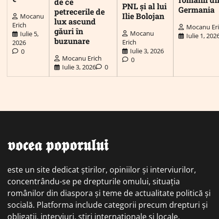
de ce
PNL și al lui
Germania
petrecerile de
Ilie Bolojan
Mocanu
lux ascund
Erich
Mocanu Er
găuri în
Mocanu
Iulie 5,
Iulie 1, 202
buzunare
Erich
2026
Iulie 3, 2026
0
Mocanu Erich
0
Iulie 3, 2026
0
𝖛𝖔𝖈𝖊𝖆 𝖕𝖔𝖕𝖔𝖗𝖚𝖑𝖚𝖎
este un site dedicat știrilor, opiniilor și interviurilor,
concentrându-se pe drepturile omului, situația
românilor din diaspora și teme de actualitate politică și
socială. Platforma include categorii precum drepturi și
obligații, interviuri, știri internaționale și locale,