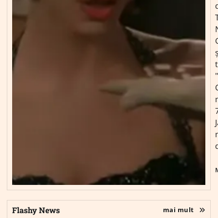
ș
Flashy News
mai mult