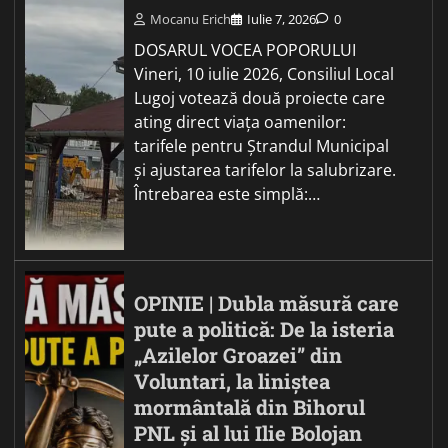
Mocanu Erich
Iulie 7, 2026
0
DOSARUL VOCEA POPORULUI
Vineri, 10 iulie 2026, Consiliul Local
Lugoj votează două proiecte care
ating direct viața oamenilor:
tarifele pentru Ștrandul Municipal
și ajustarea tarifelor la salubrizare.
Întrebarea este simplă:…
OPINIE | Dubla măsură care
pute a politică: De la isteria
„Azilelor Groazei” din
Voluntari, la liniștea
mormântală din Bihorul
PNL și al lui Ilie Bolojan