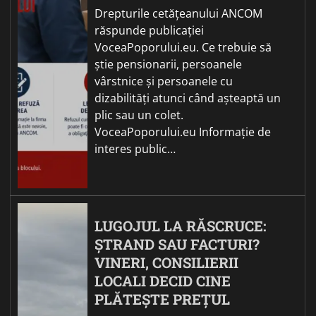
Drepturile cetățeanului ANCOM
răspunde publicației
VoceaPoporului.eu. Ce trebuie să
știe pensionarii, persoanele
vârstnice și persoanele cu
dizabilități atunci când așteaptă un
plic sau un colet.
VoceaPoporului.eu Informație de
interes public…
LUGOJUL LA RĂSCRUCE:
ȘTRAND SAU FACTURI?
VINERI, CONSILIERII
LOCALI DECID CINE
PLĂTEȘTE PREȚUL