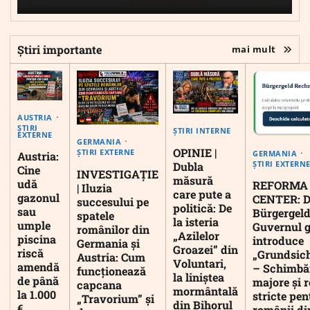
Știri importante
mai mult
AUSTRIA
ȘTIRI
ȘTIRI INTERNE
EXTERNE
GERMANIA
OPINIE |
ȘTIRI EXTERNE
GERMANIA
Austria:
ȘTIRI EXTERN
Dubla
Cine
INVESTIGAȚIE
măsură
udă
REFORMA
| Iluzia
care pute a
gazonul
CENTER: D
succesului pe
politică: De
sau
Bürgergeld
spatele
la isteria
umple
Guvernul 
românilor din
„Azilelor
piscina
introduce
Germania și
Groazei” din
riscă
„Grundsic
Austria: Cum
Voluntari,
amendă
– Schimbă
funcționează
la liniștea
de până
majore și r
capcana
mormântală
la 1.000
stricte pen
„Travorium” și
din Bihorul
€
românii di