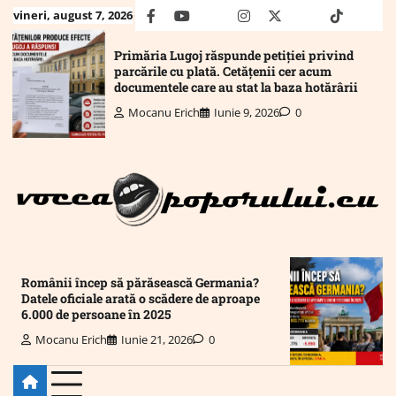
Skip
vineri, august 7, 2026
facebook
youtube
Mail
instagram
twitter
truth
tiktok
wha
to
content
Primăria Lugoj răspunde petiției privind
parcările cu plată. Cetățenii cer acum
documentele care au stat la baza hotărârii
Mocanu Erich
Iunie 9, 2026
0
Românii încep să părăsească Germania?
Datele oficiale arată o scădere de aproape
6.000 de persoane în 2025
Mocanu Erich
Iunie 21, 2026
0