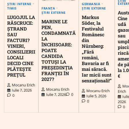
ȘTIRI
EXTER
ȘTIRI INTERNE
GERMANIA
FRANȚA
TIMIS
ȘTIRI EXTERNE
Austr
ȘTIRI EXTERNE
LUGOJUL LA
Markus
Cine
MARINE LE
RĂSCRUCE:
Söder, la
udă
PEN,
ȘTRAND
Festivalul
gazo
CONDAMNATĂ
SAU
Românesc
sau
LA
FACTURI?
din
umpl
ÎNCHISOARE:
VINERI,
Nürnberg:
pisc
POATE
CONSILIERII
„Fără
riscă
CANDIDA
LOCALI
români,
ame
TOTUȘI LA
DECID CINE
Bavaria ar fi
de p
PREȘEDINȚIA
PLĂTEȘTE
mai săracă.
la 1.
FRANȚEI ÎN
PREȚUL
Iar micii sunt
€
2027?
senzaționali!”
Mocanu Erich
Mo
Mocanu Erich
Iulie 7, 2026
Mocanu Erich
Erich
Iulie 7, 2026
0
0
Iulie 5, 2026
Iuli
0
2026
0