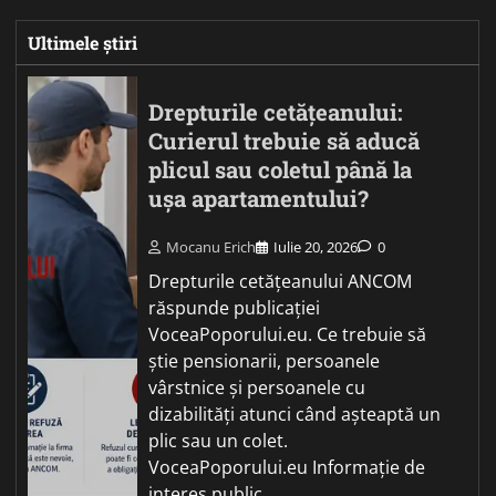
Ultimele știri
Drepturile cetățeanului:
Curierul trebuie să aducă
plicul sau coletul până la
ușa apartamentului?
Mocanu Erich
Iulie 20, 2026
0
Drepturile cetățeanului ANCOM
răspunde publicației
VoceaPoporului.eu. Ce trebuie să
știe pensionarii, persoanele
vârstnice și persoanele cu
dizabilități atunci când așteaptă un
plic sau un colet.
VoceaPoporului.eu Informație de
interes public…