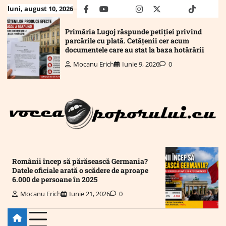
Skip
luni, august 10, 2026
facebook
youtube
Mail
instagram
twitter
truth
tiktok
wha
to
content
Primăria Lugoj răspunde petiției privind
parcările cu plată. Cetățenii cer acum
documentele care au stat la baza hotărârii
Mocanu Erich
Iunie 9, 2026
0
Românii încep să părăsească Germania?
Datele oficiale arată o scădere de aproape
6.000 de persoane în 2025
Mocanu Erich
Iunie 21, 2026
0