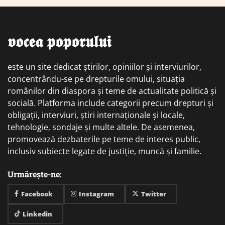
𝖛𝖔𝖈𝖊𝖆 𝖕𝖔𝖕𝖔𝖗𝖚𝖑𝖚𝖎
este un site dedicat știrilor, opiniilor și interviurilor,
concentrându-se pe drepturile omului, situația
românilor din diaspora și teme de actualitate politică și
socială. Platforma include categorii precum drepturi și
obligații, interviuri, știri internaționale și locale,
tehnologie, sondaje și multe altele. De asemenea,
promovează dezbaterile pe teme de interes public,
inclusiv subiecte legate de justiție, muncă și familie.
Urmărește-ne:
Facebook
Instagram
Twitter
Linkedin