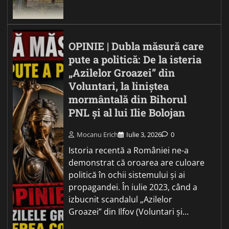
OPINIE | Dubla măsură care
pute a politică: De la isteria
„Azilelor Groazei” din
Voluntari, la liniștea
mormântală din Bihorul
PNL și al lui Ilie Bolojan
Mocanu Erich
Iulie 3, 2026
0
Istoria recentă a României ne-a
demonstrat că oroarea are culoare
politică în ochii sistemului și ai
propagandei. În iulie 2023, când a
izbucnit scandalul „Azilelor
Groazei” din Ilfov (Voluntari și…