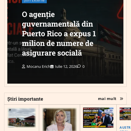
Știri Externe
O agenție
guvernamentală din
Puerto Rico a expus 1
milion de numere de
asigurare socială
Mocanu Erich
Iulie 12, 2026
0
Știri importante
mai mult
AUSTR