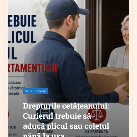
Știri Interne
Drepturile cetățeanului:
Curierul trebuie să
aducă plicul sau coletul
până la ușa