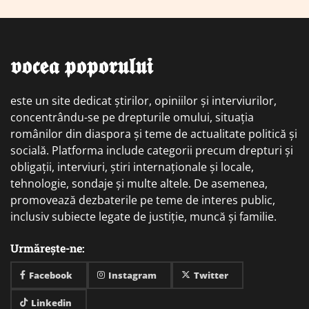
𝖛𝖔𝖈𝖊𝖆 𝖕𝖔𝖕𝖔𝖗𝖚𝖑𝖚𝖎
este un site dedicat știrilor, opiniilor și interviurilor,
concentrându-se pe drepturile omului, situația
românilor din diaspora și teme de actualitate politică și
socială. Platforma include categorii precum drepturi și
obligații, interviuri, știri internaționale și locale,
tehnologie, sondaje și multe altele. De asemenea,
promovează dezbaterile pe teme de interes public,
inclusiv subiecte legate de justiție, muncă și familie.
Urmărește-ne:
Facebook
Instagram
Twitter
Linkedin