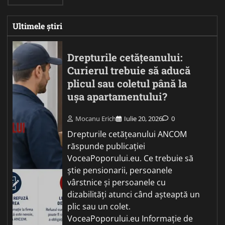
Ultimele știri
Drepturile cetățeanului:
Curierul trebuie să aducă
plicul sau coletul până la
ușa apartamentului?
Mocanu Erich
Iulie 20, 2026
0
Drepturile cetățeanului ANCOM
răspunde publicației
VoceaPoporului.eu. Ce trebuie să
știe pensionarii, persoanele
vârstnice și persoanele cu
dizabilități atunci când așteaptă un
plic sau un colet.
VoceaPoporului.eu Informație de