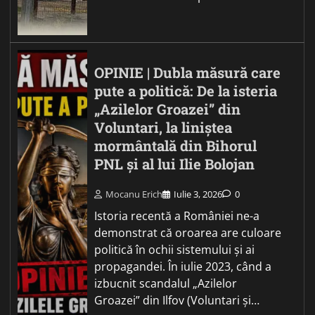
OPINIE | Dubla măsură care
pute a politică: De la isteria
„Azilelor Groazei” din
Voluntari, la liniștea
mormântală din Bihorul
PNL și al lui Ilie Bolojan
Mocanu Erich
Iulie 3, 2026
0
Istoria recentă a României ne-a
demonstrat că oroarea are culoare
politică în ochii sistemului și ai
propagandei. În iulie 2023, când a
izbucnit scandalul „Azilelor
Groazei” din Ilfov (Voluntari și…