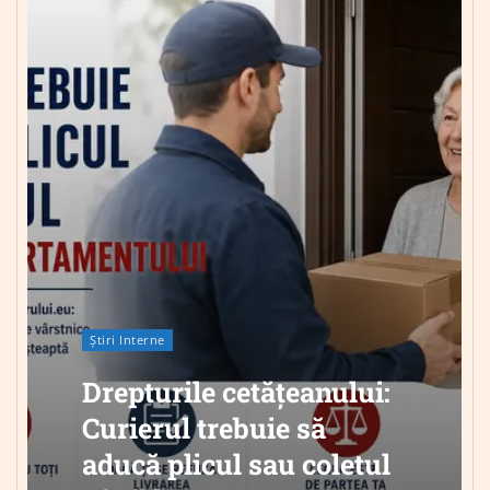
Știri Interne
Drepturile cetățeanului:
Curierul trebuie să
aducă plicul sau coletul