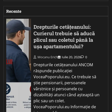
Recente
Drepturile cetățeanului:
Curierul trebuie să aducă
plicul sau coletul până la
ușa apartamentului?
Mocanu Erich
Iulie 20, 2026
0
Drepturile cetățeanului ANCOM
răspunde publicației
VoceaPoporului.eu. Ce trebuie să
știe pensionarii, persoanele
vârstnice și persoanele cu
dizabilități atunci când așteaptă un
plic sau un colet.
VoceaPoporului.eu Informație de