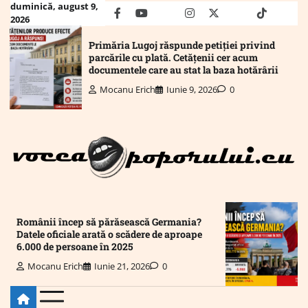
Skip
duminică, august 9,
facebook
youtube
Mail
instagram
twitter
truth
tiktok
wha
2026
to
content
Primăria Lugoj răspunde petiției privind
parcările cu plată. Cetățenii cer acum
documentele care au stat la baza hotărârii
Mocanu Erich
Iunie 9, 2026
0
Românii încep să părăsească Germania?
Datele oficiale arată o scădere de aproape
6.000 de persoane în 2025
Mocanu Erich
Iunie 21, 2026
0