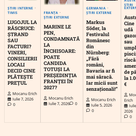
AUSTR
ȘTIRI
EXTER
ȘTIRI INTERNE
GERMANIA
FRANȚA
TIMIS
ȘTIRI EXTERNE
Austr
ȘTIRI EXTERNE
LUGOJUL LA
Markus
Cine
MARINE LE
RĂSCRUCE:
Söder, la
udă
PEN,
ȘTRAND
Festivalul
gazo
CONDAMNATĂ
SAU
Românesc
sau
LA
FACTURI?
din
umpl
ÎNCHISOARE:
VINERI,
Nürnberg:
pisc
POATE
CONSILIERII
„Fără
riscă
CANDIDA
LOCALI
români,
ame
TOTUȘI LA
DECID CINE
Bavaria ar fi
de p
PREȘEDINȚIA
PLĂTEȘTE
mai săracă.
la 1.
FRANȚEI ÎN
PREȚUL
Iar micii sunt
€
2027?
senzaționali!”
Mocanu Erich
Mo
Mocanu Erich
Iulie 7, 2026
Mocanu Erich
Erich
Iulie 7, 2026
0
0
Iulie 5, 2026
Iuli
0
2026
0