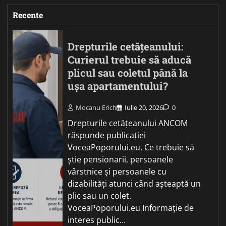
Recente
Drepturile cetățeanului:
Curierul trebuie să aducă
plicul sau coletul până la
ușa apartamentului?
Mocanu Erich
Iulie 20, 2026
0
Drepturile cetățeanului ANCOM
răspunde publicației
VoceaPoporului.eu. Ce trebuie să
știe pensionarii, persoanele
vârstnice și persoanele cu
dizabilități atunci când așteaptă un
plic sau un colet.
VoceaPoporului.eu Informație de
interes public…