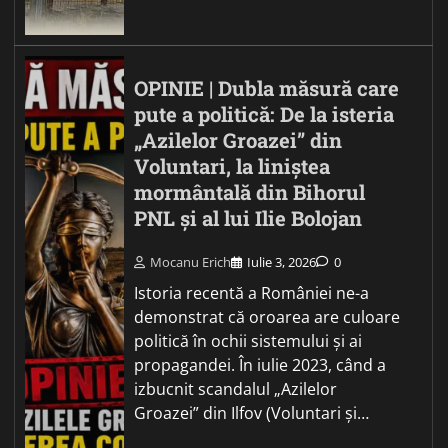
OPINIE | Dubla măsură care
pute a politică: De la isteria
„Azilelor Groazei” din
Voluntari, la liniștea
mormântală din Bihorul
PNL și al lui Ilie Bolojan
Mocanu Erich
Iulie 3, 2026
0
Istoria recentă a României ne-a
demonstrat că oroarea are culoare
politică în ochii sistemului și ai
propagandei. În iulie 2023, când a
izbucnit scandalul „Azilelor
Groazei” din Ilfov (Voluntari și…