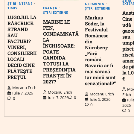
ȘTIRI
EXTER
ȘTIRI INTERNE
GERMANIA
FRANȚA
TIMIS
ȘTIRI EXTERNE
Austr
ȘTIRI EXTERNE
LUGOJUL LA
Markus
Cine
MARINE LE
RĂSCRUCE:
Söder, la
udă
PEN,
ȘTRAND
Festivalul
gazo
CONDAMNATĂ
SAU
Românesc
sau
LA
FACTURI?
din
umpl
ÎNCHISOARE:
VINERI,
Nürnberg:
pisc
POATE
CONSILIERII
„Fără
riscă
CANDIDA
LOCALI
români,
ame
TOTUȘI LA
DECID CINE
Bavaria ar fi
de p
PREȘEDINȚIA
PLĂTEȘTE
mai săracă.
la 1.
FRANȚEI ÎN
PREȚUL
Iar micii sunt
€
2027?
senzaționali!”
Mocanu Erich
Mo
Mocanu Erich
Iulie 7, 2026
Mocanu Erich
Erich
Iulie 7, 2026
0
0
Iulie 5, 2026
Iuli
0
2026
0