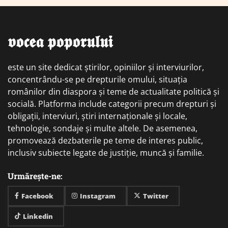
𝖛𝖔𝖈𝖊𝖆 𝖕𝖔𝖕𝖔𝖗𝖚𝖑𝖚𝖎
este un site dedicat știrilor, opiniilor și interviurilor,
concentrându-se pe drepturile omului, situația
românilor din diaspora și teme de actualitate politică și
socială. Platforma include categorii precum drepturi și
obligații, interviuri, știri internaționale și locale,
tehnologie, sondaje și multe altele. De asemenea,
promovează dezbaterile pe teme de interes public,
inclusiv subiecte legate de justiție, muncă și familie.
Urmărește-ne:
Facebook
Instagram
Twitter
Linkedin