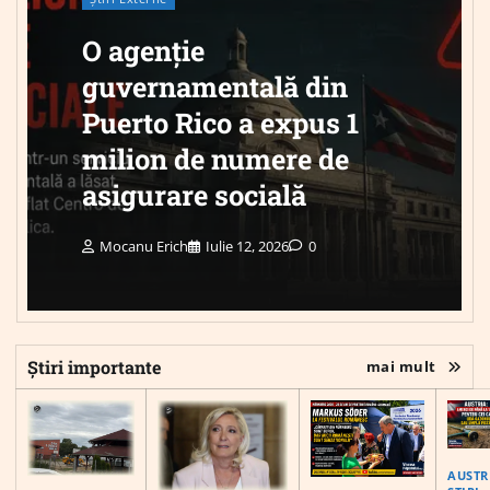
O agenție
guvernamentală din
Puerto Rico a expus 1
milion de numere de
asigurare socială
Mocanu Erich
Iulie 12, 2026
0
Știri importante
mai mult
AUSTR