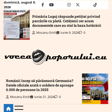
Skip
duminică, august 9,
facebook
youtube
Mail
instagram
twitter
truth
tiktok
wha
2026
to
content
Primăria Lugoj răspunde petiției privind
parcările cu plată. Cetățenii cer acum
documentele care au stat la baza hotărârii
Mocanu Erich
Iunie 9, 2026
0
Românii încep să părăsească Germania?
Datele oficiale arată o scădere de aproape
6.000 de persoane în 2025
Mocanu Erich
Iunie 21, 2026
0