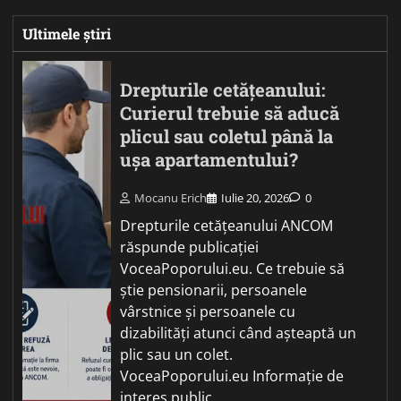
Ultimele știri
Drepturile cetățeanului:
Curierul trebuie să aducă
plicul sau coletul până la
ușa apartamentului?
Mocanu Erich
Iulie 20, 2026
0
Drepturile cetățeanului ANCOM
răspunde publicației
VoceaPoporului.eu. Ce trebuie să
știe pensionarii, persoanele
vârstnice și persoanele cu
dizabilități atunci când așteaptă un
plic sau un colet.
VoceaPoporului.eu Informație de
interes public…